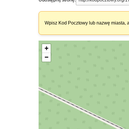
Wpisz Kod Pocztowy lub nazwę miasta, ab
+
−