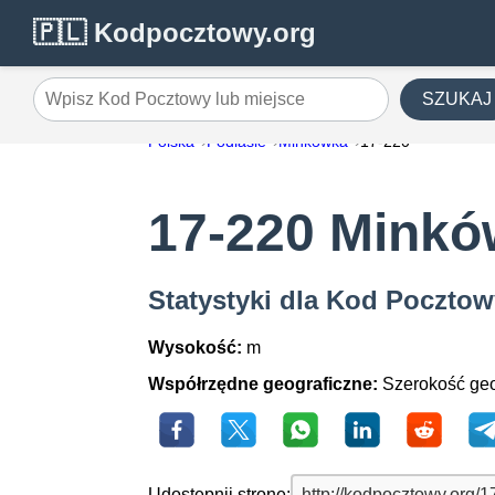
🇵🇱 Kodpocztowy.org
SZUKAJ
Wpisz Kod Pocztowy lub miejsce
Polska
Podlasie
Minkówka
17-220
17-220 Mink
Statystyki dla Kod Poczto
Wysokość:
m
Współrzędne geograficzne:
Szerokość geo
Udostępnij stronę: