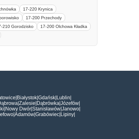
chnówka
17-220 Krynica
borowisko
17-200 Przechody
7-210 Gorodzisko
17-200 Olchowa Kładka
atowice
|
Białystok
|
Gdańsk
|
Lublin
|
Dąbrowa
|
Zalesie
|
Dąbrówka
|
Józefów
|
ki
|
Nowy Dwór
|
Stanisławów
|
Janowo
|
zefowo
|
Adamów
|
Grabówiec
|
Lipiny
|