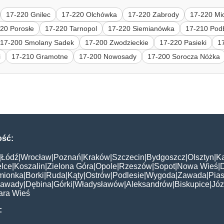
17-220 Gnilec
17-220 Olchówka
17-220 Zabrody
17-220 Mi
20 Porosłe
17-220 Tarnopol
17-220 Siemianówka
17-210 Pod
17-200 Smolany Sadek
17-200 Zwodzieckie
17-220 Pasieki
1
i
17-210 Gramotne
17-200 Nowosady
17-200 Sorocza Nóżka
ość:
|
Łódź
|
Wrocław
|
Poznań
|
Kraków
|
Szczecin
|
Bydgoszcz
|
Olsztyn
|
K
elce
|
Koszalin
|
Zielona Góra
|
Opole
|
Rzeszów
|
Sopot
|
Nowa Wieś
|
mionka
|
Borki
|
Ruda
|
Kąty
|
Ostrów
|
Podlesie
|
Wygoda
|
Zawada
|
Pias
awady
|
Dębina
|
Górki
|
Władysławów
|
Aleksandrów
|
Biskupice
|
Jó
ara Wieś
: