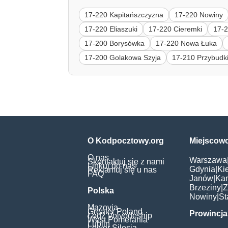
17-220 Kapitańszczyzna
17-220 Nowiny
17-220 Eliaszuki
17-220 Cieremki
17-2
17-200 Borysówka
17-220 Nowa Łuka
17-200 Golakowa Szyja
17-210 Przybudk
O Kodpocztowy.org
Miejscow
O nas
Warszawa
Skontaktuj się z nami
Linkuj do nas
Gdynia
|
Ki
Reklamuj się u nas
FAQ
Janów
|
Ka
Brzeziny
|
Z
Polska
Nowiny
|
St
Mazovia
Greater Poland
Prowincja
Łódź Voivodeship
West Pomerania
Lublin
Lower Silesia