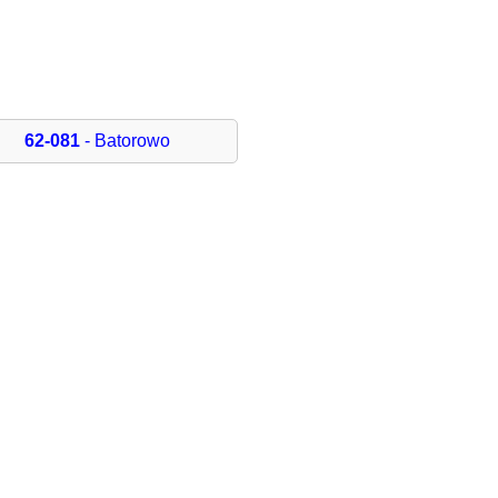
62-081
- Batorowo