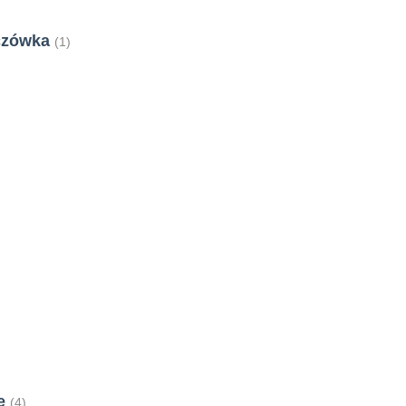
czówka
(1)
le
(4)