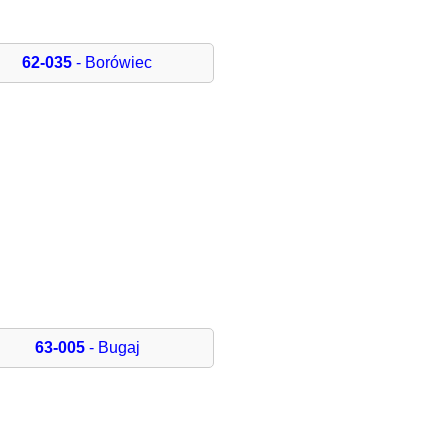
62-035
- Borówiec
63-005
- Bugaj