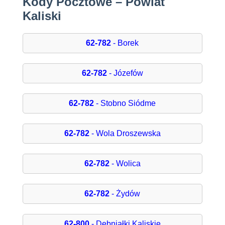
Kody Pocztowe – Powiat
Kaliski
62-782
- Borek
62-782
- Józefów
62-782
- Stobno Siódme
62-782
- Wola Droszewska
62-782
- Wolica
62-782
- Żydów
62-800
- Dębniałki Kaliskie