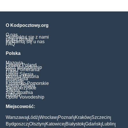
O Kodpocztowy.org
O nas
Skontaktuj się z nami
Linkuj do nas
Reklamuj się u nas
FAQ
Polska
Mazovia
Greater Poland
Łódź Voivodeship
West Pomerania
Lublin
Lower Silesia
Warmia-Masuria
Pomerania
Podlasie
Kujawsko-Pomorskie
Lesser Poland
Świętokrzyskie
Silesia
Subcarpathia
Lubusz
Opole Voivodeship
Miejscowość:
Warszawa
Łódź
Wrocław
Poznań
Kraków
Szczecin
|
|
|
|
|
|
Bydgoszcz
Olsztyn
Katowice
Białystok
Gdańsk
Lublin
|
|
|
|
|
|