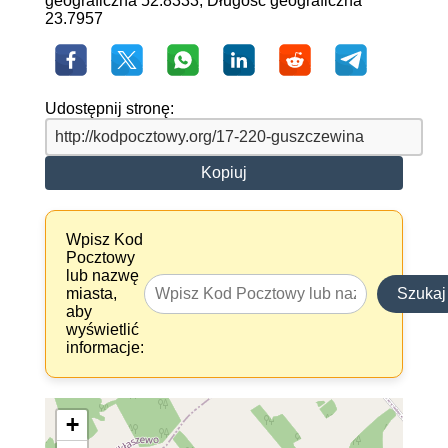
geograficzna 52.8333, Długość geograficzna
23.7957
Udostępnij stronę:
Kopiuj
Wpisz Kod
Pocztowy
lub nazwę
miasta,
Szukaj
aby
wyświetlić
informacje:
+