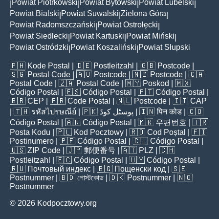
Powiat Piotrkowski
Powiat Bytowski
Powiat Lubelski
|
|
|
|
Powiat Bialski
Powiat Suwalski
Zielona Góra
|
|
|
Powiat Radomszczański
Powiat Ostrołęcki
|
|
Powiat Siedlecki
Powiat Kartuski
Powiat Miński
|
|
|
Powiat Ostródzki
Powiat Koszaliński
Powiat Słupski
|
|
🇵🇭
Kode Postal
| 🇩🇪
Postleitzahl
| 🇬🇧
Postcode
|
🇸🇬
Postal Code
| 🇦🇺
Postcode
| 🇳🇿
Postcode
| 🇨🇦
Postal Code
| 🇿🇦
Postal Code
| 🇲🇾
Poskod
| 🇲🇽
Código Postal
| 🇪🇸
Código Postal
| 🇵🇹
Código Postal
|
🇧🇷
CEP
| 🇫🇷
Code Postal
| 🇳🇱
Postcode
| 🇮🇹
CAP
| 🇹🇭
รหัสไปรษณีย์
| 🇵🇰
پوسٹل کوڈ
| 🇮🇳
पिन कोड
| 🇨🇴
Código Postal
| 🇦🇷
Código Postal
| 🇰🇷
우편번호
| 🇹🇷
Posta Kodu
| 🇵🇱
Kod Pocztowy
| 🇷🇴
Cod Poștal
| 🇫🇮
Postinumero
| 🇵🇪
Código Postal
| 🇨🇱
Código Postal
|
🇺🇸
ZIP Code
| 🇯🇵
郵便番号
| 🇦🇹
PLZ
| 🇨🇭
Postleitzahl
| 🇪🇨
Código Postal
| 🇺🇾
Código Postal
|
🇷🇺
Почтовый индекс
| 🇧🇬
Пощенски код
| 🇸🇪
Postnummer
| 🇧🇩
পোস্টকোড
| 🇩🇰
Postnummer
| 🇳🇴
Postnummer
© 2026 Kodpocztowy.org