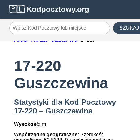
🇵🇱 Kodpocztowy.org
SZUKAJ
Wpisz Kod Pocztowy lub miejsce
Polska
Podlasie
Guszczewina
17-220
17-220
Guszczewina
Statystyki dla Kod Pocztowy
17-220 – Guszczewina
Wysokość:
m
Współrzędne geograficzne:
Szerokość