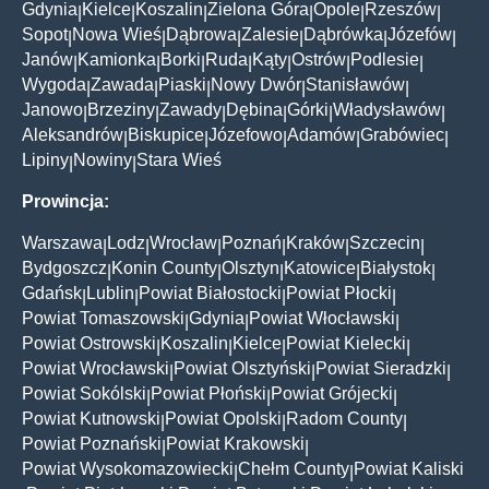
Gdynia
Kielce
Koszalin
Zielona Góra
Opole
Rzeszów
|
|
|
|
|
|
Sopot
Nowa Wieś
Dąbrowa
Zalesie
Dąbrówka
Józefów
|
|
|
|
|
|
Janów
Kamionka
Borki
Ruda
Kąty
Ostrów
Podlesie
|
|
|
|
|
|
|
Wygoda
Zawada
Piaski
Nowy Dwór
Stanisławów
|
|
|
|
|
Janowo
Brzeziny
Zawady
Dębina
Górki
Władysławów
|
|
|
|
|
|
Aleksandrów
Biskupice
Józefowo
Adamów
Grabówiec
|
|
|
|
|
Lipiny
Nowiny
Stara Wieś
|
|
Prowincja:
Warszawa
Lodz
Wrocław
Poznań
Kraków
Szczecin
|
|
|
|
|
|
Bydgoszcz
Konin County
Olsztyn
Katowice
Białystok
|
|
|
|
|
Gdańsk
Lublin
Powiat Białostocki
Powiat Płocki
|
|
|
|
Powiat Tomaszowski
Gdynia
Powiat Włocławski
|
|
|
Powiat Ostrowski
Koszalin
Kielce
Powiat Kielecki
|
|
|
|
Powiat Wrocławski
Powiat Olsztyński
Powiat Sieradzki
|
|
|
Powiat Sokólski
Powiat Płoński
Powiat Grójecki
|
|
|
Powiat Kutnowski
Powiat Opolski
Radom County
|
|
|
Powiat Poznański
Powiat Krakowski
|
|
Powiat Wysokomazowiecki
Chełm County
Powiat Kaliski
|
|