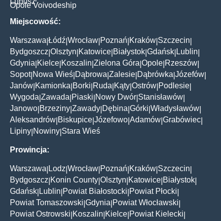
Lubusz
Opole Voivodeship
Miejscowość:
Warszawa
Łódź
Wrocław
Poznań
Kraków
Szczecin
|
|
|
|
|
|
Bydgoszcz
Olsztyn
Katowice
Białystok
Gdańsk
Lublin
|
|
|
|
|
|
Gdynia
Kielce
Koszalin
Zielona Góra
Opole
Rzeszów
|
|
|
|
|
|
Sopot
Nowa Wieś
Dąbrowa
Zalesie
Dąbrówka
Józefów
|
|
|
|
|
|
Janów
Kamionka
Borki
Ruda
Kąty
Ostrów
Podlesie
|
|
|
|
|
|
|
Wygoda
Zawada
Piaski
Nowy Dwór
Stanisławów
|
|
|
|
|
Janowo
Brzeziny
Zawady
Dębina
Górki
Władysławów
|
|
|
|
|
|
Aleksandrów
Biskupice
Józefowo
Adamów
Grabówiec
|
|
|
|
|
Lipiny
Nowiny
Stara Wieś
|
|
Prowincja:
Warszawa
Lodz
Wrocław
Poznań
Kraków
Szczecin
|
|
|
|
|
|
Bydgoszcz
Konin County
Olsztyn
Katowice
Białystok
|
|
|
|
|
Gdańsk
Lublin
Powiat Białostocki
Powiat Płocki
|
|
|
|
Powiat Tomaszowski
Gdynia
Powiat Włocławski
|
|
|
Powiat Ostrowski
Koszalin
Kielce
Powiat Kielecki
|
|
|
|