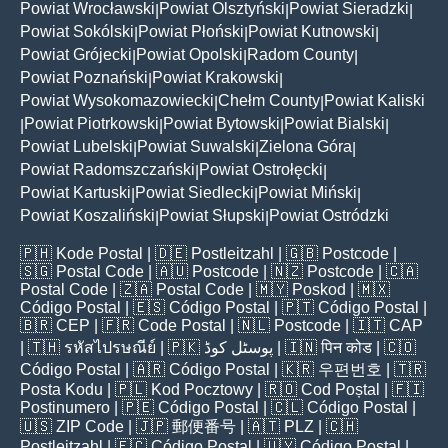
Powiat Wrocławski
Powiat Olsztyński
Powiat Sieradzki
|
|
|
Powiat Sokólski
Powiat Płoński
Powiat Kutnowski
|
|
|
Powiat Grójecki
Powiat Opolski
Radom County
|
|
|
Powiat Poznański
Powiat Krakowski
|
|
Powiat Wysokomazowiecki
Chełm County
Powiat Kaliski
|
|
Powiat Piotrkowski
Powiat Bytowski
Powiat Bialski
|
|
|
|
Powiat Lubelski
Powiat Suwalski
Zielona Góra
|
|
|
Powiat Radomszczański
Powiat Ostrołęcki
|
|
Powiat Kartuski
Powiat Siedlecki
Powiat Miński
|
|
|
Powiat Koszaliński
Powiat Słupski
Powiat Ostródzki
|
|
🇵🇭
Kode Postal
| 🇩🇪
Postleitzahl
| 🇬🇧
Postcode
|
🇸🇬
Postal Code
| 🇦🇺
Postcode
| 🇳🇿
Postcode
| 🇨🇦
Postal Code
| 🇿🇦
Postal Code
| 🇲🇾
Poskod
| 🇲🇽
Código Postal
| 🇪🇸
Código Postal
| 🇵🇹
Código Postal
|
🇧🇷
CEP
| 🇫🇷
Code Postal
| 🇳🇱
Postcode
| 🇮🇹
CAP
| 🇹🇭
รหัสไปรษณีย์
| 🇵🇰
پوسٹل کوڈ
| 🇮🇳
पिन कोड
| 🇨🇴
Código Postal
| 🇦🇷
Código Postal
| 🇰🇷
우편번호
| 🇹🇷
Posta Kodu
| 🇵🇱
Kod Pocztowy
| 🇷🇴
Cod Poștal
| 🇫🇮
Postinumero
| 🇵🇪
Código Postal
| 🇨🇱
Código Postal
|
🇺🇸
ZIP Code
| 🇯🇵
郵便番号
| 🇦🇹
PLZ
| 🇨🇭
Postleitzahl
| 🇪🇨
Código Postal
| 🇺🇾
Código Postal
|