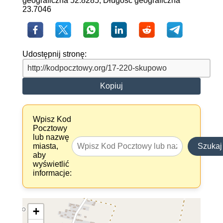
geograficzna 52.8285, Długość geograficzna
23.7046
Udostępnij stronę:
Kopiuj
Wpisz Kod
Pocztowy
lub nazwę
miasta,
Szukaj
aby
wyświetlić
informacje:
+