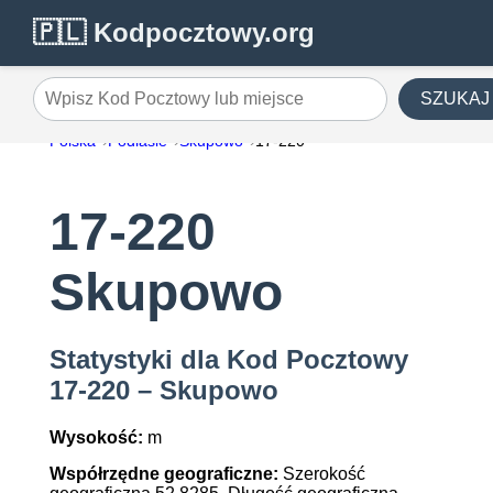
🇵🇱 Kodpocztowy.org
SZUKAJ
Wpisz Kod Pocztowy lub miejsce
Polska
Podlasie
Skupowo
17-220
17-220
Skupowo
Statystyki dla Kod Pocztowy
17-220 – Skupowo
Wysokość:
m
Współrzędne geograficzne:
Szerokość