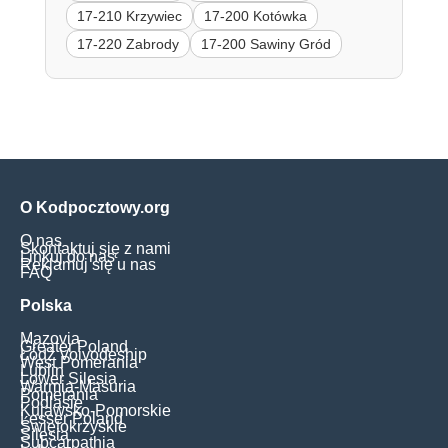
17-210 Krzywiec
17-200 Kotówka
17-220 Zabrody
17-200 Sawiny Gród
O Kodpocztowy.org
O nas
Skontaktuj się z nami
Linkuj do nas
Reklamuj się u nas
FAQ
Polska
Mazovia
Greater Poland
Łódź Voivodeship
West Pomerania
Lublin
Lower Silesia
Warmia-Masuria
Pomerania
Podlasie
Kujawsko-Pomorskie
Lesser Poland
Świętokrzyskie
Silesia
Subcarpathia