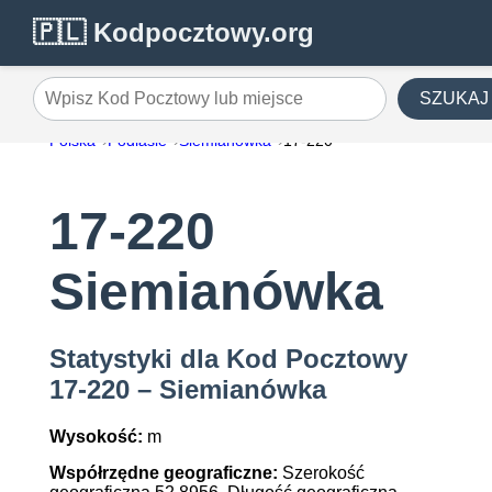
🇵🇱 Kodpocztowy.org
SZUKAJ
Wpisz Kod Pocztowy lub miejsce
Polska
Podlasie
Siemianówka
17-220
17-220
Siemianówka
Statystyki dla Kod Pocztowy
17-220 – Siemianówka
Wysokość:
m
Współrzędne geograficzne:
Szerokość