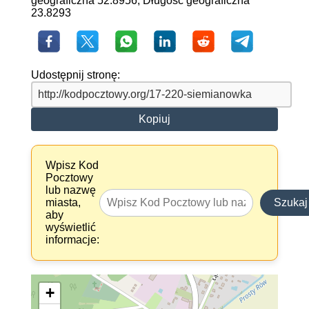
geograficzna 52.8956, Długość geograficzna
23.8293
Udostępnij stronę:
Kopiuj
Wpisz Kod
Pocztowy
lub nazwę
miasta,
Szukaj
aby
wyświetlić
informacje:
+