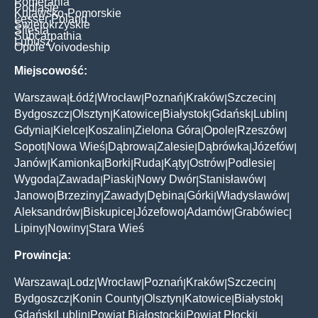
Pomerania
Podlasie
Kujawsko-Pomorskie
Lesser Poland
Świętokrzyskie
Silesia
Subcarpathia
Lubusz
Opole Voivodeship
Miejscowość:
Warszawa
Łódź
Wrocław
Poznań
Kraków
Szczecin
|
|
|
|
|
|
Bydgoszcz
Olsztyn
Katowice
Białystok
Gdańsk
Lublin
|
|
|
|
|
|
Gdynia
Kielce
Koszalin
Zielona Góra
Opole
Rzeszów
|
|
|
|
|
|
Sopot
Nowa Wieś
Dąbrowa
Zalesie
Dąbrówka
Józefów
|
|
|
|
|
|
Janów
Kamionka
Borki
Ruda
Kąty
Ostrów
Podlesie
|
|
|
|
|
|
|
Wygoda
Zawada
Piaski
Nowy Dwór
Stanisławów
|
|
|
|
|
Janowo
Brzeziny
Zawady
Dębina
Górki
Władysławów
|
|
|
|
|
|
Aleksandrów
Biskupice
Józefowo
Adamów
Grabówiec
|
|
|
|
|
Lipiny
Nowiny
Stara Wieś
|
|
Prowincja:
Warszawa
Lodz
Wrocław
Poznań
Kraków
Szczecin
|
|
|
|
|
|
Bydgoszcz
Konin County
Olsztyn
Katowice
Białystok
|
|
|
|
|
Gdańsk
Lublin
Powiat Białostocki
Powiat Płocki
|
|
|
|