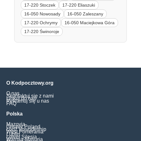
17-220 Stoczek
17-220 Eliaszuki
16-050 Nowosady
16-050 Zaleszany
17-220 Ochrymy
16-050 Maciejkowa Góra
17-220 Świnoroje
O Kodpocztowy.org
O nas
Skontaktuj się z nami
Linkuj do nas
Reklamuj się u nas
FAQ
Polska
Mazovia
Greater Poland
Łódź Voivodeship
West Pomerania
Lublin
Lower Silesia
Warmia-Masuria