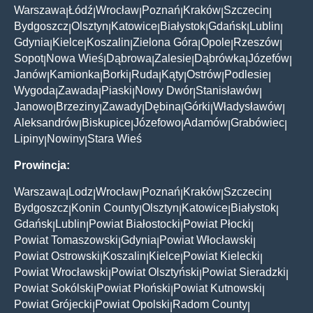
Warszawa
Łódź
Wrocław
Poznań
Kraków
Szczecin
|
|
|
|
|
|
Bydgoszcz
Olsztyn
Katowice
Białystok
Gdańsk
Lublin
|
|
|
|
|
|
Gdynia
Kielce
Koszalin
Zielona Góra
Opole
Rzeszów
|
|
|
|
|
|
Sopot
Nowa Wieś
Dąbrowa
Zalesie
Dąbrówka
Józefów
|
|
|
|
|
|
Janów
Kamionka
Borki
Ruda
Kąty
Ostrów
Podlesie
|
|
|
|
|
|
|
Wygoda
Zawada
Piaski
Nowy Dwór
Stanisławów
|
|
|
|
|
Janowo
Brzeziny
Zawady
Dębina
Górki
Władysławów
|
|
|
|
|
|
Aleksandrów
Biskupice
Józefowo
Adamów
Grabówiec
|
|
|
|
|
Lipiny
Nowiny
Stara Wieś
|
|
Prowincja:
Warszawa
Lodz
Wrocław
Poznań
Kraków
Szczecin
|
|
|
|
|
|
Bydgoszcz
Konin County
Olsztyn
Katowice
Białystok
|
|
|
|
|
Gdańsk
Lublin
Powiat Białostocki
Powiat Płocki
|
|
|
|
Powiat Tomaszowski
Gdynia
Powiat Włocławski
|
|
|
Powiat Ostrowski
Koszalin
Kielce
Powiat Kielecki
|
|
|
|
Powiat Wrocławski
Powiat Olsztyński
Powiat Sieradzki
|
|
|
Powiat Sokólski
Powiat Płoński
Powiat Kutnowski
|
|
|
Powiat Grójecki
Powiat Opolski
Radom County
|
|
|