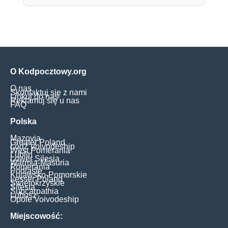
O Kodpocztowy.org
O nas
Skontaktuj się z nami
Linkuj do nas
Reklamuj się u nas
FAQ
Polska
Mazovia
Greater Poland
Łódź Voivodeship
West Pomerania
Lublin
Lower Silesia
Warmia-Masuria
Pomerania
Podlasie
Kujawsko-Pomorskie
Lesser Poland
Świętokrzyskie
Silesia
Subcarpathia
Lubusz
Opole Voivodeship
Miejscowość: