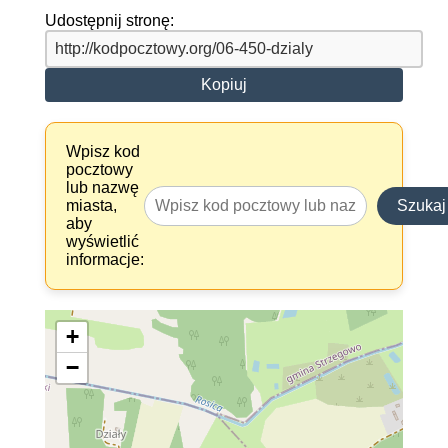
Udostępnij stronę:
Kopiuj
Wpisz kod
pocztowy
lub nazwę
miasta,
Szukaj
aby
wyświetlić
informacje:
+
−