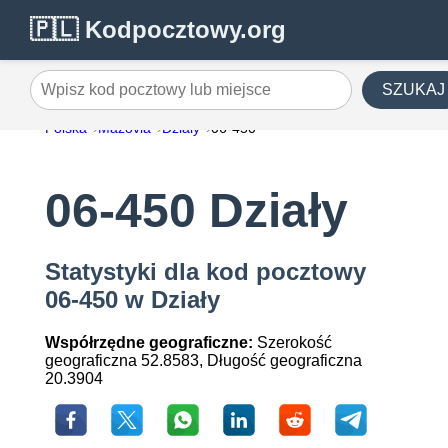
🇵🇱 Kodpocztowy.org
SZUKAJ
Wpisz kod pocztowy lub miejsce
Polska
Mazovia
Działy
06-450
06-450 Działy
Statystyki dla kod pocztowy
06-450 w Działy
Współrzędne geograficzne:
Szerokość
geograficzna 52.8583, Długość geograficzna
20.3904