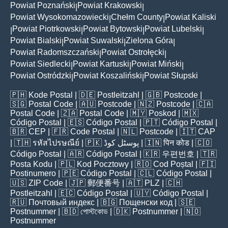
Powiat Poznański
Powiat Krakowski
|
|
Powiat Wysokomazowiecki
Chełm County
Powiat Kaliski
|
|
Powiat Piotrkowski
Powiat Bytowski
Powiat Lubelski
|
|
|
|
Powiat Bialski
Powiat Suwalski
Zielona Góra
|
|
|
Powiat Radomszczański
Powiat Ostrołęcki
|
|
Powiat Siedlecki
Powiat Kartuski
Powiat Miński
|
|
|
Powiat Ostródzki
Powiat Koszaliński
Powiat Słupski
|
|
🇵🇭
Kode Postal
| 🇩🇪
Postleitzahl
| 🇬🇧
Postcode
|
🇸🇬
Postal Code
| 🇦🇺
Postcode
| 🇳🇿
Postcode
| 🇨🇦
Postal Code
| 🇿🇦
Postal Code
| 🇲🇾
Poskod
| 🇲🇽
Código Postal
| 🇪🇸
Código Postal
| 🇵🇹
Código Postal
|
🇧🇷
CEP
| 🇫🇷
Code Postal
| 🇳🇱
Postcode
| 🇮🇹
CAP
| 🇹🇭
รหัสไปรษณีย์
| 🇵🇰
پوسٹل کوڈ
| 🇮🇳
पिन कोड
| 🇨🇴
Código Postal
| 🇦🇷
Código Postal
| 🇰🇷
우편번호
| 🇹🇷
Posta Kodu
| 🇵🇱
Kod Pocztowy
| 🇷🇴
Cod Poștal
| 🇫🇮
Postinumero
| 🇵🇪
Código Postal
| 🇨🇱
Código Postal
|
🇺🇸
ZIP Code
| 🇯🇵
郵便番号
| 🇦🇹
PLZ
| 🇨🇭
Postleitzahl
| 🇪🇨
Código Postal
| 🇺🇾
Código Postal
|
🇷🇺
Почтовый индекс
| 🇧🇬
Пощенски код
| 🇸🇪
Postnummer
| 🇧🇩
পোস্টকোড
| 🇩🇰
Postnummer
| 🇳🇴
Postnummer