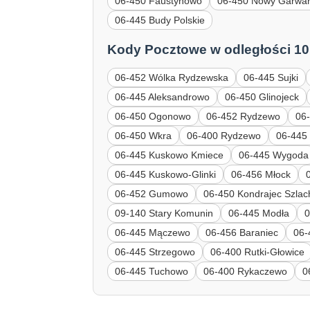
06-450 Faustynowo
06-450 Nowy Garwa
06-445 Budy Polskie
Kody Pocztowe w odległości 10
06-452 Wólka Rydzewska
06-445 Sujki
06-445 Aleksandrowo
06-450 Glinojeck
06-450 Ogonowo
06-452 Rydzewo
06
06-450 Wkra
06-400 Rydzewo
06-445 
06-445 Kuskowo Kmiece
06-445 Wygoda
06-445 Kuskowo-Glinki
06-456 Młock
06-452 Gumowo
06-450 Kondrajec Szlac
09-140 Stary Komunin
06-445 Modła
06-445 Mączewo
06-456 Baraniec
06-
06-445 Strzegowo
06-400 Rutki-Głowice
06-445 Tuchowo
06-400 Rykaczewo
0