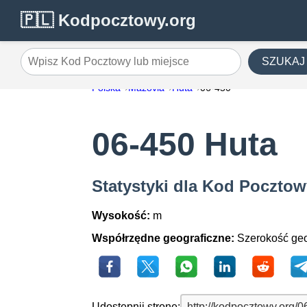
🇵🇱 Kodpocztowy.org
SZUKAJ
Wpisz Kod Pocztowy lub miejsce
Polska
Mazovia
Huta
06-450
06-450 Huta
Statystyki dla Kod Pocztow
Wysokość:
m
Współrzędne geograficzne:
Szerokość geo
Udostępnij stronę: