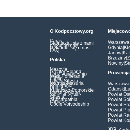
O Kodpocztowy.org
Miejscow
O nas
Warszawa
Skontaktuj się z nami
Linkuj do nas
Gdynia
|
Ki
Reklamuj się u nas
FAQ
Janów
|
Ka
Brzeziny
|
Z
Polska
Nowiny
|
St
Mazovia
Greater Poland
Prowincja
Łódź Voivodeship
West Pomerania
Lublin
Lower Silesia
Warmia-Masuria
Warszawa
Pomerania
Podlasie
Gdańsk
|
Lu
Kujawsko-Pomorskie
Lesser Poland
Powiat Os
Świętokrzyskie
Silesia
Subcarpathia
Powiat Sok
Lubusz
Opole Voivodeship
Powiat Po
Powiat Pio
Powiat Ra
Powiat Kos
🇵🇭
Kode 