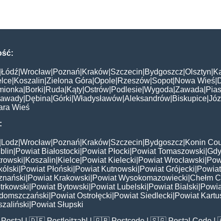
ość:
|
Łódź
|
Wrocław
|
Poznań
|
Kraków
|
Szczecin
|
Bydgoszcz
|
Olsztyn
|
K
elce
|
Koszalin
|
Zielona Góra
|
Opole
|
Rzeszów
|
Sopot
|
Nowa Wieś
|
mionka
|
Borki
|
Ruda
|
Kąty
|
Ostrów
|
Podlesie
|
Wygoda
|
Zawada
|
Pias
awady
|
Dębina
|
Górki
|
Władysławów
|
Aleksandrów
|
Biskupice
|
Jó
ara Wieś
:
|
Lodz
|
Wrocław
|
Poznań
|
Kraków
|
Szczecin
|
Bydgoszcz
|
Konin Cou
blin
|
Powiat Białostocki
|
Powiat Płocki
|
Powiat Tomaszowski
|
Gdy
trowski
|
Koszalin
|
Kielce
|
Powiat Kielecki
|
Powiat Wrocławski
|
Pow
ólski
|
Powiat Płoński
|
Powiat Kutnowski
|
Powiat Grójecki
|
Powiat
znański
|
Powiat Krakowski
|
Powiat Wysokomazowiecki
|
Chełm C
trkowski
|
Powiat Bytowski
|
Powiat Lubelski
|
Powiat Bialski
|
Powia
domszczański
|
Powiat Ostrołęcki
|
Powiat Siedlecki
|
Powiat Kartu
zaliński
|
Powiat Słupski
Postal
| 🇩🇪
Postleitzahl
| 🇬🇧
Postcode
| 🇸🇬
Postal Code
| 