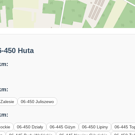
6-450 Huta
km:
km:
Zalesie
06-450 Juliszewo
km:
ockie
06-450 Działy
06-445 Giżyn
06-450 Lipiny
06-445 To