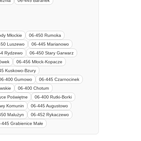
leźnia
06-445 Baranek
ody Młockie
06-450 Rumoka
450 Luszewo
06-445 Marianowo
54 Rydzewo
06-450 Stary Garwarz
gówek
06-456 Młock-Kopacze
45 Kuskowo-Bzury
06-400 Gumowo
06-445 Czarnocinek
owskie
06-400 Chotum
yce Poświętne
06-400 Rutki-Borki
owy Komunin
06-445 Augustowo
450 Malużyn
06-452 Rykaczewo
-445 Grabienice Małe