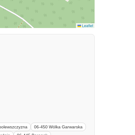
Leaflet
polewszczyzna
06-450 Wólka Garwarska