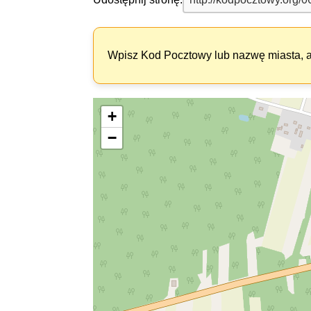
Wpisz Kod Pocztowy lub nazwę miasta, ab
+
−