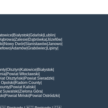
atowice
|
Białystok
|
Gdańsk
|
Lublin
|
Dąbrowa
|
Zalesie
|
Dąbrówka
|
Józefów
|
ki
|
Nowy Dwór
|
Stanisławów
|
Janowo
|
zefowo
|
Adamów
|
Grabówiec
|
Lipiny
|
nty
|
Olsztyn
|
Katowice
|
Białystok
|
nia
|
Powiat Włocławski
|
iat Olsztyński
|
Powiat Sieradzki
|
 Opolski
|
Radom County
|
ounty
|
Powiat Kaliski
|
t Suwalski
|
Zielona Góra
|
ski
|
Powiat Miński
|
Powiat Ostródzki
|
🇦🇺
Postcode
| 🇳🇿
Postcode
| 🇨🇦