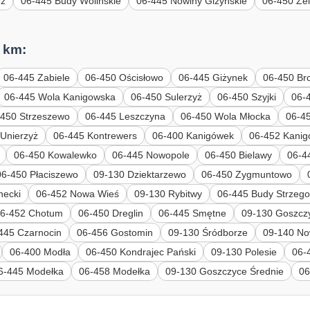
rz
06-445 Budy Wolińskie
06-445 Nowiny Giżyńskie
06-450 Że
 km:
06-445 Zabiele
06-450 Ościsłowo
06-445 Giżynek
06-450 Br
06-445 Wola Kanigowska
06-450 Sulerzyż
06-450 Szyjki
06-
-450 Strzeszewo
06-445 Leszczyna
06-450 Wola Młocka
06-4
Unierzyż
06-445 Kontrewers
06-400 Kanigówek
06-452 Kani
06-450 Kowalewko
06-445 Nowopole
06-450 Bielawy
06-4
06-450 Płaciszewo
09-130 Dziektarzewo
06-450 Zygmuntowo
hecki
06-452 Nowa Wieś
09-130 Rybitwy
06-445 Budy Strzeg
06-452 Chotum
06-450 Dreglin
06-445 Smętne
09-130 Goszcz
445 Czarnocin
06-456 Gostomin
09-130 Śródborze
09-140 N
06-400 Modła
06-450 Kondrajec Pański
09-130 Polesie
06-
6-445 Modełka
06-458 Modełka
09-130 Goszczyce Średnie
06