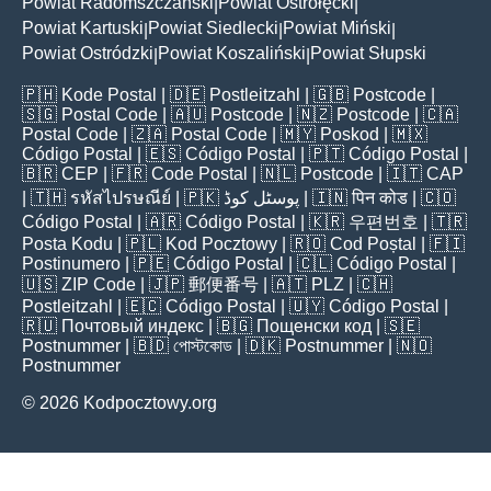
Powiat Radomszczański
Powiat Ostrołęcki
|
|
Powiat Kartuski
Powiat Siedlecki
Powiat Miński
|
|
|
Powiat Ostródzki
Powiat Koszaliński
Powiat Słupski
|
|
🇵🇭
Kode Postal
| 🇩🇪
Postleitzahl
| 🇬🇧
Postcode
|
🇸🇬
Postal Code
| 🇦🇺
Postcode
| 🇳🇿
Postcode
| 🇨🇦
Postal Code
| 🇿🇦
Postal Code
| 🇲🇾
Poskod
| 🇲🇽
Código Postal
| 🇪🇸
Código Postal
| 🇵🇹
Código Postal
|
🇧🇷
CEP
| 🇫🇷
Code Postal
| 🇳🇱
Postcode
| 🇮🇹
CAP
| 🇹🇭
รหัสไปรษณีย์
| 🇵🇰
پوسٹل کوڈ
| 🇮🇳
पिन कोड
| 🇨🇴
Código Postal
| 🇦🇷
Código Postal
| 🇰🇷
우편번호
| 🇹🇷
Posta Kodu
| 🇵🇱
Kod Pocztowy
| 🇷🇴
Cod Poștal
| 🇫🇮
Postinumero
| 🇵🇪
Código Postal
| 🇨🇱
Código Postal
|
🇺🇸
ZIP Code
| 🇯🇵
郵便番号
| 🇦🇹
PLZ
| 🇨🇭
Postleitzahl
| 🇪🇨
Código Postal
| 🇺🇾
Código Postal
|
🇷🇺
Почтовый индекс
| 🇧🇬
Пощенски код
| 🇸🇪
Postnummer
| 🇧🇩
পোস্টকোড
| 🇩🇰
Postnummer
| 🇳🇴
Postnummer
© 2026 Kodpocztowy.org