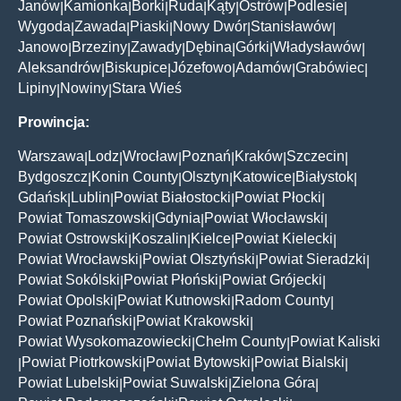
Janów
Kamionka
Borki
Ruda
Kąty
Ostrów
Podlesie
|
|
|
|
|
|
|
Wygoda
Zawada
Piaski
Nowy Dwór
Stanisławów
|
|
|
|
|
Janowo
Brzeziny
Zawady
Dębina
Górki
Władysławów
|
|
|
|
|
|
Aleksandrów
Biskupice
Józefowo
Adamów
Grabówiec
|
|
|
|
|
Lipiny
Nowiny
Stara Wieś
|
|
Prowincja:
Warszawa
Lodz
Wrocław
Poznań
Kraków
Szczecin
|
|
|
|
|
|
Bydgoszcz
Konin County
Olsztyn
Katowice
Białystok
|
|
|
|
|
Gdańsk
Lublin
Powiat Białostocki
Powiat Płocki
|
|
|
|
Powiat Tomaszowski
Gdynia
Powiat Włocławski
|
|
|
Powiat Ostrowski
Koszalin
Kielce
Powiat Kielecki
|
|
|
|
Powiat Wrocławski
Powiat Olsztyński
Powiat Sieradzki
|
|
|
Powiat Sokólski
Powiat Płoński
Powiat Grójecki
|
|
|
Powiat Opolski
Powiat Kutnowski
Radom County
|
|
|
Powiat Poznański
Powiat Krakowski
|
|
Powiat Wysokomazowiecki
Chełm County
Powiat Kaliski
|
|
Powiat Piotrkowski
Powiat Bytowski
Powiat Bialski
|
|
|
|
Powiat Lubelski
Powiat Suwalski
Zielona Góra
|
|
|