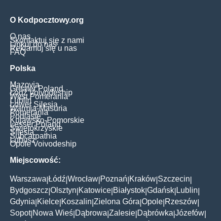
O Kodpocztowy.org
O nas
Skontaktuj się z nami
Linkuj do nas
Reklamuj się u nas
FAQ
Polska
Mazovia
Greater Poland
Łódź Voivodeship
West Pomerania
Lublin
Lower Silesia
Warmia-Masuria
Pomerania
Podlasie
Kujawsko-Pomorskie
Lesser Poland
Świętokrzyskie
Silesia
Subcarpathia
Lubusz
Opole Voivodeship
Miejscowość:
Warszawa
Łódź
Wrocław
Poznań
Kraków
Szczecin
|
|
|
|
|
|
Bydgoszcz
Olsztyn
Katowice
Białystok
Gdańsk
Lublin
|
|
|
|
|
|
Gdynia
Kielce
Koszalin
Zielona Góra
Opole
Rzeszów
|
|
|
|
|
|
Sopot
Nowa Wieś
Dąbrowa
Zalesie
Dąbrówka
Józefów
|
|
|
|
|
|