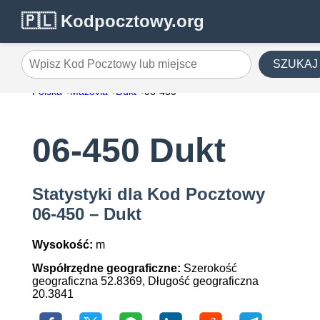
🇵🇱 Kodpocztowy.org
SZUKAJ
Wpisz Kod Pocztowy lub miejsce
Polska
Mazovia
Dukt
06-450
06-450 Dukt
Statystyki dla Kod Pocztowy
06-450 – Dukt
Wysokość:
m
Współrzędne geograficzne:
Szerokość
geograficzna 52.8369, Długość geograficzna
20.3841