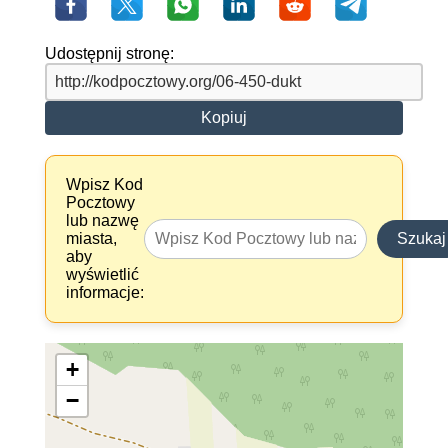
Udostępnij stronę:
Kopiuj
Wpisz Kod
Pocztowy
lub nazwę
miasta,
Szukaj
aby
wyświetlić
informacje:
+
−