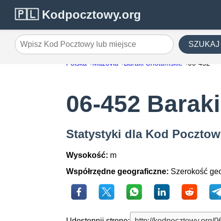
🇵🇱 Kodpocztowy.org
SZUKAJ
Wpisz Kod Pocztowy lub miejsce
Polska
Mazovia
Baraki Chotumskie
06-452
06-452 Barak
Statystyki dla Kod Pocztow
Wysokość:
m
Współrzędne geograficzne:
Szerokość geo
Udostępnij stronę: