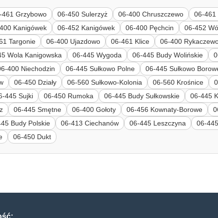
-461 Grzybowo
06-450 Sulerzyż
06-400 Chruszczewo
06-461
-400 Kanigówek
06-452 Kanigówek
06-400 Pęchcin
06-452 Wó
61 Targonie
06-400 Ujazdowo
06-461 Klice
06-400 Rykaczew
45 Wola Kanigowska
06-445 Wygoda
06-445 Budy Wolińskie
0
06-400 Niechodzin
06-445 Sułkowo Polne
06-445 Sułkowo Borow
w
06-450 Działy
06-560 Sułkowo-Kolonia
06-560 Krośnice
0
6-445 Sujki
06-450 Rumoka
06-445 Budy Sułkowskie
06-445 
z
06-445 Smętne
06-400 Gołoty
06-456 Kownaty-Borowe
0
445 Budy Polskie
06-413 Ciechanów
06-445 Leszczyna
06-445
e
06-450 Dukt
ość: