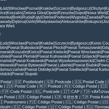
|
Łódź
|
Wrocław
|
Poznań
|
Kraków
|
Szczecin
|
Bydgoszcz
|
Olsztyn
|
K
elce
|
Koszalin
|
Zielona Góra
|
Opole
|
Rzeszów
|
Sopot
|
Nowa Wieś
|
mionka
|
Borki
|
Ruda
|
Kąty
|
Ostrów
|
Podlesie
|
Wygoda
|
Zawada
|
Pias
awady
|
Dębina
|
Górki
|
Władysławów
|
Aleksandrów
|
Biskupice
|
Jó
ara Wieś
:
|
Lodz
|
Wrocław
|
Poznań
|
Kraków
|
Szczecin
|
Bydgoszcz
|
Konin Cou
blin
|
Powiat Białostocki
|
Powiat Płocki
|
Powiat Tomaszowski
|
Gdy
trowski
|
Koszalin
|
Kielce
|
Powiat Kielecki
|
Powiat Wrocławski
|
Pow
ólski
|
Powiat Płoński
|
Powiat Kutnowski
|
Powiat Grójecki
|
Powiat
znański
|
Powiat Krakowski
|
Powiat Wysokomazowiecki
|
Chełm C
trkowski
|
Powiat Bytowski
|
Powiat Lubelski
|
Powiat Bialski
|
Powia
domszczański
|
Powiat Ostrołęcki
|
Powiat Siedlecki
|
Powiat Kartu
ródzki
|
Powiat Słupski
Postal
| 🇩🇪
Postleitzahl
| 🇬🇧
Postcode
| 🇸🇬
Postal Code
| 
de
| 🇿🇦
Postal Code
| 🇲🇾
Poskod
| 🇲🇽
Código Postal
| 🇪🇸
| 🇫🇷
Code Postal
| 🇳🇱
Postcode
| 🇮🇹
CAP
| 🇹🇭
รหัสไปรษณ
o Postal
| 🇦🇷
Código Postal
| 🇰🇷
우편번호
| 🇹🇷
Posta Kod
🇮
Postinumero
| 🇵🇪
Código Postal
| 🇨🇱
Código Postal
| 🇺
eitzahl
| 🇪🇨
Código Postal
| 🇺🇾
Código Postal
| 🇷🇺
Почтов