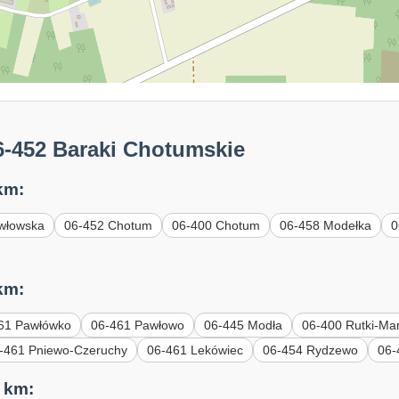
6-452 Baraki Chotumskie
km:
włowska
06-452 Chotum
06-400 Chotum
06-458 Modełka
0
km:
61 Pawłówko
06-461 Pawłowo
06-445 Modła
06-400 Rutki-Ma
-461 Pniewo-Czeruchy
06-461 Lekówiec
06-454 Rydzewo
06-
 km: