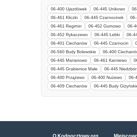
06-400 Ujazdówek
06-445 Unikowo
06
06-461 Kliczki
06-445 Czarnocinek
06
06-461 Regimin
06-452 Gumowo
06-4
06-452 Rykaczewo
06-445 Łebki
06-4
06-401 Ciechanów
06-445 Czarnocin
06-560 Budy Bolewskie
06-400 Ciechanó
06-445 Marianowo
06-461 Karniewo
0
06-445 Grabienice Małe
06-445 Niedzbór
06-400 Przążewo
06-400 Nużewo
06-
06-409 Ciechanów
06-445 Budy Giżyński
O Kodpocztowy.org
Miejscow