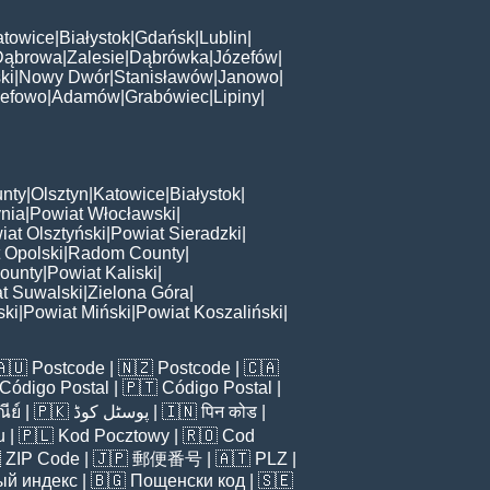
atowice
|
Białystok
|
Gdańsk
|
Lublin
|
Dąbrowa
|
Zalesie
|
Dąbrówka
|
Józefów
|
ki
|
Nowy Dwór
|
Stanisławów
|
Janowo
|
zefowo
|
Adamów
|
Grabówiec
|
Lipiny
|
nty
|
Olsztyn
|
Katowice
|
Białystok
|
nia
|
Powiat Włocławski
|
iat Olsztyński
|
Powiat Sieradzki
|
 Opolski
|
Radom County
|
ounty
|
Powiat Kaliski
|
t Suwalski
|
Zielona Góra
|
ski
|
Powiat Miński
|
Powiat Koszaliński
|
🇦🇺
Postcode
| 🇳🇿
Postcode
| 🇨🇦
Código Postal
| 🇵🇹
Código Postal
|
ีย์
| 🇵🇰
پوسٹل کوڈ
| 🇮🇳
पिन कोड
|
u
| 🇵🇱
Kod Pocztowy
| 🇷🇴
Cod

ZIP Code
| 🇯🇵
郵便番号
| 🇦🇹
PLZ
|
ый индекс
| 🇧🇬
Пощенски код
| 🇸🇪