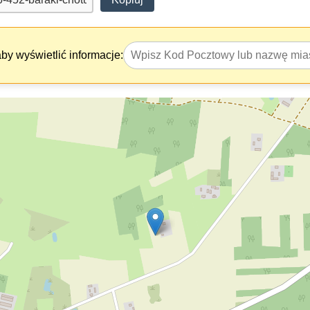
y wyświetlić informacje: