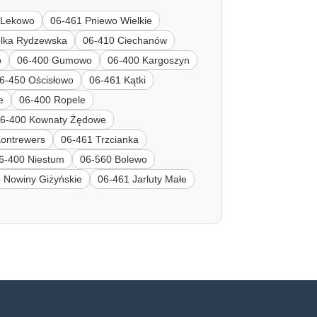
 Lekowo
06-461 Pniewo Wielkie
lka Rydzewska
06-410 Ciechanów
o
06-400 Gumowo
06-400 Kargoszyn
6-450 Ościsłowo
06-461 Kątki
e
06-400 Ropele
6-400 Kownaty Żędowe
Kontrewers
06-461 Trzcianka
6-400 Niestum
06-560 Bolewo
 Nowiny Giżyńskie
06-461 Jarluty Małe