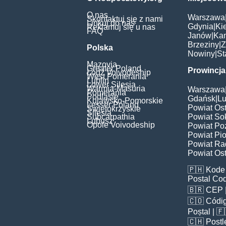
O nas
Warszawa
Skontaktuj się z nami
Linkuj do nas
Gdynia
|
Ki
Reklamuj się u nas
FAQ
Janów
|
Ka
Brzeziny
|
Z
Polska
Nowiny
|
St
Mazovia
Greater Poland
Prowincja
Łódź Voivodeship
West Pomerania
Lublin
Lower Silesia
Warmia-Masuria
Warszawa
Pomerania
Podlasie
Gdańsk
|
Lu
Kujawsko-Pomorskie
Lesser Poland
Powiat Os
Świętokrzyskie
Silesia
Subcarpathia
Powiat Sok
Lubusz
Opole Voivodeship
Powiat Po
Powiat Pio
Powiat Ra
Powiat Ost
🇵🇭
Kode 
Postal Co
🇧🇷
CEP
🇨🇴
Códig
Poștal
| 
🇨🇭
Postl