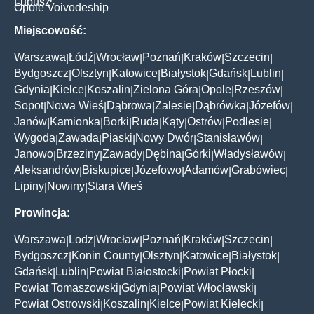
Lubusz
Opole Voivodeship
Miejscowość:
Warszawa
Łódź
Wrocław
Poznań
Kraków
Szczecin
|
|
|
|
|
|
Bydgoszcz
Olsztyn
Katowice
Białystok
Gdańsk
Lublin
|
|
|
|
|
|
Gdynia
Kielce
Koszalin
Zielona Góra
Opole
Rzeszów
|
|
|
|
|
|
Sopot
Nowa Wieś
Dąbrowa
Zalesie
Dąbrówka
Józefów
|
|
|
|
|
|
Janów
Kamionka
Borki
Ruda
Kąty
Ostrów
Podlesie
|
|
|
|
|
|
|
Wygoda
Zawada
Piaski
Nowy Dwór
Stanisławów
|
|
|
|
|
Janowo
Brzeziny
Zawady
Dębina
Górki
Władysławów
|
|
|
|
|
|
Aleksandrów
Biskupice
Józefowo
Adamów
Grabówiec
|
|
|
|
|
Lipiny
Nowiny
Stara Wieś
|
|
Prowincja:
Warszawa
Lodz
Wrocław
Poznań
Kraków
Szczecin
|
|
|
|
|
|
Bydgoszcz
Konin County
Olsztyn
Katowice
Białystok
|
|
|
|
|
Gdańsk
Lublin
Powiat Białostocki
Powiat Płocki
|
|
|
|
Powiat Tomaszowski
Gdynia
Powiat Włocławski
|
|
|
Powiat Ostrowski
Koszalin
Kielce
Powiat Kielecki
|
|
|
|