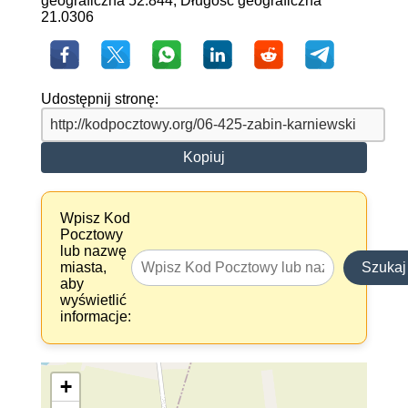
geograficzna 52.844, Długość geograficzna
21.0306
Udostępnij stronę:
Kopiuj
Wpisz Kod
Pocztowy
lub nazwę
miasta,
Szukaj
aby
wyświetlić
informacje:
+