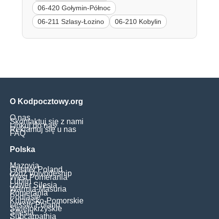
06-420 Gołymin-Północ
06-211 Szlasy-Łozino
06-210 Kobylin
O Kodpocztowy.org
O nas
Skontaktuj się z nami
Linkuj do nas
Reklamuj się u nas
FAQ
Polska
Mazovia
Greater Poland
Łódź Voivodeship
West Pomerania
Lublin
Lower Silesia
Warmia-Masuria
Pomerania
Podlasie
Kujawsko-Pomorskie
Lesser Poland
Świętokrzyskie
Silesia
Subcarpathia