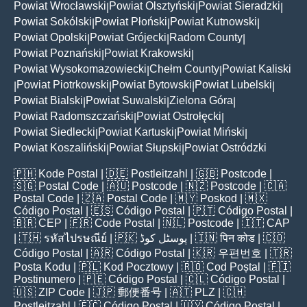
Powiat Wrocławski
Powiat Olsztyński
Powiat Sieradzki
|
|
|
Powiat Sokólski
Powiat Płoński
Powiat Kutnowski
|
|
|
Powiat Opolski
Powiat Grójecki
Radom County
|
|
|
Powiat Poznański
Powiat Krakowski
|
|
Powiat Wysokomazowiecki
Chełm County
Powiat Kaliski
|
|
Powiat Piotrkowski
Powiat Bytowski
Powiat Lubelski
|
|
|
|
Powiat Bialski
Powiat Suwalski
Zielona Góra
|
|
|
Powiat Radomszczański
Powiat Ostrołęcki
|
|
Powiat Siedlecki
Powiat Kartuski
Powiat Miński
|
|
|
Powiat Koszaliński
Powiat Słupski
Powiat Ostródzki
|
|
🇵🇭
Kode Postal
| 🇩🇪
Postleitzahl
| 🇬🇧
Postcode
|
🇸🇬
Postal Code
| 🇦🇺
Postcode
| 🇳🇿
Postcode
| 🇨🇦
Postal Code
| 🇿🇦
Postal Code
| 🇲🇾
Poskod
| 🇲🇽
Código Postal
| 🇪🇸
Código Postal
| 🇵🇹
Código Postal
|
🇧🇷
CEP
| 🇫🇷
Code Postal
| 🇳🇱
Postcode
| 🇮🇹
CAP
| 🇹🇭
รหัสไปรษณีย์
| 🇵🇰
پوسٹل کوڈ
| 🇮🇳
पिन कोड
| 🇨🇴
Código Postal
| 🇦🇷
Código Postal
| 🇰🇷
우편번호
| 🇹🇷
Posta Kodu
| 🇵🇱
Kod Pocztowy
| 🇷🇴
Cod Poștal
| 🇫🇮
Postinumero
| 🇵🇪
Código Postal
| 🇨🇱
Código Postal
|
🇺🇸
ZIP Code
| 🇯🇵
郵便番号
| 🇦🇹
PLZ
| 🇨🇭
Postleitzahl
| 🇪🇨
Código Postal
| 🇺🇾
Código Postal
|