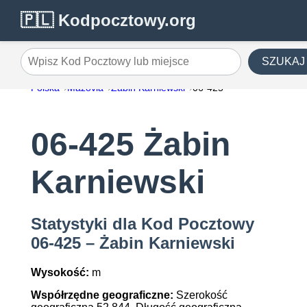
🇵🇱 Kodpocztowy.org
SZUKAJ
Wpisz Kod Pocztowy lub miejsce
Polska
Mazovia
Żabin Karniewski
06-425
06-425 Żabin
Karniewski
Statystyki dla Kod Pocztowy
06-425 – Żabin Karniewski
Wysokość:
m
Współrzędne geograficzne:
Szerokość