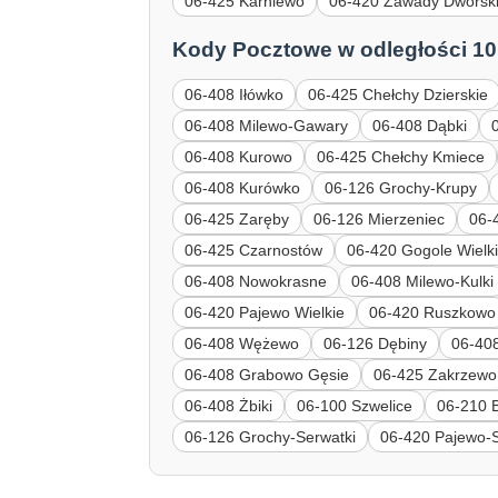
06-425 Karniewo
06-420 Zawady Dworsk
Kody Pocztowe w odległości 10
06-408 Iłówko
06-425 Chełchy Dzierskie
06-408 Milewo-Gawary
06-408 Dąbki
06-408 Kurowo
06-425 Chełchy Kmiece
06-408 Kurówko
06-126 Grochy-Krupy
06-425 Zaręby
06-126 Mierzeniec
06-
06-425 Czarnostów
06-420 Gogole Wielk
06-408 Nowokrasne
06-408 Milewo-Kulki
06-420 Pajewo Wielkie
06-420 Ruszkowo
06-408 Wężewo
06-126 Dębiny
06-40
06-408 Grabowo Gęsie
06-425 Zakrzewo
06-408 Żbiki
06-100 Szwelice
06-210 
06-126 Grochy-Serwatki
06-420 Pajewo-