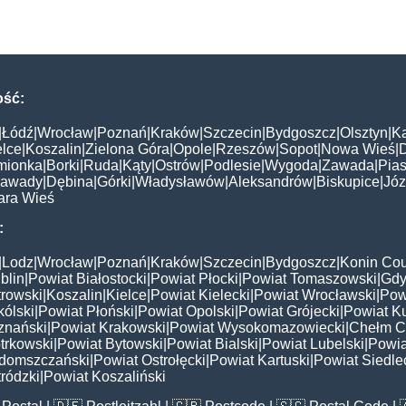
ość:
|
Łódź
|
Wrocław
|
Poznań
|
Kraków
|
Szczecin
|
Bydgoszcz
|
Olsztyn
|
K
elce
|
Koszalin
|
Zielona Góra
|
Opole
|
Rzeszów
|
Sopot
|
Nowa Wieś
|
mionka
|
Borki
|
Ruda
|
Kąty
|
Ostrów
|
Podlesie
|
Wygoda
|
Zawada
|
Pias
awady
|
Dębina
|
Górki
|
Władysławów
|
Aleksandrów
|
Biskupice
|
Jó
ara Wieś
:
|
Lodz
|
Wrocław
|
Poznań
|
Kraków
|
Szczecin
|
Bydgoszcz
|
Konin Cou
blin
|
Powiat Białostocki
|
Powiat Płocki
|
Powiat Tomaszowski
|
Gdy
trowski
|
Koszalin
|
Kielce
|
Powiat Kielecki
|
Powiat Wrocławski
|
Pow
ólski
|
Powiat Płoński
|
Powiat Opolski
|
Powiat Grójecki
|
Powiat K
znański
|
Powiat Krakowski
|
Powiat Wysokomazowiecki
|
Chełm C
trkowski
|
Powiat Bytowski
|
Powiat Bialski
|
Powiat Lubelski
|
Powia
domszczański
|
Powiat Ostrołęcki
|
Powiat Kartuski
|
Powiat Siedle
ródzki
|
Powiat Koszaliński