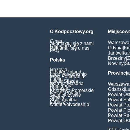
O Kodpocztowy.org
Miejscow
O nas
Warszawa
Skontaktuj się z nami
Linkuj do nas
Gdynia
|
Ki
Reklamuj się u nas
FAQ
Janów
|
Ka
Brzeziny
|
Z
Polska
Nowiny
|
St
Mazovia
Greater Poland
Prowincja
Łódź Voivodeship
West Pomerania
Lublin
Lower Silesia
Warmia-Masuria
Warszawa
Pomerania
Podlasie
Gdańsk
|
Lu
Kujawsko-Pomorskie
Lesser Poland
Powiat Os
Świętokrzyskie
Silesia
Subcarpathia
Powiat Sok
Lubusz
Opole Voivodeship
Powiat Po
Powiat Pio
Powiat Ra
Powiat Ost