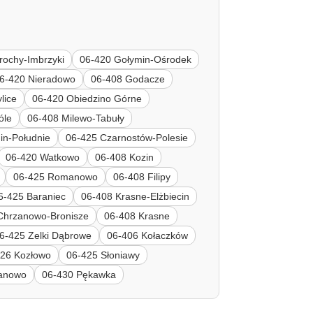
rochy-Imbrzyki
06-420 Gołymin-Ośrodek
6-420 Nieradowo
06-408 Godacze
lice
06-420 Obiedzino Górne
óle
06-408 Milewo-Tabuły
in-Południe
06-425 Czarnostów-Polesie
06-420 Watkowo
06-408 Kozin
06-425 Romanowo
06-408 Filipy
6-425 Baraniec
06-408 Krasne-Elżbiecin
Chrzanowo-Bronisze
06-408 Krasne
6-425 Zelki Dąbrowe
06-406 Kołaczków
126 Kozłowo
06-425 Słoniawy
zanowo
06-430 Pękawka