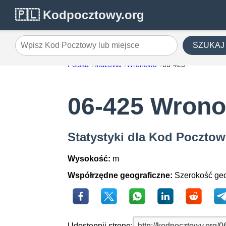
🇵🇱 Kodpocztowy.org
SZUKAJ
Wpisz Kod Pocztowy lub miejsce
Polska
Mazovia
Wronowo
06-425
06-425 Wron
Statystyki dla Kod Poczto
Wysokość:
m
Współrzędne geograficzne:
Szerokość geo
Udostępnij stronę: