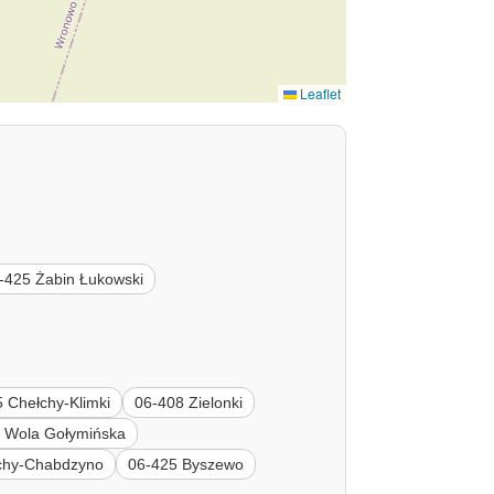
Leaflet
-425 Żabin Łukowski
 Chełchy-Klimki
06-408 Zielonki
 Wola Gołymińska
chy-Chabdzyno
06-425 Byszewo