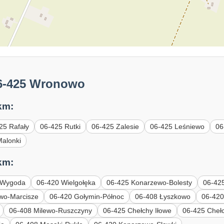
06-425 Wronowo
km:
25 Rafały
06-425 Rutki
06-425 Zalesie
06-425 Leśniewo
06
Malonki
km:
-Wygoda
06-420 Wielgołęka
06-425 Konarzewo-Bolesty
06-425
wo-Marcisze
06-420 Gołymin-Północ
06-408 Łyszkowo
06-420
06-408 Milewo-Ruszczyny
06-425 Chełchy Iłowe
06-425 Cheł