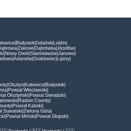
atowice
|
Białystok
|
Gdańsk
|
Lublin
|
Dąbrowa
|
Zalesie
|
Dąbrówka
|
Józefów
|
ki
|
Nowy Dwór
|
Stanisławów
|
Janowo
|
zefowo
|
Adamów
|
Grabówiec
|
Lipiny
|
nty
|
Olsztyn
|
Katowice
|
Białystok
|
nia
|
Powiat Włocławski
|
iat Olsztyński
|
Powiat Sieradzki
|
utnowski
|
Radom County
|
ounty
|
Powiat Kaliski
|
t Suwalski
|
Zielona Góra
|
cki
|
Powiat Miński
|
Powiat Słupski
|