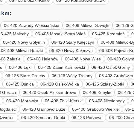
ie
06-408 Mosaki-Rukle
06-420 Konarzewo-Sławki
 km:
06-420 Zawady Włościańskie
06-408 Milewo-Szwejki
06-126 G
06-425 Malechy
06-408 Mosaki-Stara Wieś
06-425 Krzemień
0
06-420 Nowy Gołymin
06-420 Stary Kałęczyn
06-408 Milewo-By
06-408 Milewo-Rączki
06-420 Nowy Kałęczyn
06-406 Pajewo-Kr
408 Zalesie
06-408 Helenów
06-408 Nowa Wieś
06-420 Gołym
ie
06-406 Łęki
06-425 Żabin Karniewski
06-420 Osiek Górny
06-126 Stare Grochy
06-126 Wójty-Trojany
06-408 Grabówko
06-425 Ośnica
06-420 Osiek-Wólka
06-425 Szlasy-Złotki
0
8 Gorąca
06-420 Osiek-Aleksandrowo
06-406 Kobylin
06-425 
06-420 Morawka
06-408 Żbiki-Kierzki
06-408 Niesiobędy
0
Bogdalec
06-420 Garnowo Duże
06-408 Grabowo Wielkie
06-
Szwelice
06-420 Smosarz-Dobki
06-126 Porzowo
06-200 Chr