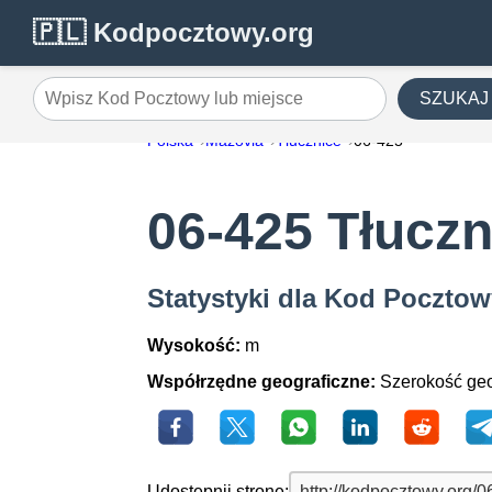
🇵🇱 Kodpocztowy.org
SZUKAJ
Wpisz Kod Pocztowy lub miejsce
Polska
Mazovia
Tłucznice
06-425
06-425 Tłuczn
Statystyki dla Kod Pocztow
Wysokość:
m
Współrzędne geograficzne:
Szerokość geo
Udostępnij stronę: