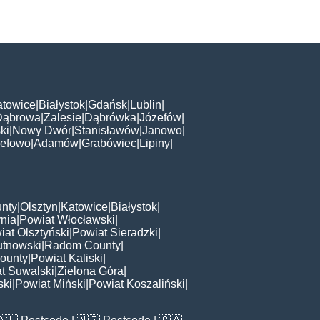
atowice
|
Białystok
|
Gdańsk
|
Lublin
|
Dąbrowa
|
Zalesie
|
Dąbrówka
|
Józefów
|
ki
|
Nowy Dwór
|
Stanisławów
|
Janowo
|
zefowo
|
Adamów
|
Grabówiec
|
Lipiny
|
nty
|
Olsztyn
|
Katowice
|
Białystok
|
nia
|
Powiat Włocławski
|
iat Olsztyński
|
Powiat Sieradzki
|
utnowski
|
Radom County
|
ounty
|
Powiat Kaliski
|
t Suwalski
|
Zielona Góra
|
ski
|
Powiat Miński
|
Powiat Koszaliński
|