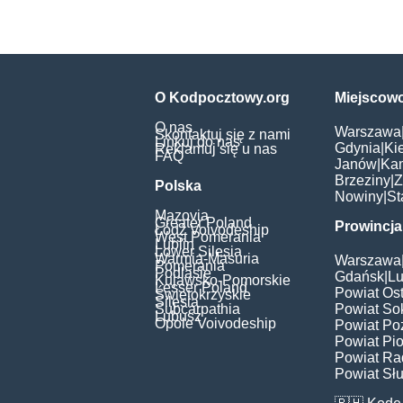
O Kodpocztowy.org
Miejscow
O nas
Warszawa
Skontaktuj się z nami
Linkuj do nas
Gdynia
|
Ki
Reklamuj się u nas
FAQ
Janów
|
Ka
Brzeziny
|
Z
Polska
Nowiny
|
St
Mazovia
Greater Poland
Prowincja
Łódź Voivodeship
West Pomerania
Lublin
Lower Silesia
Warmia-Masuria
Warszawa
Pomerania
Podlasie
Gdańsk
|
Lu
Kujawsko-Pomorskie
Lesser Poland
Powiat Os
Świętokrzyskie
Silesia
Subcarpathia
Powiat Sok
Lubusz
Opole Voivodeship
Powiat Po
Powiat Pio
Powiat Ra
Powiat Słu