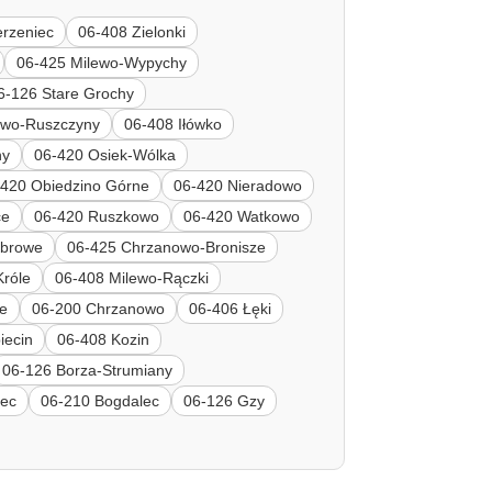
erzeniec
06-408 Zielonki
06-425 Milewo-Wypychy
6-126 Stare Grochy
ewo-Ruszczyny
06-408 Iłówko
ny
06-420 Osiek-Wólka
-420 Obiedzino Górne
06-420 Nieradowo
ce
06-420 Ruszkowo
06-420 Watkowo
ąbrowe
06-425 Chrzanowo-Bronisze
Króle
06-408 Milewo-Rączki
e
06-200 Chrzanowo
06-406 Łęki
iecin
06-408 Kozin
06-126 Borza-Strumiany
iec
06-210 Bogdalec
06-126 Gzy