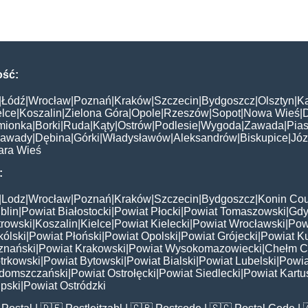
ość:
|
Łódź
|
Wrocław
|
Poznań
|
Kraków
|
Szczecin
|
Bydgoszcz
|
Olsztyn
|
K
elce
|
Koszalin
|
Zielona Góra
|
Opole
|
Rzeszów
|
Sopot
|
Nowa Wieś
|
mionka
|
Borki
|
Ruda
|
Kąty
|
Ostrów
|
Podlesie
|
Wygoda
|
Zawada
|
Pias
awady
|
Dębina
|
Górki
|
Władysławów
|
Aleksandrów
|
Biskupice
|
Jó
ara Wieś
:
|
Lodz
|
Wrocław
|
Poznań
|
Kraków
|
Szczecin
|
Bydgoszcz
|
Konin Cou
blin
|
Powiat Białostocki
|
Powiat Płocki
|
Powiat Tomaszowski
|
Gdy
trowski
|
Koszalin
|
Kielce
|
Powiat Kielecki
|
Powiat Wrocławski
|
Pow
ólski
|
Powiat Płoński
|
Powiat Opolski
|
Powiat Grójecki
|
Powiat K
znański
|
Powiat Krakowski
|
Powiat Wysokomazowiecki
|
Chełm C
trkowski
|
Powiat Bytowski
|
Powiat Bialski
|
Powiat Lubelski
|
Powia
domszczański
|
Powiat Ostrołęcki
|
Powiat Siedlecki
|
Powiat Kartu
pski
|
Powiat Ostródzki