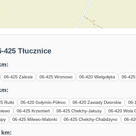
-425 Tłucznice
km:
06-425 Zalesie
06-425 Wronowo
06-420 Wielgołęka
06-425
km:
5 Rutki
06-420 Gołymin-Północ
06-420 Zawady Dworskie
06-
niewo
06-425 Krzemień
06-425 Chełchy-Jakusy
06-420 Wola 
upy
06-425 Milewo-Malonki
06-425 Chełchy-Chabdzyno
06-42
 km: