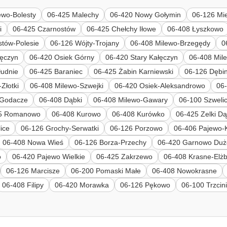
ewo-Bolesty
06-425 Malechy
06-420 Nowy Gołymin
06-126 Mi
i
06-425 Czarnostów
06-425 Chełchy Iłowe
06-408 Łyszkowo
stów-Polesie
06-126 Wójty-Trojany
06-408 Milewo-Brzegędy
0
łęczyn
06-420 Osiek Górny
06-420 Stary Kałęczyn
06-408 Mil
łudnie
06-425 Baraniec
06-425 Żabin Karniewski
06-126 Dębi
Złotki
06-408 Milewo-Szwejki
06-420 Osiek-Aleksandrowo
06
 Godacze
06-408 Dąbki
06-408 Milewo-Gawary
06-100 Szweli
5 Romanowo
06-408 Kurowo
06-408 Kurówko
06-425 Zelki D
ice
06-126 Grochy-Serwatki
06-126 Porzowo
06-406 Pajewo-
06-408 Nowa Wieś
06-126 Borza-Przechy
06-420 Garnowo Duż
o
06-420 Pajewo Wielkie
06-425 Zakrzewo
06-408 Krasne-Elżb
06-126 Marcisze
06-200 Pomaski Małe
06-408 Nowokrasne
06-408 Filipy
06-420 Morawka
06-126 Pękowo
06-100 Trzcin