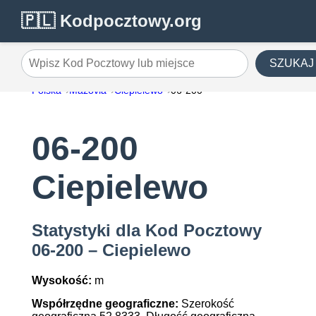
🇵🇱 Kodpocztowy.org
SZUKAJ
Wpisz Kod Pocztowy lub miejsce
Polska
Mazovia
Ciepielewo
06-200
06-200
Ciepielewo
Statystyki dla Kod Pocztowy
06-200 – Ciepielewo
Wysokość:
m
Współrzędne geograficzne:
Szerokość