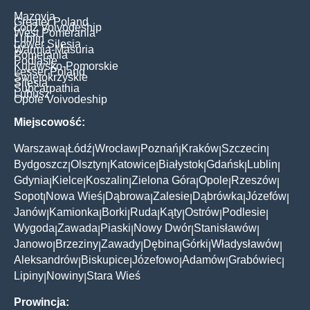
Mazovia
Greater Poland
Łódź Voivodeship
West Pomerania
Lublin
Lower Silesia
Warmia-Masuria
Pomerania
Podlasie
Kujawsko-Pomorskie
Lesser Poland
Świętokrzyskie
Silesia
Subcarpathia
Lubusz
Opole Voivodeship
Miejscowość:
Warszawa
Łódź
Wrocław
Poznań
Kraków
Szczecin
|
|
|
|
|
|
Bydgoszcz
Olsztyn
Katowice
Białystok
Gdańsk
Lublin
|
|
|
|
|
|
Gdynia
Kielce
Koszalin
Zielona Góra
Opole
Rzeszów
|
|
|
|
|
|
Sopot
Nowa Wieś
Dąbrowa
Zalesie
Dąbrówka
Józefów
|
|
|
|
|
|
Janów
Kamionka
Borki
Ruda
Kąty
Ostrów
Podlesie
|
|
|
|
|
|
|
Wygoda
Zawada
Piaski
Nowy Dwór
Stanisławów
|
|
|
|
|
Janowo
Brzeziny
Zawady
Dębina
Górki
Władysławów
|
|
|
|
|
|
Aleksandrów
Biskupice
Józefowo
Adamów
Grabówiec
|
|
|
|
|
Lipiny
Nowiny
Stara Wieś
|
|
Prowincja: