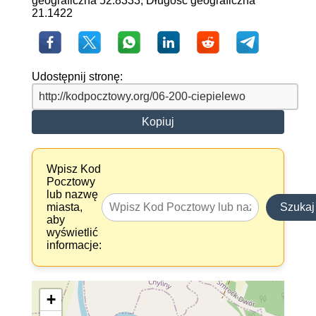
geograficzna 52.8333, Długość geograficzna
21.1422
Udostępnij stronę:
Kopiuj
Wpisz Kod
Pocztowy
lub nazwę
miasta,
Szukaj
aby
wyświetlić
informacje:
+