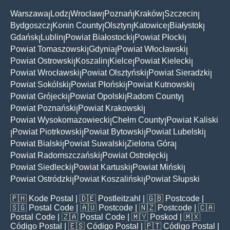
Warszawa
Lodz
Wrocław
Poznań
Kraków
Szczecin
|
|
|
|
|
|
Bydgoszcz
Konin County
Olsztyn
Katowice
Białystok
|
|
|
|
|
Gdańsk
Lublin
Powiat Białostocki
Powiat Płocki
|
|
|
|
Powiat Tomaszowski
Gdynia
Powiat Włocławski
|
|
|
Powiat Ostrowski
Koszalin
Kielce
Powiat Kielecki
|
|
|
|
Powiat Wrocławski
Powiat Olsztyński
Powiat Sieradzki
|
|
|
Powiat Sokólski
Powiat Płoński
Powiat Kutnowski
|
|
|
Powiat Grójecki
Powiat Opolski
Radom County
|
|
|
Powiat Poznański
Powiat Krakowski
|
|
Powiat Wysokomazowiecki
Chełm County
Powiat Kaliski
|
|
Powiat Piotrkowski
Powiat Bytowski
Powiat Lubelski
|
|
|
|
Powiat Bialski
Powiat Suwalski
Zielona Góra
|
|
|
Powiat Radomszczański
Powiat Ostrołęcki
|
|
Powiat Siedlecki
Powiat Kartuski
Powiat Miński
|
|
|
Powiat Ostródzki
Powiat Koszaliński
Powiat Słupski
|
|
🇵🇭
Kode Postal
| 🇩🇪
Postleitzahl
| 🇬🇧
Postcode
|
🇸🇬
Postal Code
| 🇦🇺
Postcode
| 🇳🇿
Postcode
| 🇨🇦
Postal Code
| 🇿🇦
Postal Code
| 🇲🇾
Poskod
| 🇲🇽
Código Postal
| 🇪🇸
Código Postal
| 🇵🇹
Código Postal
|