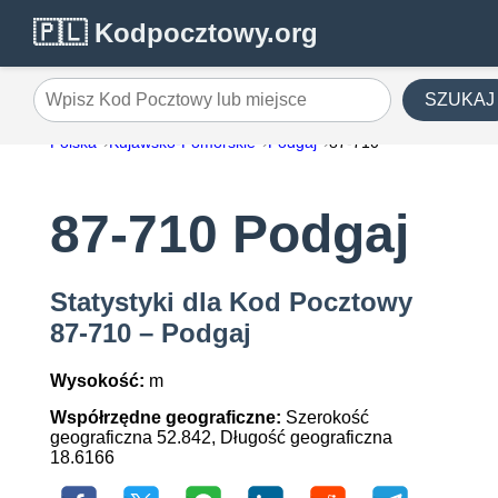
🇵🇱 Kodpocztowy.org
SZUKAJ
Wpisz Kod Pocztowy lub miejsce
Polska
Kujawsko-Pomorskie
Podgaj
87-710
87-710 Podgaj
Statystyki dla Kod Pocztowy
87-710 – Podgaj
Wysokość:
m
Współrzędne geograficzne:
Szerokość
geograficzna 52.842, Długość geograficzna
18.6166