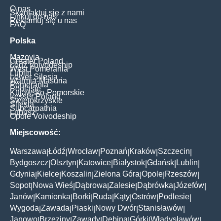
O nas
Skontaktuj się z nami
Linkuj do nas
Reklamuj się u nas
FAQ
Polska
Mazovia
Greater Poland
Łódź Voivodeship
West Pomerania
Lublin
Lower Silesia
Warmia-Masuria
Pomerania
Podlasie
Kujawsko-Pomorskie
Lesser Poland
Świętokrzyskie
Silesia
Subcarpathia
Lubusz
Opole Voivodeship
Miejscowość:
Warszawa
Łódź
Wrocław
Poznań
Kraków
Szczecin
|
|
|
|
|
|
Bydgoszcz
Olsztyn
Katowice
Białystok
Gdańsk
Lublin
|
|
|
|
|
|
Gdynia
Kielce
Koszalin
Zielona Góra
Opole
Rzeszów
|
|
|
|
|
|
Sopot
Nowa Wieś
Dąbrowa
Zalesie
Dąbrówka
Józefów
|
|
|
|
|
|
Janów
Kamionka
Borki
Ruda
Kąty
Ostrów
Podlesie
|
|
|
|
|
|
|
Wygoda
Zawada
Piaski
Nowy Dwór
Stanisławów
|
|
|
|
|
Janowo
Brzeziny
Zawady
Dębina
Górki
Władysławów
|
|
|
|
|
|