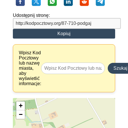
Udostępnij stronę:
Kopiuj
Wpisz Kod
Pocztowy
lub nazwę
miasta,
Szukaj
aby
wyświetlić
informacje:
+
−