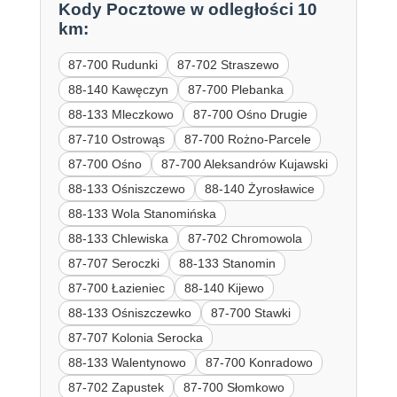
Kody Pocztowe w odległości 10
km:
87-700 Rudunki
87-702 Straszewo
88-140 Kawęczyn
87-700 Plebanka
88-133 Mleczkowo
87-700 Ośno Drugie
87-710 Ostrowąs
87-700 Rożno-Parcele
87-700 Ośno
87-700 Aleksandrów Kujawski
88-133 Ośniszczewo
88-140 Żyrosławice
88-133 Wola Stanomińska
88-133 Chlewiska
87-702 Chromowola
87-707 Seroczki
88-133 Stanomin
87-700 Łazieniec
88-140 Kijewo
88-133 Ośniszczewko
87-700 Stawki
87-707 Kolonia Serocka
88-133 Walentynowo
87-700 Konradowo
87-702 Zapustek
87-700 Słomkowo