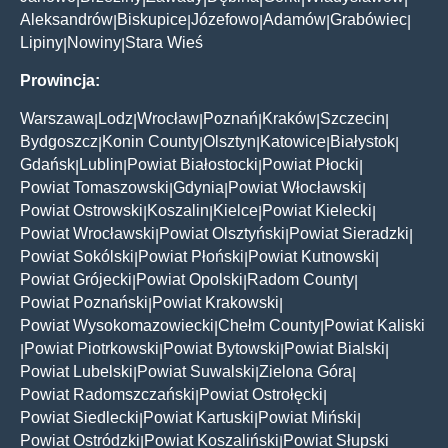
Aleksandrów
Biskupice
Józefowo
Adamów
Grabówiec
|
|
|
|
|
Lipiny
Nowiny
Stara Wieś
|
|
Prowincja:
Warszawa
Lodz
Wrocław
Poznań
Kraków
Szczecin
|
|
|
|
|
|
Bydgoszcz
Konin County
Olsztyn
Katowice
Białystok
|
|
|
|
|
Gdańsk
Lublin
Powiat Białostocki
Powiat Płocki
|
|
|
|
Powiat Tomaszowski
Gdynia
Powiat Włocławski
|
|
|
Powiat Ostrowski
Koszalin
Kielce
Powiat Kielecki
|
|
|
|
Powiat Wrocławski
Powiat Olsztyński
Powiat Sieradzki
|
|
|
Powiat Sokólski
Powiat Płoński
Powiat Kutnowski
|
|
|
Powiat Grójecki
Powiat Opolski
Radom County
|
|
|
Powiat Poznański
Powiat Krakowski
|
|
Powiat Wysokomazowiecki
Chełm County
Powiat Kaliski
|
|
Powiat Piotrkowski
Powiat Bytowski
Powiat Bialski
|
|
|
|
Powiat Lubelski
Powiat Suwalski
Zielona Góra
|
|
|
Powiat Radomszczański
Powiat Ostrołęcki
|
|
Powiat Siedlecki
Powiat Kartuski
Powiat Miński
|
|
|
Powiat Ostródzki
Powiat Koszaliński
Powiat Słupski
|
|