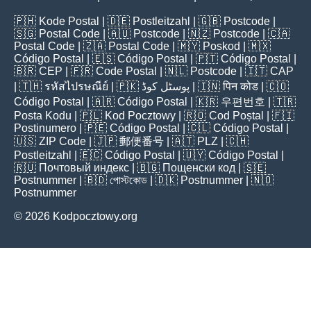
🇵🇭
Kode Postal
| 🇩🇪
Postleitzahl
| 🇬🇧
Postcode
|
🇸🇬
Postal Code
| 🇦🇺
Postcode
| 🇳🇿
Postcode
| 🇨🇦
Postal Code
| 🇿🇦
Postal Code
| 🇲🇾
Poskod
| 🇲🇽
Código Postal
| 🇪🇸
Código Postal
| 🇵🇹
Código Postal
|
🇧🇷
CEP
| 🇫🇷
Code Postal
| 🇳🇱
Postcode
| 🇮🇹
CAP
| 🇹🇭
รหัสไปรษณีย์
| 🇵🇰
پوسٹل کوڈ
| 🇮🇳
पिन कोड
| 🇨🇴
Código Postal
| 🇦🇷
Código Postal
| 🇰🇷
우편번호
| 🇹🇷
Posta Kodu
| 🇵🇱
Kod Pocztowy
| 🇷🇴
Cod Poștal
| 🇫🇮
Postinumero
| 🇵🇪
Código Postal
| 🇨🇱
Código Postal
|
🇺🇸
ZIP Code
| 🇯🇵
郵便番号
| 🇦🇹
PLZ
| 🇨🇭
Postleitzahl
| 🇪🇨
Código Postal
| 🇺🇾
Código Postal
|
🇷🇺
Почтовый индекс
| 🇧🇬
Пощенски код
| 🇸🇪
Postnummer
| 🇧🇩
পোস্টকোড
| 🇩🇰
Postnummer
| 🇳🇴
Postnummer
© 2026 Kodpocztowy.org