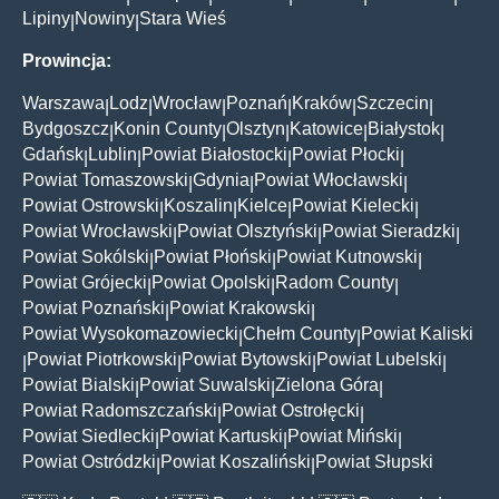
Lipiny
Nowiny
Stara Wieś
|
|
Prowincja:
Warszawa
Lodz
Wrocław
Poznań
Kraków
Szczecin
|
|
|
|
|
|
Bydgoszcz
Konin County
Olsztyn
Katowice
Białystok
|
|
|
|
|
Gdańsk
Lublin
Powiat Białostocki
Powiat Płocki
|
|
|
|
Powiat Tomaszowski
Gdynia
Powiat Włocławski
|
|
|
Powiat Ostrowski
Koszalin
Kielce
Powiat Kielecki
|
|
|
|
Powiat Wrocławski
Powiat Olsztyński
Powiat Sieradzki
|
|
|
Powiat Sokólski
Powiat Płoński
Powiat Kutnowski
|
|
|
Powiat Grójecki
Powiat Opolski
Radom County
|
|
|
Powiat Poznański
Powiat Krakowski
|
|
Powiat Wysokomazowiecki
Chełm County
Powiat Kaliski
|
|
Powiat Piotrkowski
Powiat Bytowski
Powiat Lubelski
|
|
|
|
Powiat Bialski
Powiat Suwalski
Zielona Góra
|
|
|
Powiat Radomszczański
Powiat Ostrołęcki
|
|
Powiat Siedlecki
Powiat Kartuski
Powiat Miński
|
|
|
Powiat Ostródzki
Powiat Koszaliński
Powiat Słupski
|
|