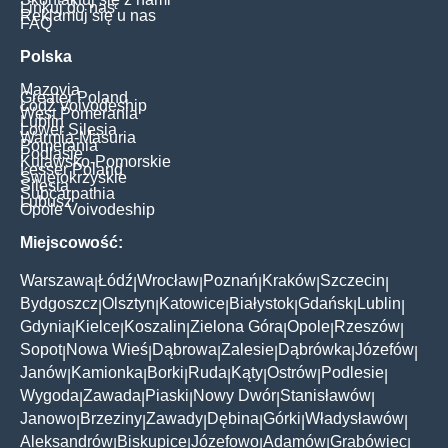
Linkuj do nas
Reklamuj się u nas
FAQ
Polska
Mazovia
Greater Poland
Łódź Voivodeship
West Pomerania
Lublin
Lower Silesia
Warmia-Masuria
Pomerania
Podlasie
Kujawsko-Pomorskie
Lesser Poland
Świętokrzyskie
Silesia
Subcarpathia
Lubusz
Opole Voivodeship
Miejscowość:
Warszawa
Łódź
Wrocław
Poznań
Kraków
Szczecin
|
|
|
|
|
|
Bydgoszcz
Olsztyn
Katowice
Białystok
Gdańsk
Lublin
|
|
|
|
|
|
Gdynia
Kielce
Koszalin
Zielona Góra
Opole
Rzeszów
|
|
|
|
|
|
Sopot
Nowa Wieś
Dąbrowa
Zalesie
Dąbrówka
Józefów
|
|
|
|
|
|
Janów
Kamionka
Borki
Ruda
Kąty
Ostrów
Podlesie
|
|
|
|
|
|
|
Wygoda
Zawada
Piaski
Nowy Dwór
Stanisławów
|
|
|
|
|
Janowo
Brzeziny
Zawady
Dębina
Górki
Władysławów
|
|
|
|
|
|
Aleksandrów
Biskupice
Józefowo
Adamów
Grabówiec
|
|
|
|
|