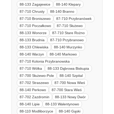
88-133 Zagajewice
88-140 Klepary
87-710 Chrusty
88-140 Branno
87-710 Broniszewo
87-710 Przybranówek
87-710 Poczałkowo
87-710 Służewo
88-133 Wonorze
87-710 Stare Rożno
88-133 Brudnia
87-710 Przybranowo
88-133 Chlewiska
88-140 Murzynko
88-140 Warzyn
88-140 Markowo
87-710 Kolonia Przybranowska
87-710 Wólka
88-133 Dąbrowa Biskupia
87-700 Służewo-Pole
88-140 Szpital
87-702 Straszewo
87-700 Nowa Wieś
88-140 Perkowo
87-700 Stara Wieś
87-702 Zazdromin
88-133 Nowy Dwór
88-140 Lipie
88-133 Walentynowo
88-110 Modliborzyce
88-140 Gąski