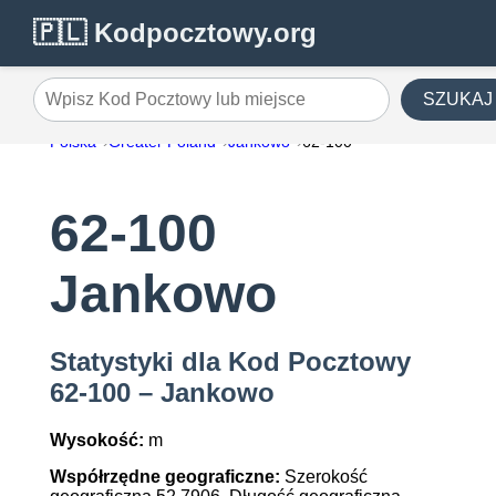
🇵🇱 Kodpocztowy.org
SZUKAJ
Wpisz Kod Pocztowy lub miejsce
Polska
Greater Poland
Jankowo
62-100
62-100
Jankowo
Statystyki dla Kod Pocztowy
62-100 – Jankowo
Wysokość:
m
Współrzędne geograficzne:
Szerokość