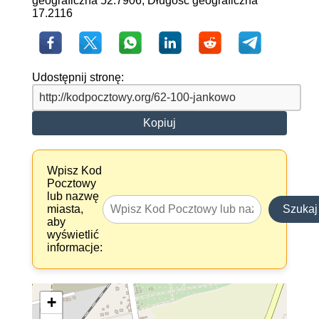
geograficzna 52.7906, Długość geograficzna
17.2116
Udostępnij stronę:
Kopiuj
Wpisz Kod
Pocztowy
lub nazwę
miasta,
Szukaj
aby
wyświetlić
informacje:
+