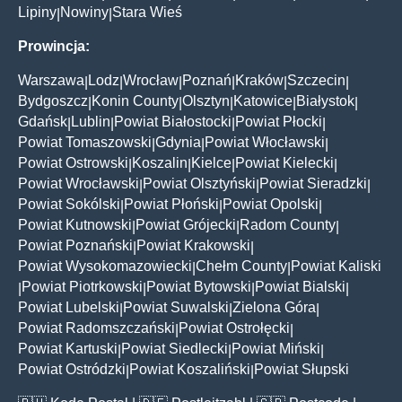
Lipiny
Nowiny
Stara Wieś
|
|
Prowincja:
Warszawa
Lodz
Wrocław
Poznań
Kraków
Szczecin
|
|
|
|
|
|
Bydgoszcz
Konin County
Olsztyn
Katowice
Białystok
|
|
|
|
|
Gdańsk
Lublin
Powiat Białostocki
Powiat Płocki
|
|
|
|
Powiat Tomaszowski
Gdynia
Powiat Włocławski
|
|
|
Powiat Ostrowski
Koszalin
Kielce
Powiat Kielecki
|
|
|
|
Powiat Wrocławski
Powiat Olsztyński
Powiat Sieradzki
|
|
|
Powiat Sokólski
Powiat Płoński
Powiat Opolski
|
|
|
Powiat Kutnowski
Powiat Grójecki
Radom County
|
|
|
Powiat Poznański
Powiat Krakowski
|
|
Powiat Wysokomazowiecki
Chełm County
Powiat Kaliski
|
|
Powiat Piotrkowski
Powiat Bytowski
Powiat Bialski
|
|
|
|
Powiat Lubelski
Powiat Suwalski
Zielona Góra
|
|
|
Powiat Radomszczański
Powiat Ostrołęcki
|
|
Powiat Kartuski
Powiat Siedlecki
Powiat Miński
|
|
|
Powiat Ostródzki
Powiat Koszaliński
Powiat Słupski
|
|