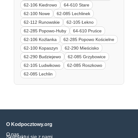
62-106 Kiedrowo
64-610 Stare
62-100 Nowe
62-085 Lechlinek
62-112 Runowskie
62-105 Łekno
62-285 Popowo-Huby
64-610 Pruśce
62-106 Koźlanka
62-285 Popowo Kościelne
62-100 Kopaszyn
62-290 Mieścisko
62-290 Budziejewo
62-085 Grzybowice
62-105 Ludwikowo
62-085 Roszkowo
62-085 Lechlin
O Kodpocztowy.org
O nas
Skontaktuj się z nami