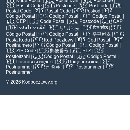
🇵🇭
Kode Postal
| 🇩🇪
Postleitzahl
| 🇬🇧
Postcode
|
🇸🇬
Postal Code
| 🇦🇺
Postcode
| 🇳🇿
Postcode
| 🇨🇦
Postal Code
| 🇿🇦
Postal Code
| 🇲🇾
Poskod
| 🇲🇽
Código Postal
| 🇪🇸
Código Postal
| 🇵🇹
Código Postal
|
🇧🇷
CEP
| 🇫🇷
Code Postal
| 🇳🇱
Postcode
| 🇮🇹
CAP
| 🇹🇭
รหัสไปรษณีย์
| 🇵🇰
پوسٹل کوڈ
| 🇮🇳
पिन कोड
| 🇨🇴
Código Postal
| 🇦🇷
Código Postal
| 🇰🇷
우편번호
| 🇹🇷
Posta Kodu
| 🇵🇱
Kod Pocztowy
| 🇷🇴
Cod Poștal
| 🇫🇮
Postinumero
| 🇵🇪
Código Postal
| 🇨🇱
Código Postal
|
🇺🇸
ZIP Code
| 🇯🇵
郵便番号
| 🇦🇹
PLZ
| 🇨🇭
Postleitzahl
| 🇪🇨
Código Postal
| 🇺🇾
Código Postal
|
🇷🇺
Почтовый индекс
| 🇧🇬
Пощенски код
| 🇸🇪
Postnummer
| 🇧🇩
পোস্টকোড
| 🇩🇰
Postnummer
| 🇳🇴
Postnummer
© 2026 Kodpocztowy.org