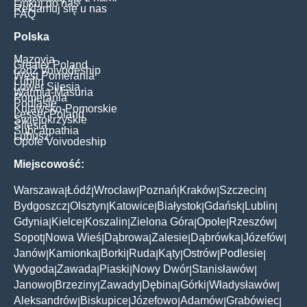
Linkuj do nas
Reklamuj się u nas
FAQ
Polska
Mazovia
Greater Poland
Łódź Voivodeship
West Pomerania
Lublin
Lower Silesia
Warmia-Masuria
Pomerania
Podlasie
Kujawsko-Pomorskie
Lesser Poland
Świętokrzyskie
Silesia
Subcarpathia
Lubusz
Opole Voivodeship
Miejscowość:
Warszawa
Łódź
Wrocław
Poznań
Kraków
Szczecin
|
|
|
|
|
|
Bydgoszcz
Olsztyn
Katowice
Białystok
Gdańsk
Lublin
|
|
|
|
|
|
Gdynia
Kielce
Koszalin
Zielona Góra
Opole
Rzeszów
|
|
|
|
|
|
Sopot
Nowa Wieś
Dąbrowa
Zalesie
Dąbrówka
Józefów
|
|
|
|
|
|
Janów
Kamionka
Borki
Ruda
Kąty
Ostrów
Podlesie
|
|
|
|
|
|
|
Wygoda
Zawada
Piaski
Nowy Dwór
Stanisławów
|
|
|
|
|
Janowo
Brzeziny
Zawady
Dębina
Górki
Władysławów
|
|
|
|
|
|
Aleksandrów
Biskupice
Józefowo
Adamów
Grabówiec
|
|
|
|
|