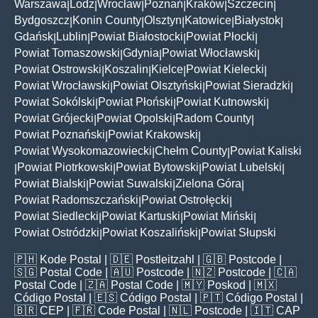
Warszawa
Lodz
Wrocław
Poznań
Kraków
Szczecin
|
|
|
|
|
|
Bydgoszcz
Konin County
Olsztyn
Katowice
Białystok
|
|
|
|
|
Gdańsk
Lublin
Powiat Białostocki
Powiat Płocki
|
|
|
|
Powiat Tomaszowski
Gdynia
Powiat Włocławski
|
|
|
Powiat Ostrowski
Koszalin
Kielce
Powiat Kielecki
|
|
|
|
Powiat Wrocławski
Powiat Olsztyński
Powiat Sieradzki
|
|
|
Powiat Sokólski
Powiat Płoński
Powiat Kutnowski
|
|
|
Powiat Grójecki
Powiat Opolski
Radom County
|
|
|
Powiat Poznański
Powiat Krakowski
|
|
Powiat Wysokomazowiecki
Chełm County
Powiat Kaliski
|
|
Powiat Piotrkowski
Powiat Bytowski
Powiat Lubelski
|
|
|
|
Powiat Bialski
Powiat Suwalski
Zielona Góra
|
|
|
Powiat Radomszczański
Powiat Ostrołęcki
|
|
Powiat Siedlecki
Powiat Kartuski
Powiat Miński
|
|
|
Powiat Ostródzki
Powiat Koszaliński
Powiat Słupski
|
|
🇵🇭
Kode Postal
| 🇩🇪
Postleitzahl
| 🇬🇧
Postcode
|
🇸🇬
Postal Code
| 🇦🇺
Postcode
| 🇳🇿
Postcode
| 🇨🇦
Postal Code
| 🇿🇦
Postal Code
| 🇲🇾
Poskod
| 🇲🇽
Código Postal
| 🇪🇸
Código Postal
| 🇵🇹
Código Postal
|
🇧🇷
CEP
| 🇫🇷
Code Postal
| 🇳🇱
Postcode
| 🇮🇹
CAP