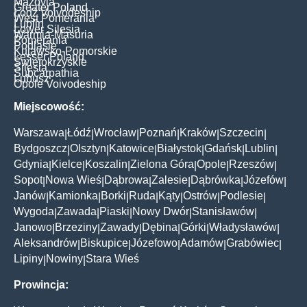
Mazovia
Greater Poland
Łódź Voivodeship
West Pomerania
Lublin
Lower Silesia
Warmia-Masuria
Pomerania
Podlasie
Kujawsko-Pomorskie
Lesser Poland
Świętokrzyskie
Silesia
Subcarpathia
Lubusz
Opole Voivodeship
Miejscowość:
Warszawa
Łódź
Wrocław
Poznań
Kraków
Szczecin
|
|
|
|
|
|
Bydgoszcz
Olsztyn
Katowice
Białystok
Gdańsk
Lublin
|
|
|
|
|
|
Gdynia
Kielce
Koszalin
Zielona Góra
Opole
Rzeszów
|
|
|
|
|
|
Sopot
Nowa Wieś
Dąbrowa
Zalesie
Dąbrówka
Józefów
|
|
|
|
|
|
Janów
Kamionka
Borki
Ruda
Kąty
Ostrów
Podlesie
|
|
|
|
|
|
|
Wygoda
Zawada
Piaski
Nowy Dwór
Stanisławów
|
|
|
|
|
Janowo
Brzeziny
Zawady
Dębina
Górki
Władysławów
|
|
|
|
|
|
Aleksandrów
Biskupice
Józefowo
Adamów
Grabówiec
|
|
|
|
|
Lipiny
Nowiny
Stara Wieś
|
|
Prowincja: