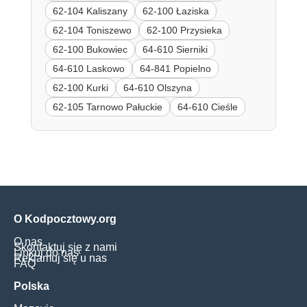
62-104 Kaliszany
62-100 Łaziska
62-104 Toniszewo
62-100 Przysieka
62-100 Bukowiec
64-610 Sierniki
64-610 Laskowo
64-841 Popielno
62-100 Kurki
64-610 Olszyna
62-105 Tarnowo Pałuckie
64-610 Cieśle
O Kodpocztowy.org
O nas
Skontaktuj się z nami
Linkuj do nas
Reklamuj się u nas
FAQ
Polska