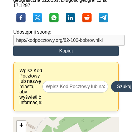
geograficzna 52.8159, Długość geograficzna
17.1297
Udostępnij stronę:
Kopiuj
Wpisz Kod
Pocztowy
lub nazwę
miasta,
Szukaj
aby
wyświetlić
informacje:
+