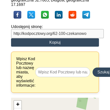
geograficzna 52.7605, Długość geograficzna
17.1697
Udostępnij stronę:
Kopiuj
Wpisz Kod
Pocztowy
lub nazwę
miasta,
Szukaj
aby
wyświetlić
informacje:
+