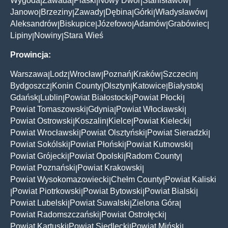
Wygoda
Zawada
Piaski
Nowy Dwór
Stanisławów
|
|
|
|
|
Janowo
Brzeziny
Zawady
Dębina
Górki
Władysławów
|
|
|
|
|
|
Aleksandrów
Biskupice
Józefowo
Adamów
Grabówiec
|
|
|
|
|
Lipiny
Nowiny
Stara Wieś
|
|
Prowincja:
Warszawa
Lodz
Wrocław
Poznań
Kraków
Szczecin
|
|
|
|
|
|
Bydgoszcz
Konin County
Olsztyn
Katowice
Białystok
|
|
|
|
|
Gdańsk
Lublin
Powiat Białostocki
Powiat Płocki
|
|
|
|
Powiat Tomaszowski
Gdynia
Powiat Włocławski
|
|
|
Powiat Ostrowski
Koszalin
Kielce
Powiat Kielecki
|
|
|
|
Powiat Wrocławski
Powiat Olsztyński
Powiat Sieradzki
|
|
|
Powiat Sokólski
Powiat Płoński
Powiat Kutnowski
|
|
|
Powiat Grójecki
Powiat Opolski
Radom County
|
|
|
Powiat Poznański
Powiat Krakowski
|
|
Powiat Wysokomazowiecki
Chełm County
Powiat Kaliski
|
|
Powiat Piotrkowski
Powiat Bytowski
Powiat Bialski
|
|
|
|
Powiat Lubelski
Powiat Suwalski
Zielona Góra
|
|
|
Powiat Radomszczański
Powiat Ostrołęcki
|
|
Powiat Kartuski
Powiat Siedlecki
Powiat Miński
|
|
|