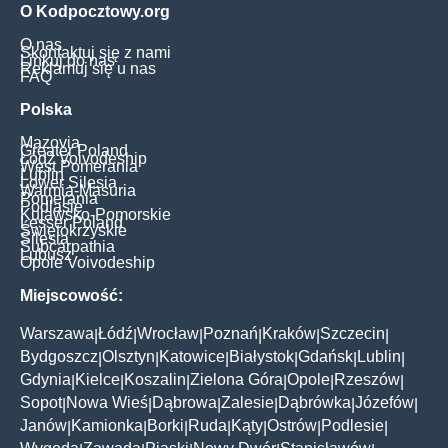
O Kodpocztowy.org
O nas
Skontaktuj się z nami
Linkuj do nas
Reklamuj się u nas
FAQ
Polska
Mazovia
Greater Poland
Łódź Voivodeship
West Pomerania
Lublin
Lower Silesia
Warmia-Masuria
Pomerania
Podlasie
Kujawsko-Pomorskie
Lesser Poland
Świętokrzyskie
Silesia
Subcarpathia
Lubusz
Opole Voivodeship
Miejscowość:
Warszawa
Łódź
Wrocław
Poznań
Kraków
Szczecin
|
|
|
|
|
|
Bydgoszcz
Olsztyn
Katowice
Białystok
Gdańsk
Lublin
|
|
|
|
|
|
Gdynia
Kielce
Koszalin
Zielona Góra
Opole
Rzeszów
|
|
|
|
|
|
Sopot
Nowa Wieś
Dąbrowa
Zalesie
Dąbrówka
Józefów
|
|
|
|
|
|
Janów
Kamionka
Borki
Ruda
Kąty
Ostrów
Podlesie
|
|
|
|
|
|
|