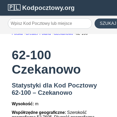
🇵🇱 Kodpocztowy.org
SZUKAJ
Wpisz Kod Pocztowy lub miejsce
Polska
Greater Poland
Czekanowo
62-100
62-100
Czekanowo
Statystyki dla Kod Pocztowy
62-100 – Czekanowo
Wysokość:
m
Współrzędne geograficzne:
Szerokość