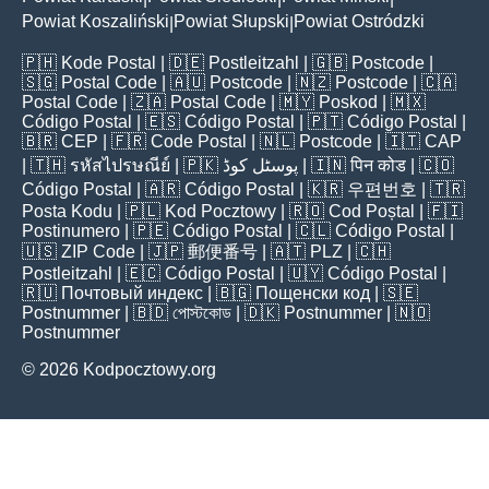
Powiat Koszaliński
Powiat Słupski
Powiat Ostródzki
|
|
🇵🇭
Kode Postal
| 🇩🇪
Postleitzahl
| 🇬🇧
Postcode
|
🇸🇬
Postal Code
| 🇦🇺
Postcode
| 🇳🇿
Postcode
| 🇨🇦
Postal Code
| 🇿🇦
Postal Code
| 🇲🇾
Poskod
| 🇲🇽
Código Postal
| 🇪🇸
Código Postal
| 🇵🇹
Código Postal
|
🇧🇷
CEP
| 🇫🇷
Code Postal
| 🇳🇱
Postcode
| 🇮🇹
CAP
| 🇹🇭
รหัสไปรษณีย์
| 🇵🇰
پوسٹل کوڈ
| 🇮🇳
पिन कोड
| 🇨🇴
Código Postal
| 🇦🇷
Código Postal
| 🇰🇷
우편번호
| 🇹🇷
Posta Kodu
| 🇵🇱
Kod Pocztowy
| 🇷🇴
Cod Poștal
| 🇫🇮
Postinumero
| 🇵🇪
Código Postal
| 🇨🇱
Código Postal
|
🇺🇸
ZIP Code
| 🇯🇵
郵便番号
| 🇦🇹
PLZ
| 🇨🇭
Postleitzahl
| 🇪🇨
Código Postal
| 🇺🇾
Código Postal
|
🇷🇺
Почтовый индекс
| 🇧🇬
Пощенски код
| 🇸🇪
Postnummer
| 🇧🇩
পোস্টকোড
| 🇩🇰
Postnummer
| 🇳🇴
Postnummer
© 2026 Kodpocztowy.org