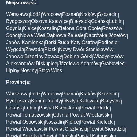
Miejscowość:
Warszawa
Łódź
Wrocław
Poznań
Kraków
Szczecin
|
|
|
|
|
|
Bydgoszcz
Olsztyn
Katowice
Białystok
Gdańsk
Lublin
|
|
|
|
|
|
Gdynia
Kielce
Koszalin
Zielona Góra
Opole
Rzeszów
|
|
|
|
|
|
Sopot
Nowa Wieś
Dąbrowa
Zalesie
Dąbrówka
Józefów
|
|
|
|
|
|
Janów
Kamionka
Borki
Ruda
Kąty
Ostrów
Podlesie
|
|
|
|
|
|
|
Wygoda
Zawada
Piaski
Nowy Dwór
Stanisławów
|
|
|
|
|
Janowo
Brzeziny
Zawady
Dębina
Górki
Władysławów
|
|
|
|
|
|
Aleksandrów
Biskupice
Józefowo
Adamów
Grabówiec
|
|
|
|
|
Lipiny
Nowiny
Stara Wieś
|
|
Prowincja:
Warszawa
Lodz
Wrocław
Poznań
Kraków
Szczecin
|
|
|
|
|
|
Bydgoszcz
Konin County
Olsztyn
Katowice
Białystok
|
|
|
|
|
Gdańsk
Lublin
Powiat Białostocki
Powiat Płocki
|
|
|
|
Powiat Tomaszowski
Gdynia
Powiat Włocławski
|
|
|
Powiat Ostrowski
Koszalin
Kielce
Powiat Kielecki
|
|
|
|
Powiat Wrocławski
Powiat Olsztyński
Powiat Sieradzki
|
|
|
Powiat Sokólski
Powiat Płoński
Powiat Kutnowski
|
|
|