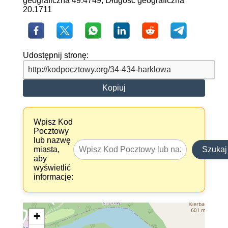
geograficzna 49.4749, Długość geograficzna
20.1711
Udostępnij stronę:
Kopiuj
Wpisz Kod
Pocztowy
lub nazwę
miasta,
Szukaj
aby
wyświetlić
informacje:
+