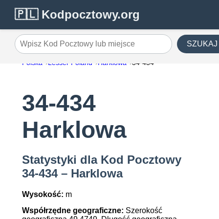
🇵🇱 Kodpocztowy.org
SZUKAJ
Wpisz Kod Pocztowy lub miejsce
Polska
Lesser Poland
Harklowa
34-434
34-434
Harklowa
Statystyki dla Kod Pocztowy
34-434 – Harklowa
Wysokość:
m
Współrzędne geograficzne:
Szerokość