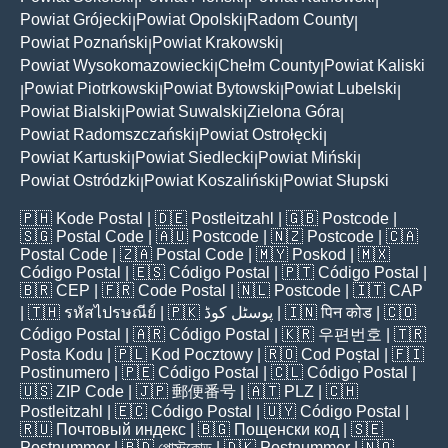
Powiat Grójecki
Powiat Opolski
Radom County
|
|
|
Powiat Poznański
Powiat Krakowski
|
|
Powiat Wysokomazowiecki
Chełm County
Powiat Kaliski
|
|
Powiat Piotrkowski
Powiat Bytowski
Powiat Lubelski
|
|
|
|
Powiat Bialski
Powiat Suwalski
Zielona Góra
|
|
|
Powiat Radomszczański
Powiat Ostrołęcki
|
|
Powiat Kartuski
Powiat Siedlecki
Powiat Miński
|
|
|
Powiat Ostródzki
Powiat Koszaliński
Powiat Słupski
|
|
🇵🇭
Kode Postal
| 🇩🇪
Postleitzahl
| 🇬🇧
Postcode
|
🇸🇬
Postal Code
| 🇦🇺
Postcode
| 🇳🇿
Postcode
| 🇨🇦
Postal Code
| 🇿🇦
Postal Code
| 🇲🇾
Poskod
| 🇲🇽
Código Postal
| 🇪🇸
Código Postal
| 🇵🇹
Código Postal
|
🇧🇷
CEP
| 🇫🇷
Code Postal
| 🇳🇱
Postcode
| 🇮🇹
CAP
| 🇹🇭
รหัสไปรษณีย์
| 🇵🇰
پوسٹل کوڈ
| 🇮🇳
पिन कोड
| 🇨🇴
Código Postal
| 🇦🇷
Código Postal
| 🇰🇷
우편번호
| 🇹🇷
Posta Kodu
| 🇵🇱
Kod Pocztowy
| 🇷🇴
Cod Poștal
| 🇫🇮
Postinumero
| 🇵🇪
Código Postal
| 🇨🇱
Código Postal
|
🇺🇸
ZIP Code
| 🇯🇵
郵便番号
| 🇦🇹
PLZ
| 🇨🇭
Postleitzahl
| 🇪🇨
Código Postal
| 🇺🇾
Código Postal
|
🇷🇺
Почтовый индекс
| 🇧🇬
Пощенски код
| 🇸🇪
Postnummer
| 🇧🇩
পোস্টকোড
| 🇩🇰
Postnummer
| 🇳🇴