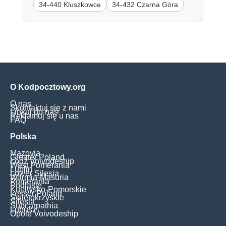
34-440 Kluszkowce
34-432 Czarna Góra
O Kodpocztowy.org
O nas
Skontaktuj się z nami
Linkuj do nas
Reklamuj się u nas
FAQ
Polska
Mazovia
Greater Poland
Łódź Voivodeship
West Pomerania
Lublin
Lower Silesia
Warmia-Masuria
Pomerania
Podlasie
Kujawsko-Pomorskie
Lesser Poland
Świętokrzyskie
Silesia
Subcarpathia
Lubusz
Opole Voivodeship