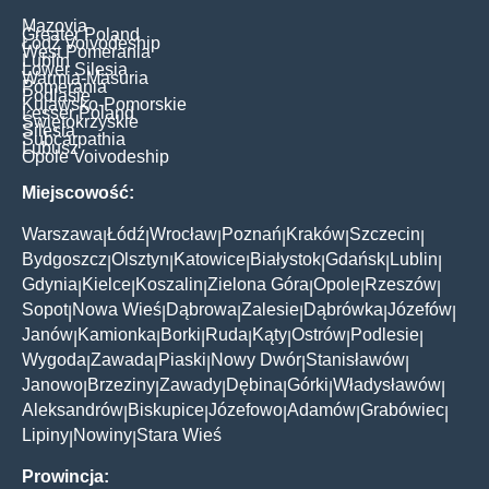
Mazovia
Greater Poland
Łódź Voivodeship
West Pomerania
Lublin
Lower Silesia
Warmia-Masuria
Pomerania
Podlasie
Kujawsko-Pomorskie
Lesser Poland
Świętokrzyskie
Silesia
Subcarpathia
Lubusz
Opole Voivodeship
Miejscowość:
Warszawa
Łódź
Wrocław
Poznań
Kraków
Szczecin
|
|
|
|
|
|
Bydgoszcz
Olsztyn
Katowice
Białystok
Gdańsk
Lublin
|
|
|
|
|
|
Gdynia
Kielce
Koszalin
Zielona Góra
Opole
Rzeszów
|
|
|
|
|
|
Sopot
Nowa Wieś
Dąbrowa
Zalesie
Dąbrówka
Józefów
|
|
|
|
|
|
Janów
Kamionka
Borki
Ruda
Kąty
Ostrów
Podlesie
|
|
|
|
|
|
|
Wygoda
Zawada
Piaski
Nowy Dwór
Stanisławów
|
|
|
|
|
Janowo
Brzeziny
Zawady
Dębina
Górki
Władysławów
|
|
|
|
|
|
Aleksandrów
Biskupice
Józefowo
Adamów
Grabówiec
|
|
|
|
|
Lipiny
Nowiny
Stara Wieś
|
|
Prowincja: