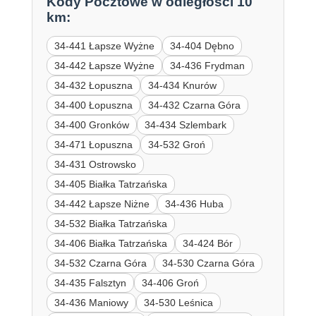
Kody Pocztowe w odległości 10
km:
34-441 Łapsze Wyżne
34-404 Dębno
34-442 Łapsze Wyżne
34-436 Frydman
34-432 Łopuszna
34-434 Knurów
34-400 Łopuszna
34-432 Czarna Góra
34-400 Gronków
34-434 Szlembark
34-471 Łopuszna
34-532 Groń
34-431 Ostrowsko
34-405 Białka Tatrzańska
34-442 Łapsze Niżne
34-436 Huba
34-532 Białka Tatrzańska
34-406 Białka Tatrzańska
34-424 Bór
34-532 Czarna Góra
34-530 Czarna Góra
34-435 Falsztyn
34-406 Groń
34-436 Maniowy
34-530 Leśnica