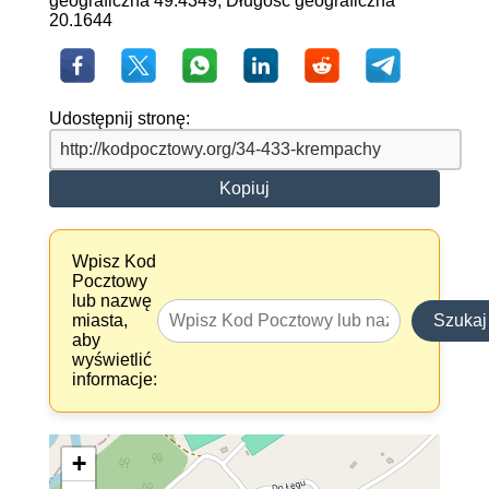
geograficzna 49.4349, Długość geograficzna
20.1644
Udostępnij stronę:
Kopiuj
Wpisz Kod
Pocztowy
lub nazwę
miasta,
Szukaj
aby
wyświetlić
informacje:
+