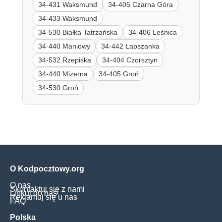
34-431 Waksmund
34-405 Czarna Góra
34-433 Waksmund
34-530 Białka Tatrzańska
34-406 Leśnica
34-440 Maniowy
34-442 Łapszanka
34-532 Rzepiska
34-404 Czorsztyn
34-440 Mizerna
34-405 Groń
34-530 Groń
O Kodpocztowy.org
O nas
Skontaktuj się z nami
Linkuj do nas
Reklamuj się u nas
FAQ
Polska