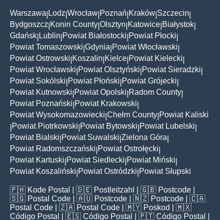
Warszawa
Lodz
Wrocław
Poznań
Kraków
Szczecin
|
|
|
|
|
|
Bydgoszcz
Konin County
Olsztyn
Katowice
Białystok
|
|
|
|
|
Gdańsk
Lublin
Powiat Białostocki
Powiat Płocki
|
|
|
|
Powiat Tomaszowski
Gdynia
Powiat Włocławski
|
|
|
Powiat Ostrowski
Koszalin
Kielce
Powiat Kielecki
|
|
|
|
Powiat Wrocławski
Powiat Olsztyński
Powiat Sieradzki
|
|
|
Powiat Sokólski
Powiat Płoński
Powiat Grójecki
|
|
|
Powiat Kutnowski
Powiat Opolski
Radom County
|
|
|
Powiat Poznański
Powiat Krakowski
|
|
Powiat Wysokomazowiecki
Chełm County
Powiat Kaliski
|
|
Powiat Piotrkowski
Powiat Bytowski
Powiat Lubelski
|
|
|
|
Powiat Bialski
Powiat Suwalski
Zielona Góra
|
|
|
Powiat Radomszczański
Powiat Ostrołęcki
|
|
Powiat Kartuski
Powiat Siedlecki
Powiat Miński
|
|
|
Powiat Koszaliński
Powiat Ostródzki
Powiat Słupski
|
|
🇵🇭
Kode Postal
| 🇩🇪
Postleitzahl
| 🇬🇧
Postcode
|
🇸🇬
Postal Code
| 🇦🇺
Postcode
| 🇳🇿
Postcode
| 🇨🇦
Postal Code
| 🇿🇦
Postal Code
| 🇲🇾
Poskod
| 🇲🇽
Código Postal
| 🇪🇸
Código Postal
| 🇵🇹
Código Postal
|