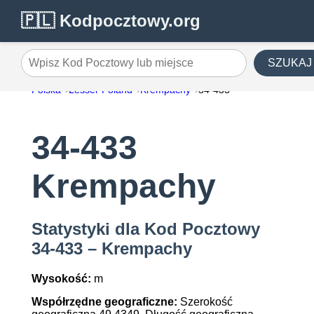
🇵🇱 Kodpocztowy.org
SZUKAJ
Wpisz Kod Pocztowy lub miejsce
Polska
Lesser Poland
Krempachy
34-433
34-433
Krempachy
Statystyki dla Kod Pocztowy
34-433 – Krempachy
Wysokość:
m
Współrzędne geograficzne:
Szerokość