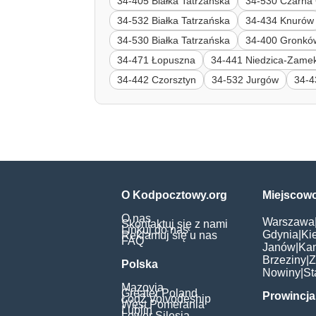
34-405 Białka Tatrzańska
34-530 Czarna
34-532 Białka Tatrzańska
34-434 Knurów
34-530 Białka Tatrzańska
34-400 Gronkó
34-471 Łopuszna
34-441 Niedzica-Zame
34-442 Czorsztyn
34-532 Jurgów
34-4
O Kodpocztowy.org
Miejscow
O nas
Warszawa
Skontaktuj się z nami
Linkuj do nas
Gdynia
|
Ki
Reklamuj się u nas
FAQ
Janów
|
Ka
Brzeziny
|
Z
Polska
Nowiny
|
St
Mazovia
Greater Poland
Prowincja
Łódź Voivodeship
West Pomerania
Lublin
Lower Silesia