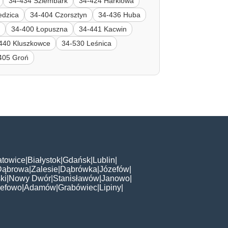
34-434 Szlembark
34-424 Harklowa
edzica
34-404 Czorsztyn
34-436 Huba
y
34-400 Łopuszna
34-441 Kacwin
440 Kluszkowce
34-530 Leśnica
405 Groń
atowice
|
Białystok
|
Gdańsk
|
Lublin
|
Dąbrowa
|
Zalesie
|
Dąbrówka
|
Józefów
|
ki
|
Nowy Dwór
|
Stanisławów
|
Janowo
|
zefowo
|
Adamów
|
Grabówiec
|
Lipiny
|