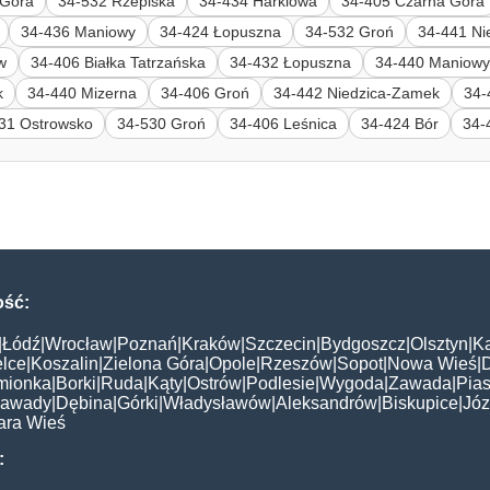
 Góra
34-532 Rzepiska
34-434 Harklowa
34-405 Czarna Góra
34-436 Maniowy
34-424 Łopuszna
34-532 Groń
34-441 Ni
w
34-406 Białka Tatrzańska
34-432 Łopuszna
34-440 Maniow
k
34-440 Mizerna
34-406 Groń
34-442 Niedzica-Zamek
34-
31 Ostrowsko
34-530 Groń
34-406 Leśnica
34-424 Bór
34-
ość:
|
Łódź
|
Wrocław
|
Poznań
|
Kraków
|
Szczecin
|
Bydgoszcz
|
Olsztyn
|
K
elce
|
Koszalin
|
Zielona Góra
|
Opole
|
Rzeszów
|
Sopot
|
Nowa Wieś
|
mionka
|
Borki
|
Ruda
|
Kąty
|
Ostrów
|
Podlesie
|
Wygoda
|
Zawada
|
Pias
awady
|
Dębina
|
Górki
|
Władysławów
|
Aleksandrów
|
Biskupice
|
Jó
ara Wieś
: