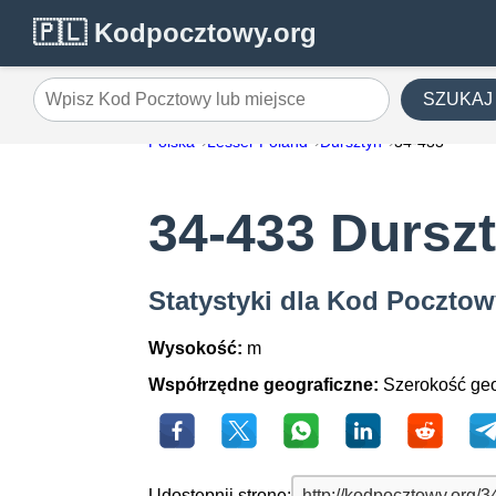
🇵🇱 Kodpocztowy.org
SZUKAJ
Wpisz Kod Pocztowy lub miejsce
Polska
Lesser Poland
Dursztyn
34-433
34-433 Dursz
Statystyki dla Kod Pocztow
Wysokość:
m
Współrzędne geograficzne:
Szerokość geo
Udostępnij stronę: