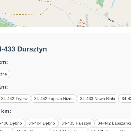
4-433 Dursztyn
km:
yżne
km:
34-442 Trybsz
34-442 Łapsze Niżne
34-433 Nowa Biała
34-4
 km:
-400 Dębno
34-404 Dębno
34-435 Falsztyn
34-442 Łapszank