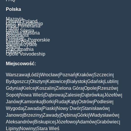
Polska
Mazovia
Greater Poland
Łódź Voivodeship
West Pomerania
Lublin
Lower Silesia
Warmia-Masuria
Pomerania
Podlasie
Kujawsko-Pomorskie
Lesser Poland
Świętokrzyskie
Silesia
Subcarpathia
Lubusz
Opole Voivodeship
Miejscowość:
Warszawa
Łódź
Wrocław
Poznań
Kraków
Szczecin
|
|
|
|
|
|
Bydgoszcz
Olsztyn
Katowice
Białystok
Gdańsk
Lublin
|
|
|
|
|
|
Gdynia
Kielce
Koszalin
Zielona Góra
Opole
Rzeszów
|
|
|
|
|
|
Sopot
Nowa Wieś
Dąbrowa
Zalesie
Dąbrówka
Józefów
|
|
|
|
|
|
Janów
Kamionka
Borki
Ruda
Kąty
Ostrów
Podlesie
|
|
|
|
|
|
|
Wygoda
Zawada
Piaski
Nowy Dwór
Stanisławów
|
|
|
|
|
Janowo
Brzeziny
Zawady
Dębina
Górki
Władysławów
|
|
|
|
|
|
Aleksandrów
Biskupice
Józefowo
Adamów
Grabówiec
|
|
|
|
|
Lipiny
Nowiny
Stara Wieś
|
|