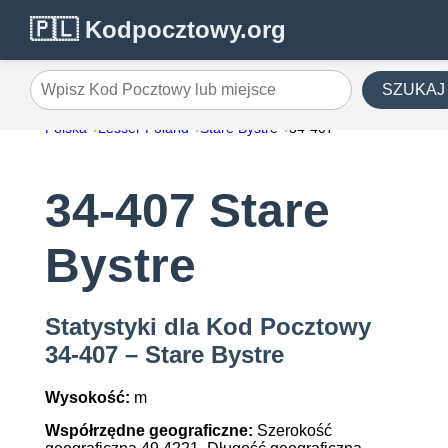
🇵🇱 Kodpocztowy.org
SZUKAJ
Wpisz Kod Pocztowy lub miejsce
Polska
Lesser Poland
Stare Bystre
34-407
34-407 Stare
Bystre
Statystyki dla Kod Pocztowy
34-407 – Stare Bystre
Wysokość:
m
Współrzędne geograficzne:
Szerokość