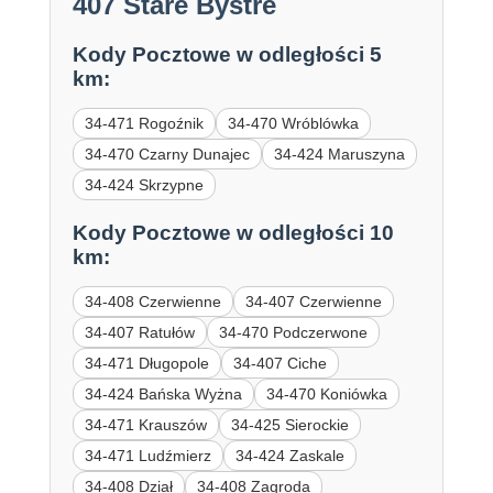
407 Stare Bystre
Kody Pocztowe w odległości 5
km:
34-471 Rogoźnik
34-470 Wróblówka
34-470 Czarny Dunajec
34-424 Maruszyna
34-424 Skrzypne
Kody Pocztowe w odległości 10
km:
34-408 Czerwienne
34-407 Czerwienne
34-407 Ratułów
34-470 Podczerwone
34-471 Długopole
34-407 Ciche
34-424 Bańska Wyżna
34-470 Koniówka
34-471 Krauszów
34-425 Sierockie
34-471 Ludźmierz
34-424 Zaskale
34-408 Dział
34-408 Zagroda