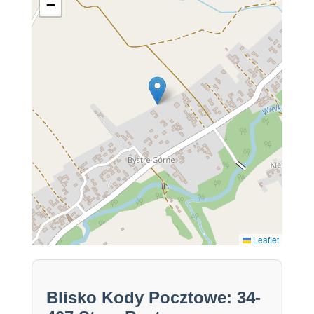
−
Leaflet
Blisko Kody Pocztowe: 34-