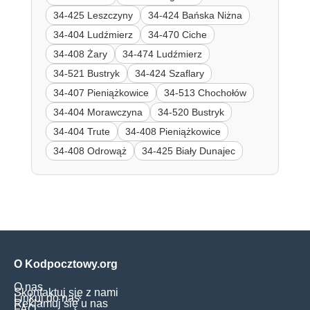
34-425 Leszczyny
34-424 Bańska Niżna
34-404 Ludźmierz
34-470 Ciche
34-408 Żary
34-474 Ludźmierz
34-521 Bustryk
34-424 Szaflary
34-407 Pieniążkowice
34-513 Chochołów
34-404 Morawczyna
34-520 Bustryk
34-404 Trute
34-408 Pieniążkowice
34-408 Odrowąż
34-425 Biały Dunajec
O Kodpocztowy.org
O nas
Skontaktuj się z nami
Linkuj do nas
Reklamuj się u nas
FAQ