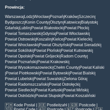
Prowincja:
Warszawa
Lodz
Wrocław
Poznań
Kraków
Szczecin
|
|
|
|
|
|
Bydgoszcz
Konin County
Olsztyn
Katowice
Białystok
|
|
|
|
|
Gdańsk
Lublin
Powiat Białostocki
Powiat Płocki
|
|
|
|
Powiat Tomaszowski
Gdynia
Powiat Włocławski
|
|
|
Powiat Ostrowski
Koszalin
Kielce
Powiat Kielecki
|
|
|
|
Powiat Wrocławski
Powiat Olsztyński
Powiat Sieradzki
|
|
|
Powiat Sokólski
Powiat Płoński
Powiat Kutnowski
|
|
|
Powiat Opolski
Powiat Grójecki
Radom County
|
|
|
Powiat Poznański
Powiat Krakowski
|
|
Powiat Wysokomazowiecki
Chełm County
Powiat Kaliski
|
|
Powiat Piotrkowski
Powiat Bytowski
Powiat Bialski
|
|
|
|
Powiat Lubelski
Powiat Suwalski
Zielona Góra
|
|
|
Powiat Radomszczański
Powiat Ostrołęcki
|
|
Powiat Siedlecki
Powiat Kartuski
Powiat Miński
|
|
|
Powiat Ostródzki
Powiat Słupski
Powiat Koszaliński
|
|
🇵🇭
Kode Postal
| 🇩🇪
Postleitzahl
| 🇬🇧
Postcode
|
🇸🇬
Postal Code
| 🇦🇺
Postcode
| 🇳🇿
Postcode
| 🇨🇦