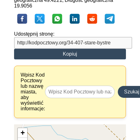
geograficzna 49.4221, Długość geograficzna
19.9056
Udostępnij stronę:
Kopiuj
Wpisz Kod
Pocztowy
lub nazwę
miasta,
Szukaj
aby
wyświetlić
informacje:
+