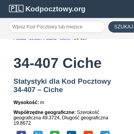
🇵🇱 Kodpocztowy.org
SZUKAJ
Wpisz Kod Pocztowy lub miejsce
Polska
Lesser Poland
Ciche
34-407
34-407 Ciche
Statystyki dla Kod Pocztowy
34-407 – Ciche
Wysokość:
m
Współrzędne geograficzne:
Szerokość
geograficzna 49.3724, Długość geograficzna
19.8672