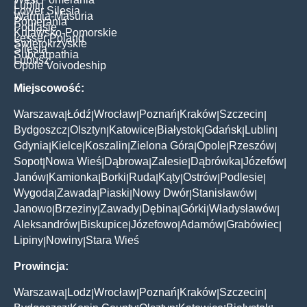
Lublin
Lower Silesia
Warmia-Masuria
Pomerania
Podlasie
Kujawsko-Pomorskie
Lesser Poland
Świętokrzyskie
Silesia
Subcarpathia
Lubusz
Opole Voivodeship
Miejscowość:
Warszawa
Łódź
Wrocław
Poznań
Kraków
Szczecin
|
|
|
|
|
|
Bydgoszcz
Olsztyn
Katowice
Białystok
Gdańsk
Lublin
|
|
|
|
|
|
Gdynia
Kielce
Koszalin
Zielona Góra
Opole
Rzeszów
|
|
|
|
|
|
Sopot
Nowa Wieś
Dąbrowa
Zalesie
Dąbrówka
Józefów
|
|
|
|
|
|
Janów
Kamionka
Borki
Ruda
Kąty
Ostrów
Podlesie
|
|
|
|
|
|
|
Wygoda
Zawada
Piaski
Nowy Dwór
Stanisławów
|
|
|
|
|
Janowo
Brzeziny
Zawady
Dębina
Górki
Władysławów
|
|
|
|
|
|
Aleksandrów
Biskupice
Józefowo
Adamów
Grabówiec
|
|
|
|
|
Lipiny
Nowiny
Stara Wieś
|
|
Prowincja:
Warszawa
Lodz
Wrocław
Poznań
Kraków
Szczecin
|
|
|
|
|
|