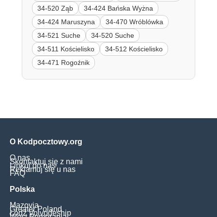
34-520 Ząb
34-424 Bańska Wyżna
34-424 Maruszyna
34-470 Wróblówka
34-521 Suche
34-520 Suche
34-511 Kościelisko
34-512 Kościelisko
34-471 Rogoźnik
O Kodpocztowy.org
O nas
Skontaktuj się z nami
Linkuj do nas
Reklamuj się u nas
FAQ
Polska
Mazovia
Greater Poland
Łódź Voivodeship
West Pomerania