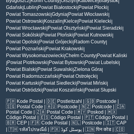
Bydgoszcz
Konin County
Olsztyn
Katowice
Białystok
|
|
|
|
|
Gdańsk
Lublin
Powiat Białostocki
Powiat Płocki
|
|
|
|
Powiat Tomaszowski
Gdynia
Powiat Włocławski
|
|
|
Powiat Ostrowski
Koszalin
Kielce
Powiat Kielecki
|
|
|
|
Powiat Wrocławski
Powiat Olsztyński
Powiat Sieradzki
|
|
|
Powiat Sokólski
Powiat Płoński
Powiat Kutnowski
|
|
|
Powiat Opolski
Powiat Grójecki
Radom County
|
|
|
Powiat Poznański
Powiat Krakowski
|
|
Powiat Wysokomazowiecki
Chełm County
Powiat Kaliski
|
|
Powiat Piotrkowski
Powiat Bytowski
Powiat Lubelski
|
|
|
|
Powiat Bialski
Powiat Suwalski
Zielona Góra
|
|
|
Powiat Radomszczański
Powiat Ostrołęcki
|
|
Powiat Kartuski
Powiat Siedlecki
Powiat Miński
|
|
|
Powiat Ostródzki
Powiat Koszaliński
Powiat Słupski
|
|
🇵🇭
Kode Postal
| 🇩🇪
Postleitzahl
| 🇬🇧
Postcode
|
🇸🇬
Postal Code
| 🇦🇺
Postcode
| 🇳🇿
Postcode
| 🇨🇦
Postal Code
| 🇿🇦
Postal Code
| 🇲🇾
Poskod
| 🇲🇽
Código Postal
| 🇪🇸
Código Postal
| 🇵🇹
Código Postal
|
🇧🇷
CEP
| 🇫🇷
Code Postal
| 🇳🇱
Postcode
| 🇮🇹
CAP
| 🇹🇭
รหัสไปรษณีย์
| 🇵🇰
پوسٹل کوڈ
| 🇮🇳
पिन कोड
| 🇨🇴