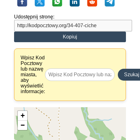
Udostępnij stronę:
Kopiuj
Wpisz Kod
Pocztowy
lub nazwę
miasta,
Szukaj
aby
wyświetlić
informacje:
+
−