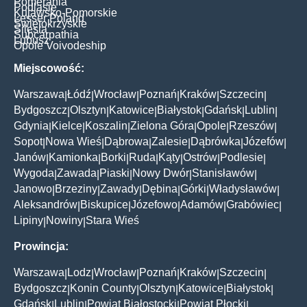
Pomerania
Podlasie
Kujawsko-Pomorskie
Lesser Poland
Świętokrzyskie
Silesia
Subcarpathia
Lubusz
Opole Voivodeship
Miejscowość:
Warszawa
Łódź
Wrocław
Poznań
Kraków
Szczecin
|
|
|
|
|
|
Bydgoszcz
Olsztyn
Katowice
Białystok
Gdańsk
Lublin
|
|
|
|
|
|
Gdynia
Kielce
Koszalin
Zielona Góra
Opole
Rzeszów
|
|
|
|
|
|
Sopot
Nowa Wieś
Dąbrowa
Zalesie
Dąbrówka
Józefów
|
|
|
|
|
|
Janów
Kamionka
Borki
Ruda
Kąty
Ostrów
Podlesie
|
|
|
|
|
|
|
Wygoda
Zawada
Piaski
Nowy Dwór
Stanisławów
|
|
|
|
|
Janowo
Brzeziny
Zawady
Dębina
Górki
Władysławów
|
|
|
|
|
|
Aleksandrów
Biskupice
Józefowo
Adamów
Grabówiec
|
|
|
|
|
Lipiny
Nowiny
Stara Wieś
|
|
Prowincja:
Warszawa
Lodz
Wrocław
Poznań
Kraków
Szczecin
|
|
|
|
|
|
Bydgoszcz
Konin County
Olsztyn
Katowice
Białystok
|
|
|
|
|
Gdańsk
Lublin
Powiat Białostocki
Powiat Płocki
|
|
|
|