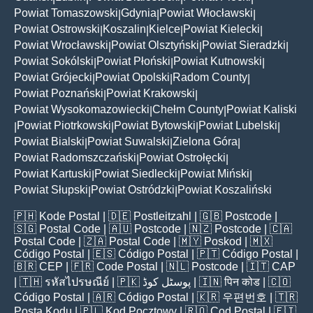
Powiat Tomaszowski
Gdynia
Powiat Włocławski
|
|
|
Powiat Ostrowski
Koszalin
Kielce
Powiat Kielecki
|
|
|
|
Powiat Wrocławski
Powiat Olsztyński
Powiat Sieradzki
|
|
|
Powiat Sokólski
Powiat Płoński
Powiat Kutnowski
|
|
|
Powiat Grójecki
Powiat Opolski
Radom County
|
|
|
Powiat Poznański
Powiat Krakowski
|
|
Powiat Wysokomazowiecki
Chełm County
Powiat Kaliski
|
|
Powiat Piotrkowski
Powiat Bytowski
Powiat Lubelski
|
|
|
|
Powiat Bialski
Powiat Suwalski
Zielona Góra
|
|
|
Powiat Radomszczański
Powiat Ostrołęcki
|
|
Powiat Kartuski
Powiat Siedlecki
Powiat Miński
|
|
|
Powiat Słupski
Powiat Ostródzki
Powiat Koszaliński
|
|
🇵🇭
Kode Postal
| 🇩🇪
Postleitzahl
| 🇬🇧
Postcode
|
🇸🇬
Postal Code
| 🇦🇺
Postcode
| 🇳🇿
Postcode
| 🇨🇦
Postal Code
| 🇿🇦
Postal Code
| 🇲🇾
Poskod
| 🇲🇽
Código Postal
| 🇪🇸
Código Postal
| 🇵🇹
Código Postal
|
🇧🇷
CEP
| 🇫🇷
Code Postal
| 🇳🇱
Postcode
| 🇮🇹
CAP
| 🇹🇭
รหัสไปรษณีย์
| 🇵🇰
پوسٹل کوڈ
| 🇮🇳
पिन कोड
| 🇨🇴
Código Postal
| 🇦🇷
Código Postal
| 🇰🇷
우편번호
| 🇹🇷
Posta Kodu
| 🇵🇱
Kod Pocztowy
| 🇷🇴
Cod Poștal
| 🇫🇮