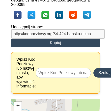
geograficzna 49.4071, Długość geograficzna
20.0099
Udostępnij stronę:
Kopiuj
Wpisz Kod
Pocztowy
lub nazwę
miasta,
Szukaj
aby
wyświetlić
informacje:
+