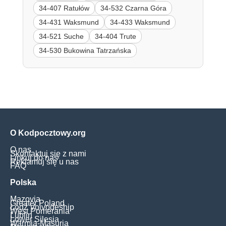
34-407 Ratułów
34-532 Czarna Góra
34-431 Waksmund
34-433 Waksmund
34-521 Suche
34-404 Trute
34-530 Bukowina Tatrzańska
O Kodpocztowy.org
O nas
Skontaktuj się z nami
Linkuj do nas
Reklamuj się u nas
FAQ
Polska
Mazovia
Greater Poland
Łódź Voivodeship
West Pomerania
Lublin
Lower Silesia
Warmia-Masuria