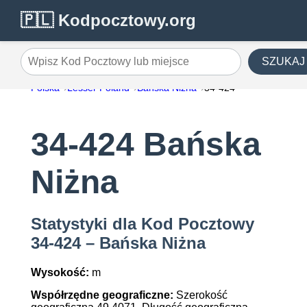
🇵🇱 Kodpocztowy.org
SZUKAJ
Wpisz Kod Pocztowy lub miejsce
Polska
Lesser Poland
Bańska Niżna
34-424
34-424 Bańska
Niżna
Statystyki dla Kod Pocztowy
34-424 – Bańska Niżna
Wysokość:
m
Współrzędne geograficzne:
Szerokość