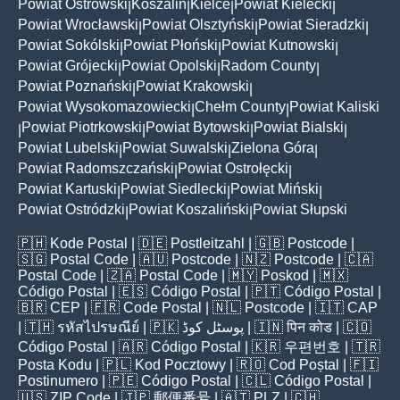
Powiat Ostrowski
Koszalin
Kielce
Powiat Kielecki
|
|
|
|
Powiat Wrocławski
Powiat Olsztyński
Powiat Sieradzki
|
|
|
Powiat Sokólski
Powiat Płoński
Powiat Kutnowski
|
|
|
Powiat Grójecki
Powiat Opolski
Radom County
|
|
|
Powiat Poznański
Powiat Krakowski
|
|
Powiat Wysokomazowiecki
Chełm County
Powiat Kaliski
|
|
Powiat Piotrkowski
Powiat Bytowski
Powiat Bialski
|
|
|
|
Powiat Lubelski
Powiat Suwalski
Zielona Góra
|
|
|
Powiat Radomszczański
Powiat Ostrołęcki
|
|
Powiat Kartuski
Powiat Siedlecki
Powiat Miński
|
|
|
Powiat Ostródzki
Powiat Koszaliński
Powiat Słupski
|
|
🇵🇭
Kode Postal
| 🇩🇪
Postleitzahl
| 🇬🇧
Postcode
|
🇸🇬
Postal Code
| 🇦🇺
Postcode
| 🇳🇿
Postcode
| 🇨🇦
Postal Code
| 🇿🇦
Postal Code
| 🇲🇾
Poskod
| 🇲🇽
Código Postal
| 🇪🇸
Código Postal
| 🇵🇹
Código Postal
|
🇧🇷
CEP
| 🇫🇷
Code Postal
| 🇳🇱
Postcode
| 🇮🇹
CAP
| 🇹🇭
รหัสไปรษณีย์
| 🇵🇰
پوسٹل کوڈ
| 🇮🇳
पिन कोड
| 🇨🇴
Código Postal
| 🇦🇷
Código Postal
| 🇰🇷
우편번호
| 🇹🇷
Posta Kodu
| 🇵🇱
Kod Pocztowy
| 🇷🇴
Cod Poștal
| 🇫🇮
Postinumero
| 🇵🇪
Código Postal
| 🇨🇱
Código Postal
|
🇺🇸
ZIP Code
| 🇯🇵
郵便番号
| 🇦🇹
PLZ
| 🇨🇭