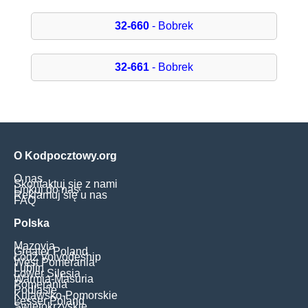
32-660
- Bobrek
32-661
- Bobrek
O Kodpocztowy.org
O nas
Skontaktuj się z nami
Linkuj do nas
Reklamuj się u nas
FAQ
Polska
Mazovia
Greater Poland
Łódź Voivodeship
West Pomerania
Lublin
Lower Silesia
Warmia-Masuria
Pomerania
Podlasie
Kujawsko-Pomorskie
Lesser Poland
Świętokrzyskie