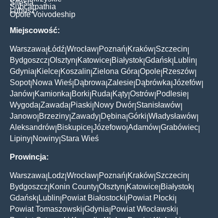
Silesia
Subcarpathia
Lubusz
Opole Voivodeship
Miejscowość:
Warszawa
Łódź
Wrocław
Poznań
Kraków
Szczecin
|
|
|
|
|
|
Bydgoszcz
Olsztyn
Katowice
Białystok
Gdańsk
Lublin
|
|
|
|
|
|
Gdynia
Kielce
Koszalin
Zielona Góra
Opole
Rzeszów
|
|
|
|
|
|
Sopot
Nowa Wieś
Dąbrowa
Zalesie
Dąbrówka
Józefów
|
|
|
|
|
|
Janów
Kamionka
Borki
Ruda
Kąty
Ostrów
Podlesie
|
|
|
|
|
|
|
Wygoda
Zawada
Piaski
Nowy Dwór
Stanisławów
|
|
|
|
|
Janowo
Brzeziny
Zawady
Dębina
Górki
Władysławów
|
|
|
|
|
|
Aleksandrów
Biskupice
Józefowo
Adamów
Grabówiec
|
|
|
|
|
Lipiny
Nowiny
Stara Wieś
|
|
Prowincja:
Warszawa
Lodz
Wrocław
Poznań
Kraków
Szczecin
|
|
|
|
|
|
Bydgoszcz
Konin County
Olsztyn
Katowice
Białystok
|
|
|
|
|
Gdańsk
Lublin
Powiat Białostocki
Powiat Płocki
|
|
|
|
Powiat Tomaszowski
Gdynia
Powiat Włocławski
|
|
|