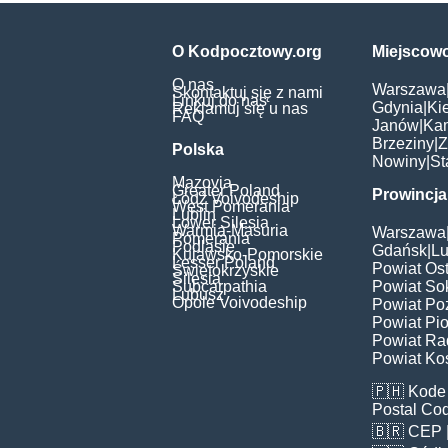
O Kodpocztowy.org
Miejscow
O nas
Warszawa
Skontaktuj się z nami
Linkuj do nas
Gdynia
|
Ki
Reklamuj się u nas
FAQ
Janów
|
Ka
Brzeziny
|
Z
Polska
Nowiny
|
St
Mazovia
Greater Poland
Prowincja
Łódź Voivodeship
West Pomerania
Lublin
Lower Silesia
Warmia-Masuria
Warszawa
Pomerania
Podlasie
Gdańsk
|
Lu
Kujawsko-Pomorskie
Lesser Poland
Powiat Os
Świętokrzyskie
Silesia
Subcarpathia
Powiat Sok
Lubusz
Opole Voivodeship
Powiat Po
Powiat Pio
Powiat Ra
Powiat Kos
🇵🇭
Kode 
Postal Co
🇧🇷
CEP