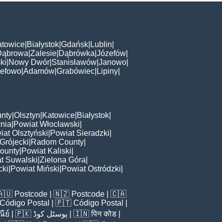
atowice
|
Białystok
|
Gdańsk
|
Lublin
|
Dąbrowa
|
Zalesie
|
Dąbrówka
|
Józefów
|
ki
|
Nowy Dwór
|
Stanisławów
|
Janowo
|
zefowo
|
Adamów
|
Grabówiec
|
Lipiny
|
nty
|
Olsztyn
|
Katowice
|
Białystok
|
nia
|
Powiat Włocławski
|
iat Olsztyński
|
Powiat Sieradzki
|
Grójecki
|
Radom County
|
ounty
|
Powiat Kaliski
|
t Suwalski
|
Zielona Góra
|
cki
|
Powiat Miński
|
Powiat Ostródzki
|
🇦🇺
Postcode
| 🇳🇿
Postcode
| 🇨🇦
Código Postal
| 🇵🇹
Código Postal
|
ีย์
| 🇵🇰
پوسٹل کوڈ
| 🇮🇳
पिन कोड
|