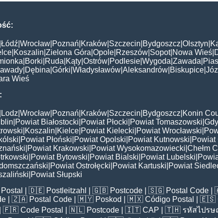
ość:
|
Łódź
|
Wrocław
|
Poznań
|
Kraków
|
Szczecin
|
Bydgoszcz
|
Olsztyn
|
K
elce
|
Koszalin
|
Zielona Góra
|
Opole
|
Rzeszów
|
Sopot
|
Nowa Wieś
|
mionka
|
Borki
|
Ruda
|
Kąty
|
Ostrów
|
Podlesie
|
Wygoda
|
Zawada
|
Pias
awady
|
Dębina
|
Górki
|
Władysławów
|
Aleksandrów
|
Biskupice
|
Jó
ara Wieś
:
|
Lodz
|
Wrocław
|
Poznań
|
Kraków
|
Szczecin
|
Bydgoszcz
|
Konin Cou
blin
|
Powiat Białostocki
|
Powiat Płocki
|
Powiat Tomaszowski
|
Gdy
trowski
|
Koszalin
|
Kielce
|
Powiat Kielecki
|
Powiat Wrocławski
|
Pow
ólski
|
Powiat Płoński
|
Powiat Opolski
|
Powiat Kutnowski
|
Powiat 
znański
|
Powiat Krakowski
|
Powiat Wysokomazowiecki
|
Chełm C
trkowski
|
Powiat Bytowski
|
Powiat Bialski
|
Powiat Lubelski
|
Powia
domszczański
|
Powiat Ostrołęcki
|
Powiat Kartuski
|
Powiat Siedle
zaliński
|
Powiat Słupski
Postal
| 🇩🇪
Postleitzahl
| 🇬🇧
Postcode
| 🇸🇬
Postal Code
| 
de
| 🇿🇦
Postal Code
| 🇲🇾
Poskod
| 🇲🇽
Código Postal
| 🇪🇸
| 🇫🇷
Code Postal
| 🇳🇱
Postcode
| 🇮🇹
CAP
| 🇹🇭
รหัสไปรษณ