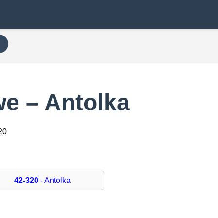
e – Antolka
20
42-320
- Antolka