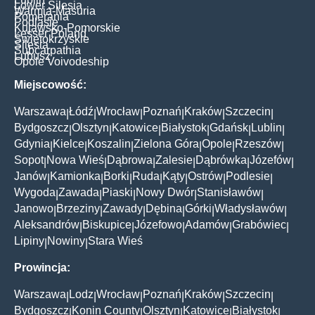
Lower Silesia
Warmia-Masuria
Pomerania
Podlasie
Kujawsko-Pomorskie
Lesser Poland
Świętokrzyskie
Silesia
Subcarpathia
Lubusz
Opole Voivodeship
Miejscowość:
Warszawa
Łódź
Wrocław
Poznań
Kraków
Szczecin
|
|
|
|
|
|
Bydgoszcz
Olsztyn
Katowice
Białystok
Gdańsk
Lublin
|
|
|
|
|
|
Gdynia
Kielce
Koszalin
Zielona Góra
Opole
Rzeszów
|
|
|
|
|
|
Sopot
Nowa Wieś
Dąbrowa
Zalesie
Dąbrówka
Józefów
|
|
|
|
|
|
Janów
Kamionka
Borki
Ruda
Kąty
Ostrów
Podlesie
|
|
|
|
|
|
|
Wygoda
Zawada
Piaski
Nowy Dwór
Stanisławów
|
|
|
|
|
Janowo
Brzeziny
Zawady
Dębina
Górki
Władysławów
|
|
|
|
|
|
Aleksandrów
Biskupice
Józefowo
Adamów
Grabówiec
|
|
|
|
|
Lipiny
Nowiny
Stara Wieś
|
|
Prowincja:
Warszawa
Lodz
Wrocław
Poznań
Kraków
Szczecin
|
|
|
|
|
|
Bydgoszcz
Konin County
Olsztyn
Katowice
Białystok
|
|
|
|
|