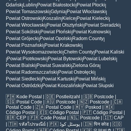
Gdańsk
Lublin
Powiat Białostocki
Powiat Płocki
|
|
|
|
Powiat Tomaszowski
Gdynia
Powiat Włocławski
|
|
|
Powiat Ostrowski
Koszalin
Kielce
Powiat Kielecki
|
|
|
|
Powiat Wrocławski
Powiat Olsztyński
Powiat Sieradzki
|
|
|
Powiat Sokólski
Powiat Płoński
Powiat Kutnowski
|
|
|
Powiat Grójecki
Powiat Opolski
Radom County
|
|
|
Powiat Poznański
Powiat Krakowski
|
|
Powiat Wysokomazowiecki
Chełm County
Powiat Kaliski
|
|
Powiat Piotrkowski
Powiat Bytowski
Powiat Lubelski
|
|
|
|
Powiat Bialski
Powiat Suwalski
Zielona Góra
|
|
|
Powiat Radomszczański
Powiat Ostrołęcki
|
|
Powiat Siedlecki
Powiat Kartuski
Powiat Miński
|
|
|
Powiat Ostródzki
Powiat Koszaliński
Powiat Słupski
|
|
🇵🇭
Kode Postal
| 🇩🇪
Postleitzahl
| 🇬🇧
Postcode
|
🇸🇬
Postal Code
| 🇦🇺
Postcode
| 🇳🇿
Postcode
| 🇨🇦
Postal Code
| 🇿🇦
Postal Code
| 🇲🇾
Poskod
| 🇲🇽
Código Postal
| 🇪🇸
Código Postal
| 🇵🇹
Código Postal
|
🇧🇷
CEP
| 🇫🇷
Code Postal
| 🇳🇱
Postcode
| 🇮🇹
CAP
| 🇹🇭
รหัสไปรษณีย์
| 🇵🇰
پوسٹل کوڈ
| 🇮🇳
पिन कोड
| 🇨🇴
Código Postal
| 🇦🇷
Código Postal
| 🇰🇷
우편번호
| 🇹🇷