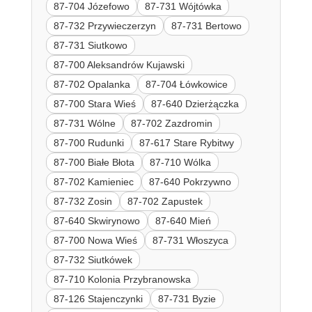
87-704 Józefowo
87-731 Wójtówka
87-732 Przywieczerzyn
87-731 Bertowo
87-731 Siutkowo
87-700 Aleksandrów Kujawski
87-702 Opalanka
87-704 Łówkowice
87-700 Stara Wieś
87-640 Dzierżączka
87-731 Wólne
87-702 Zazdromin
87-700 Rudunki
87-617 Stare Rybitwy
87-700 Białe Błota
87-710 Wólka
87-702 Kamieniec
87-640 Pokrzywno
87-732 Zosin
87-702 Zapustek
87-640 Skwirynowo
87-640 Mień
87-700 Nowa Wieś
87-731 Włoszyca
87-732 Siutkówek
87-710 Kolonia Przybranowska
87-126 Stajenczynki
87-731 Byzie