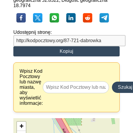
geograficzna 52.8322, Długość geograficzna
18.7974
Udostępnij stronę:
Kopiuj
Wpisz Kod
Pocztowy
lub nazwę
miasta,
Szukaj
aby
wyświetlić
informacje:
+