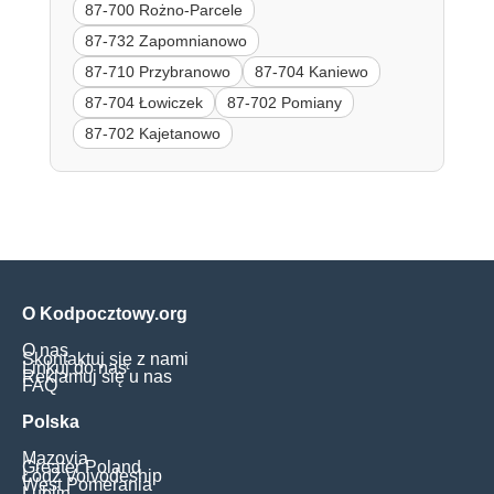
87-700 Rożno-Parcele
87-732 Zapomnianowo
87-710 Przybranowo
87-704 Kaniewo
87-704 Łowiczek
87-702 Pomiany
87-702 Kajetanowo
O Kodpocztowy.org
O nas
Skontaktuj się z nami
Linkuj do nas
Reklamuj się u nas
FAQ
Polska
Mazovia
Greater Poland
Łódź Voivodeship
West Pomerania
Lublin