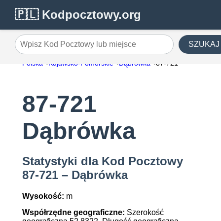
🇵🇱 Kodpocztowy.org
SZUKAJ
Wpisz Kod Pocztowy lub miejsce
Polska
Kujawsko-Pomorskie
Dąbrówka
87-721
87-721
Dąbrówka
Statystyki dla Kod Pocztowy
87-721 – Dąbrówka
Wysokość:
m
Współrzędne geograficzne:
Szerokość