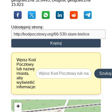
geograficzna 52.8493, Długość geograficzna
15.923
Udostępnij stronę:
Kopiuj
Wpisz Kod
Pocztowy
lub nazwę
miasta,
Szukaj
aby
wyświetlić
informacje:
+