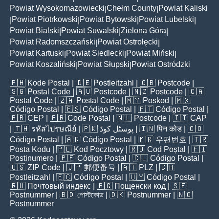
Powiat Wysokomazowiecki
Chełm County
Powiat Kaliski
|
|
Powiat Piotrkowski
Powiat Bytowski
Powiat Lubelski
|
|
|
|
Powiat Bialski
Powiat Suwalski
Zielona Góra
|
|
|
Powiat Radomszczański
Powiat Ostrołęcki
|
|
Powiat Kartuski
Powiat Siedlecki
Powiat Miński
|
|
|
Powiat Koszaliński
Powiat Słupski
Powiat Ostródzki
|
|
🇵🇭
Kode Postal
| 🇩🇪
Postleitzahl
| 🇬🇧
Postcode
|
🇸🇬
Postal Code
| 🇦🇺
Postcode
| 🇳🇿
Postcode
| 🇨🇦
Postal Code
| 🇿🇦
Postal Code
| 🇲🇾
Poskod
| 🇲🇽
Código Postal
| 🇪🇸
Código Postal
| 🇵🇹
Código Postal
|
🇧🇷
CEP
| 🇫🇷
Code Postal
| 🇳🇱
Postcode
| 🇮🇹
CAP
| 🇹🇭
รหัสไปรษณีย์
| 🇵🇰
پوسٹل کوڈ
| 🇮🇳
पिन कोड
| 🇨🇴
Código Postal
| 🇦🇷
Código Postal
| 🇰🇷
우편번호
| 🇹🇷
Posta Kodu
| 🇵🇱
Kod Pocztowy
| 🇷🇴
Cod Poștal
| 🇫🇮
Postinumero
| 🇵🇪
Código Postal
| 🇨🇱
Código Postal
|
🇺🇸
ZIP Code
| 🇯🇵
郵便番号
| 🇦🇹
PLZ
| 🇨🇭
Postleitzahl
| 🇪🇨
Código Postal
| 🇺🇾
Código Postal
|
🇷🇺
Почтовый индекс
| 🇧🇬
Пощенски код
| 🇸🇪
Postnummer
| 🇧🇩
পোস্টকোড
| 🇩🇰
Postnummer
| 🇳🇴
Postnummer