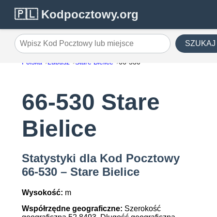
🇵🇱 Kodpocztowy.org
SZUKAJ
Wpisz Kod Pocztowy lub miejsce
Polska
Lubusz
Stare Bielice
66-530
66-530 Stare
Bielice
Statystyki dla Kod Pocztowy
66-530 – Stare Bielice
Wysokość:
m
Współrzędne geograficzne:
Szerokość