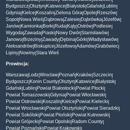
Bydgoszcz
Olsztyn
Katowice
Białystok
Gdańsk
Lublin
|
|
|
|
|
|
Gdynia
Kielce
Koszalin
Zielona Góra
Opole
Rzeszów
|
|
|
|
|
|
Sopot
Nowa Wieś
Dąbrowa
Zalesie
Dąbrówka
Józefów
|
|
|
|
|
|
Janów
Kamionka
Borki
Ruda
Kąty
Ostrów
Podlesie
|
|
|
|
|
|
|
Wygoda
Zawada
Piaski
Nowy Dwór
Stanisławów
|
|
|
|
|
Janowo
Brzeziny
Zawady
Dębina
Górki
Władysławów
|
|
|
|
|
|
Aleksandrów
Biskupice
Józefowo
Adamów
Grabówiec
|
|
|
|
|
Lipiny
Nowiny
Stara Wieś
|
|
Prowincja:
Warszawa
Lodz
Wrocław
Poznań
Kraków
Szczecin
|
|
|
|
|
|
Bydgoszcz
Konin County
Olsztyn
Katowice
Białystok
|
|
|
|
|
Gdańsk
Lublin
Powiat Białostocki
Powiat Płocki
|
|
|
|
Powiat Tomaszowski
Gdynia
Powiat Włocławski
|
|
|
Powiat Ostrowski
Koszalin
Kielce
Powiat Kielecki
|
|
|
|
Powiat Wrocławski
Powiat Olsztyński
Powiat Sieradzki
|
|
|
Powiat Sokólski
Powiat Płoński
Powiat Kutnowski
|
|
|
Powiat Grójecki
Powiat Opolski
Radom County
|
|
|
Powiat Poznański
Powiat Krakowski
|
|