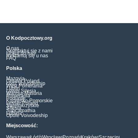
O Kodpocztowy.org
O nas
Skontaktuj się z nami
Linkuj do nas
Reklamuj się u nas
FAQ
Polska
Mazovia
Greater Poland
Łódź Voivodeship
West Pomerania
Lublin
Lower Silesia
Warmia-Masuria
Pomerania
Podlasie
Kujawsko-Pomorskie
Lesser Poland
Świętokrzyskie
Silesia
Subcarpathia
Lubusz
Opole Voivodeship
Miejscowość:
Warszawa
Łódź
Wrocław
Poznań
Kraków
Szczecin
|
|
|
|
|
|