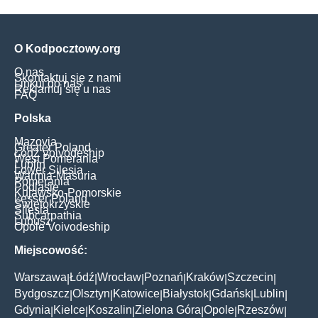
O Kodpocztowy.org
O nas
Skontaktuj się z nami
Linkuj do nas
Reklamuj się u nas
FAQ
Polska
Mazovia
Greater Poland
Łódź Voivodeship
West Pomerania
Lublin
Lower Silesia
Warmia-Masuria
Pomerania
Podlasie
Kujawsko-Pomorskie
Lesser Poland
Świętokrzyskie
Silesia
Subcarpathia
Lubusz
Opole Voivodeship
Miejscowość:
Warszawa
Łódź
Wrocław
Poznań
Kraków
Szczecin
|
|
|
|
|
|
Bydgoszcz
Olsztyn
Katowice
Białystok
Gdańsk
Lublin
|
|
|
|
|
|
Gdynia
Kielce
Koszalin
Zielona Góra
Opole
Rzeszów
|
|
|
|
|
|