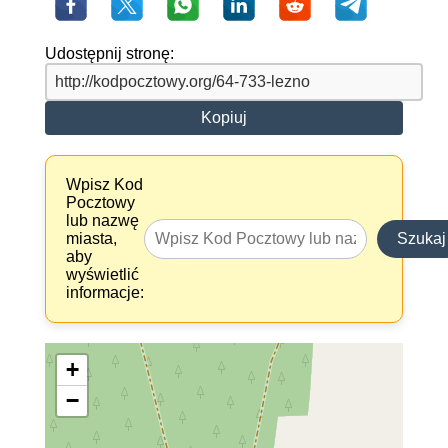
Udostępnij stronę:
Kopiuj
Wpisz Kod
Pocztowy
lub nazwę
miasta,
Szukaj
aby
wyświetlić
informacje:
+
−