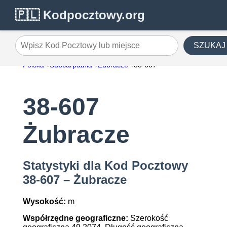
🇵🇱 Kodpocztowy.org
SZUKAJ
Wpisz Kod Pocztowy lub miejsce
Polska
Subcarpathia
Żubracze
38-607
38-607
Żubracze
Statystyki dla Kod Pocztowy
38-607 – Żubracze
Wysokość:
m
Współrzędne geograficzne:
Szerokość