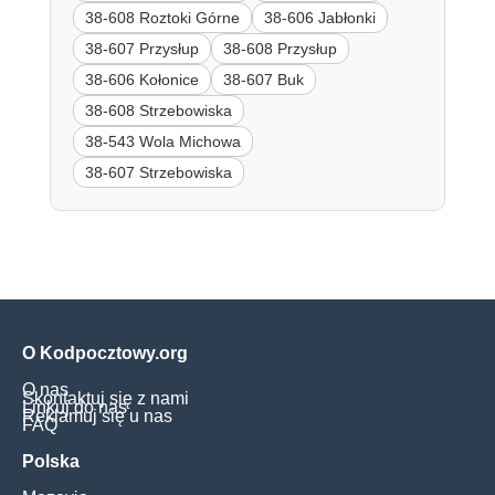
38-608 Roztoki Górne
38-606 Jabłonki
38-607 Przysłup
38-608 Przysłup
38-606 Kołonice
38-607 Buk
38-608 Strzebowiska
38-543 Wola Michowa
38-607 Strzebowiska
O Kodpocztowy.org
O nas
Skontaktuj się z nami
Linkuj do nas
Reklamuj się u nas
FAQ
Polska