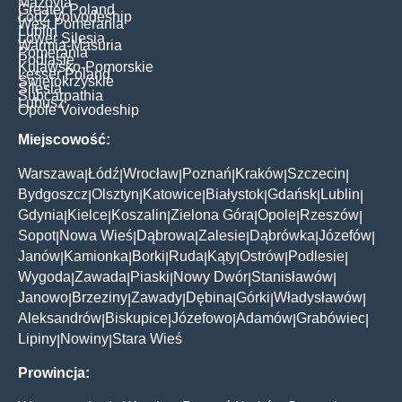
Mazovia
Greater Poland
Łódź Voivodeship
West Pomerania
Lublin
Lower Silesia
Warmia-Masuria
Pomerania
Podlasie
Kujawsko-Pomorskie
Lesser Poland
Świętokrzyskie
Silesia
Subcarpathia
Lubusz
Opole Voivodeship
Miejscowość:
Warszawa
Łódź
Wrocław
Poznań
Kraków
Szczecin
|
|
|
|
|
|
Bydgoszcz
Olsztyn
Katowice
Białystok
Gdańsk
Lublin
|
|
|
|
|
|
Gdynia
Kielce
Koszalin
Zielona Góra
Opole
Rzeszów
|
|
|
|
|
|
Sopot
Nowa Wieś
Dąbrowa
Zalesie
Dąbrówka
Józefów
|
|
|
|
|
|
Janów
Kamionka
Borki
Ruda
Kąty
Ostrów
Podlesie
|
|
|
|
|
|
|
Wygoda
Zawada
Piaski
Nowy Dwór
Stanisławów
|
|
|
|
|
Janowo
Brzeziny
Zawady
Dębina
Górki
Władysławów
|
|
|
|
|
|
Aleksandrów
Biskupice
Józefowo
Adamów
Grabówiec
|
|
|
|
|
Lipiny
Nowiny
Stara Wieś
|
|
Prowincja: