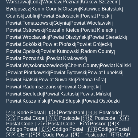
Warszawa
Lodz
Wrocław
Poznań
Kraków
Szczecin
|
|
|
|
|
|
Bydgoszcz
Konin County
Olsztyn
Katowice
Białystok
|
|
|
|
|
Gdańsk
Lublin
Powiat Białostocki
Powiat Płocki
|
|
|
|
Powiat Tomaszowski
Gdynia
Powiat Włocławski
|
|
|
Powiat Ostrowski
Koszalin
Kielce
Powiat Kielecki
|
|
|
|
Powiat Wrocławski
Powiat Olsztyński
Powiat Sieradzki
|
|
|
Powiat Sokólski
Powiat Płoński
Powiat Grójecki
|
|
|
Powiat Opolski
Powiat Kutnowski
Radom County
|
|
|
Powiat Poznański
Powiat Krakowski
|
|
Powiat Wysokomazowiecki
Chełm County
Powiat Kaliski
|
|
Powiat Piotrkowski
Powiat Bytowski
Powiat Lubelski
|
|
|
|
Powiat Bialski
Powiat Suwalski
Zielona Góra
|
|
|
Powiat Radomszczański
Powiat Ostrołęcki
|
|
Powiat Siedlecki
Powiat Kartuski
Powiat Miński
|
|
|
Powiat Koszaliński
Powiat Słupski
Powiat Ostródzki
|
|
🇵🇭
Kode Postal
| 🇩🇪
Postleitzahl
| 🇬🇧
Postcode
|
🇸🇬
Postal Code
| 🇦🇺
Postcode
| 🇳🇿
Postcode
| 🇨🇦
Postal Code
| 🇿🇦
Postal Code
| 🇲🇾
Poskod
| 🇲🇽
Código Postal
| 🇪🇸
Código Postal
| 🇵🇹
Código Postal
|
🇧🇷
CEP
| 🇫🇷
Code Postal
| 🇳🇱
Postcode
| 🇮🇹
CAP