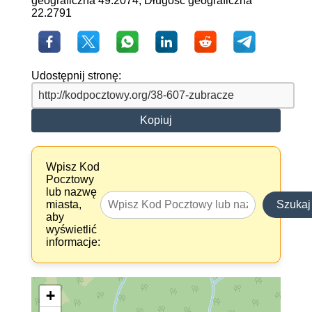
geograficzna 49.2074, Długość geograficzna
22.2791
Udostępnij stronę:
Kopiuj
Wpisz Kod
Pocztowy
lub nazwę
miasta,
Szukaj
aby
wyświetlić
informacje:
+