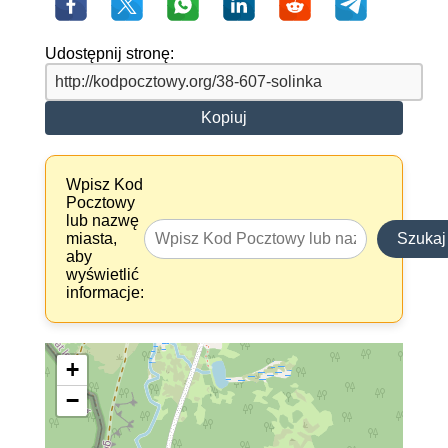
Udostępnij stronę:
Kopiuj
Wpisz Kod
Pocztowy
lub nazwę
miasta,
Szukaj
aby
wyświetlić
informacje:
+
−