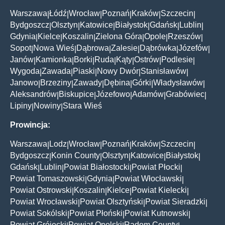
Warszawa
Łódź
Wrocław
Poznań
Kraków
Szczecin
|
|
|
|
|
|
Bydgoszcz
Olsztyn
Katowice
Białystok
Gdańsk
Lublin
|
|
|
|
|
|
Gdynia
Kielce
Koszalin
Zielona Góra
Opole
Rzeszów
|
|
|
|
|
|
Sopot
Nowa Wieś
Dąbrowa
Zalesie
Dąbrówka
Józefów
|
|
|
|
|
|
Janów
Kamionka
Borki
Ruda
Kąty
Ostrów
Podlesie
|
|
|
|
|
|
|
Wygoda
Zawada
Piaski
Nowy Dwór
Stanisławów
|
|
|
|
|
Janowo
Brzeziny
Zawady
Dębina
Górki
Władysławów
|
|
|
|
|
|
Aleksandrów
Biskupice
Józefowo
Adamów
Grabówiec
|
|
|
|
|
Lipiny
Nowiny
Stara Wieś
|
|
Prowincja:
Warszawa
Lodz
Wrocław
Poznań
Kraków
Szczecin
|
|
|
|
|
|
Bydgoszcz
Konin County
Olsztyn
Katowice
Białystok
|
|
|
|
|
Gdańsk
Lublin
Powiat Białostocki
Powiat Płocki
|
|
|
|
Powiat Tomaszowski
Gdynia
Powiat Włocławski
|
|
|
Powiat Ostrowski
Koszalin
Kielce
Powiat Kielecki
|
|
|
|
Powiat Wrocławski
Powiat Olsztyński
Powiat Sieradzki
|
|
|
Powiat Sokólski
Powiat Płoński
Powiat Kutnowski
|
|
|
Powiat Grójecki
Powiat Opolski
Radom County