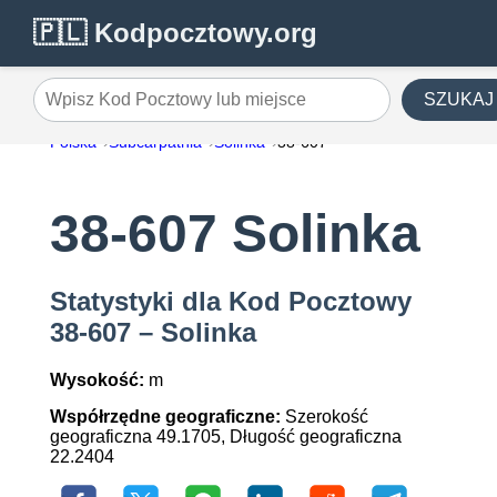
🇵🇱 Kodpocztowy.org
SZUKAJ
Wpisz Kod Pocztowy lub miejsce
Polska
Subcarpathia
Solinka
38-607
38-607 Solinka
Statystyki dla Kod Pocztowy
38-607 – Solinka
Wysokość:
m
Współrzędne geograficzne:
Szerokość
geograficzna 49.1705, Długość geograficzna
22.2404