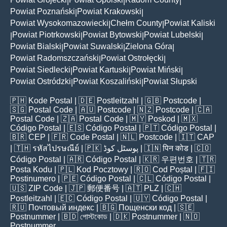
|
|
|
Powiat Poznański
Powiat Krakowski
|
|
Powiat Wysokomazowiecki
Chełm County
Powiat Kaliski
|
|
Powiat Piotrkowski
Powiat Bytowski
Powiat Lubelski
|
|
|
|
Powiat Bialski
Powiat Suwalski
Zielona Góra
|
|
|
Powiat Radomszczański
Powiat Ostrołęcki
|
|
Powiat Siedlecki
Powiat Kartuski
Powiat Miński
|
|
|
Powiat Ostródzki
Powiat Koszaliński
Powiat Słupski
|
|
🇵🇭
Kode Postal
| 🇩🇪
Postleitzahl
| 🇬🇧
Postcode
|
🇸🇬
Postal Code
| 🇦🇺
Postcode
| 🇳🇿
Postcode
| 🇨🇦
Postal Code
| 🇿🇦
Postal Code
| 🇲🇾
Poskod
| 🇲🇽
Código Postal
| 🇪🇸
Código Postal
| 🇵🇹
Código Postal
|
🇧🇷
CEP
| 🇫🇷
Code Postal
| 🇳🇱
Postcode
| 🇮🇹
CAP
| 🇹🇭
รหัสไปรษณีย์
| 🇵🇰
پوسٹل کوڈ
| 🇮🇳
पिन कोड
| 🇨🇴
Código Postal
| 🇦🇷
Código Postal
| 🇰🇷
우편번호
| 🇹🇷
Posta Kodu
| 🇵🇱
Kod Pocztowy
| 🇷🇴
Cod Poștal
| 🇫🇮
Postinumero
| 🇵🇪
Código Postal
| 🇨🇱
Código Postal
|
🇺🇸
ZIP Code
| 🇯🇵
郵便番号
| 🇦🇹
PLZ
| 🇨🇭
Postleitzahl
| 🇪🇨
Código Postal
| 🇺🇾
Código Postal
|
🇷🇺
Почтовый индекс
| 🇧🇬
Пощенски код
| 🇸🇪
Postnummer
| 🇧🇩
পোস্টকোড
| 🇩🇰
Postnummer
| 🇳🇴
Postnummer