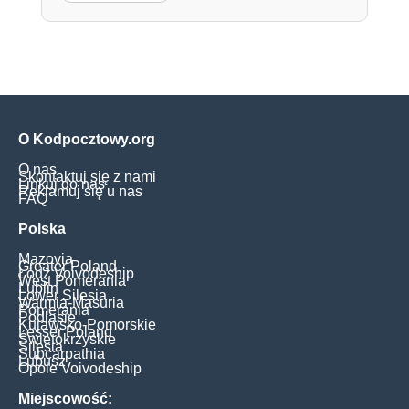
O Kodpocztowy.org
O nas
Skontaktuj się z nami
Linkuj do nas
Reklamuj się u nas
FAQ
Polska
Mazovia
Greater Poland
Łódź Voivodeship
West Pomerania
Lublin
Lower Silesia
Warmia-Masuria
Pomerania
Podlasie
Kujawsko-Pomorskie
Lesser Poland
Świętokrzyskie
Silesia
Subcarpathia
Lubusz
Opole Voivodeship
Miejscowość: