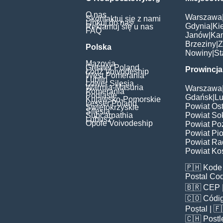
O nas
Warszawa
Skontaktuj się z nami
Linkuj do nas
Gdynia
|
Ki
Reklamuj się u nas
FAQ
Janów
|
Ka
Brzeziny
|
Z
Polska
Nowiny
|
St
Mazovia
Greater Poland
Prowincja
Łódź Voivodeship
West Pomerania
Lublin
Lower Silesia
Warmia-Masuria
Warszawa
Pomerania
Podlasie
Gdańsk
|
Lu
Kujawsko-Pomorskie
Lesser Poland
Powiat Os
Świętokrzyskie
Silesia
Subcarpathia
Powiat Sok
Lubusz
Opole Voivodeship
Powiat Po
Powiat Pio
Powiat Ra
Powiat Kos
🇵🇭
Kode 
Postal Co
🇧🇷
CEP
🇨🇴
Códig
Poștal
| 
🇨🇭
Postl