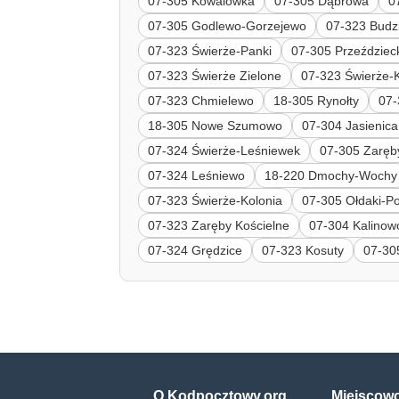
07-305 Kowalówka
07-305 Dąbrowa
0
07-305 Godlewo-Gorzejewo
07-323 Budz
07-323 Świerże-Panki
07-305 Przeździec
07-323 Świerże Zielone
07-323 Świerże-
07-323 Chmielewo
18-305 Rynołty
07-
18-305 Nowe Szumowo
07-304 Jasienica
07-324 Świerże-Leśniewek
07-305 Zaręb
07-324 Leśniewo
18-220 Dmochy-Wochy
07-323 Świerże-Kolonia
07-305 Ołdaki-Po
07-323 Zaręby Kościelne
07-304 Kalinow
07-324 Grędzice
07-323 Kosuty
07-30
O Kodpocztowy.org
Miejscow