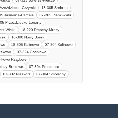
Polska
07-323 Świerże-Kiełcze
Przeździecko-Grzymki
18-305 Srebrna
05 Jasienica-Parcele
07-305 Pieńki-Żaki
05 Przeździecko-Lenarty
rz Wielki
18-220 Dmochy-Mrozy
orek
18-300 Nowy Borek
ewo
18-305 Kalinowo
07-304 Kalinowo
czkowo
07-324 Gostkowo
bikowo Rządowe
elazy-Brokowo
07-304 Prosienica
07-302 Nieskórz
07-304 Smolechy