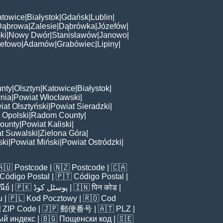
atowice
|
Białystok
|
Gdańsk
|
Lublin
|
Dąbrowa
|
Zalesie
|
Dąbrówka
|
Józefów
|
ki
|
Nowy Dwór
|
Stanisławów
|
Janowo
|
zefowo
|
Adamów
|
Grabówiec
|
Lipiny
|
nty
|
Olsztyn
|
Katowice
|
Białystok
|
nia
|
Powiat Włocławski
|
iat Olsztyński
|
Powiat Sieradzki
|
 Opolski
|
Radom County
|
ounty
|
Powiat Kaliski
|
t Suwalski
|
Zielona Góra
|
ski
|
Powiat Miński
|
Powiat Ostródzki
|
🇦🇺
Postcode
| 🇳🇿
Postcode
| 🇨🇦
Código Postal
| 🇵🇹
Código Postal
|
ีย์
| 🇵🇰
پوسٹل کوڈ
| 🇮🇳
पिन कोड
|
u
| 🇵🇱
Kod Pocztowy
| 🇷🇴
Cod

ZIP Code
| 🇯🇵
郵便番号
| 🇦🇹
PLZ
|
ый индекс
| 🇧🇬
Пощенски код
| 🇸🇪