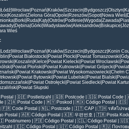
|
Łódź
|
Wrocław
|
Poznań
|
Kraków
|
Szczecin
|
Bydgoszcz
|
Olsztyn
|
K
elce
|
Koszalin
|
Zielona Góra
|
Opole
|
Rzeszów
|
Sopot
|
Nowa Wieś
|
mionka
|
Borki
|
Ruda
|
Kąty
|
Ostrów
|
Podlesie
|
Wygoda
|
Zawada
|
Pias
awady
|
Dębina
|
Górki
|
Władysławów
|
Aleksandrów
|
Biskupice
|
Jó
ara Wieś
:
|
Lodz
|
Wrocław
|
Poznań
|
Kraków
|
Szczecin
|
Bydgoszcz
|
Konin Cou
blin
|
Powiat Białostocki
|
Powiat Płocki
|
Powiat Tomaszowski
|
Gdy
trowski
|
Koszalin
|
Kielce
|
Powiat Kielecki
|
Powiat Wrocławski
|
Pow
ólski
|
Powiat Płoński
|
Powiat Kutnowski
|
Powiat Grójecki
|
Powiat
znański
|
Powiat Krakowski
|
Powiat Wysokomazowiecki
|
Chełm C
trkowski
|
Powiat Bytowski
|
Powiat Lubelski
|
Powiat Bialski
|
Powia
domszczański
|
Powiat Ostrołęcki
|
Powiat Siedlecki
|
Powiat Kartu
zaliński
|
Powiat Słupski
Postal
| 🇩🇪
Postleitzahl
| 🇬🇧
Postcode
| 🇸🇬
Postal Code
| 
de
| 🇿🇦
Postal Code
| 🇲🇾
Poskod
| 🇲🇽
Código Postal
| 🇪🇸
| 🇫🇷
Code Postal
| 🇳🇱
Postcode
| 🇮🇹
CAP
| 🇹🇭
รหัสไปรษณ
o Postal
| 🇦🇷
Código Postal
| 🇰🇷
우편번호
| 🇹🇷
Posta Kod
🇮
Postinumero
| 🇵🇪
Código Postal
| 🇨🇱
Código Postal
| 🇺
eitzahl
| 🇪🇨
Código Postal
| 🇺🇾
Código Postal
| 🇷🇺
Почтов