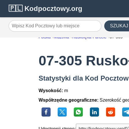
🇵🇱 Kodpocztowy.org
SZUKAJ
Wpisz Kod Pocztowy lub miejsce
Polska
Mazovia
Ruskołęka-Parcele
07-305
07-305 Rusko
Statystyki dla Kod Pocztow
Wysokość:
m
Współrzędne geograficzne:
Szerokość geo
Udostępnij stronę: