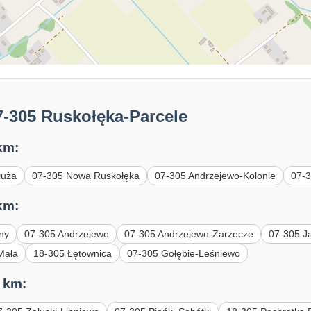
7-305 Ruskołęka-Parcele
km:
Duża
07-305 Nowa Ruskołęka
07-305 Andrzejewo-Kolonie
07-3
km:
ny
07-305 Andrzejewo
07-305 Andrzejewo-Zarzecze
07-305 J
Mała
18-305 Łętownica
07-305 Gołębie-Leśniewo
 km: