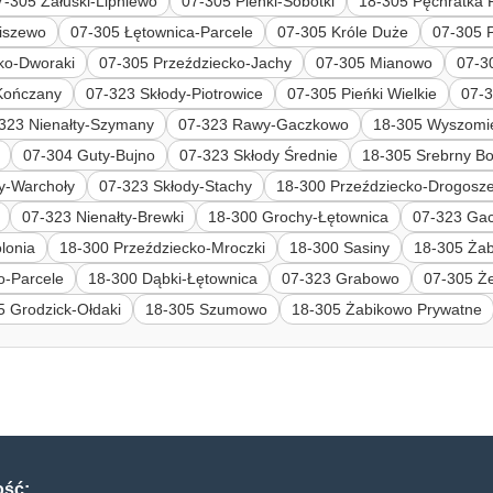
7-305 Załuski-Lipniewo
07-305 Pieńki-Sobótki
18-305 Pęchratka 
iszewo
07-305 Łętownica-Parcele
07-305 Króle Duże
07-305 
ko-Dworaki
07-305 Przeździecko-Jachy
07-305 Mianowo
07-3
Kończany
07-323 Skłody-Piotrowice
07-305 Pieńki Wielkie
07-3
323 Nienałty-Szymany
07-323 Rawy-Gaczkowo
18-305 Wyszomie
07-304 Guty-Bujno
07-323 Skłody Średnie
18-305 Srebrny B
y-Warchoły
07-323 Skłody-Stachy
18-300 Przeździecko-Drogosz
07-323 Nienałty-Brewki
18-300 Grochy-Łętownica
07-323 Ga
lonia
18-300 Przeździecko-Mroczki
18-300 Sasiny
18-305 Ża
o-Parcele
18-300 Dąbki-Łętownica
07-323 Grabowo
07-305 Ż
5 Grodzick-Ołdaki
18-305 Szumowo
18-305 Żabikowo Prywatne
ość: