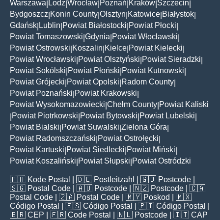
Warszawa
Lodz
Wrocław
Poznań
Kraków
Szczecin
|
|
|
|
|
|
Bydgoszcz
Konin County
Olsztyn
Katowice
Białystok
|
|
|
|
|
Gdańsk
Lublin
Powiat Białostocki
Powiat Płocki
|
|
|
|
Powiat Tomaszowski
Gdynia
Powiat Włocławski
|
|
|
Powiat Ostrowski
Koszalin
Kielce
Powiat Kielecki
|
|
|
|
Powiat Wrocławski
Powiat Olsztyński
Powiat Sieradzki
|
|
|
Powiat Sokólski
Powiat Płoński
Powiat Kutnowski
|
|
|
Powiat Grójecki
Powiat Opolski
Radom County
|
|
|
Powiat Poznański
Powiat Krakowski
|
|
Powiat Wysokomazowiecki
Chełm County
Powiat Kaliski
|
|
Powiat Piotrkowski
Powiat Bytowski
Powiat Lubelski
|
|
|
|
Powiat Bialski
Powiat Suwalski
Zielona Góra
|
|
|
Powiat Radomszczański
Powiat Ostrołęcki
|
|
Powiat Kartuski
Powiat Siedlecki
Powiat Miński
|
|
|
Powiat Koszaliński
Powiat Słupski
Powiat Ostródzki
|
|
🇵🇭
Kode Postal
| 🇩🇪
Postleitzahl
| 🇬🇧
Postcode
|
🇸🇬
Postal Code
| 🇦🇺
Postcode
| 🇳🇿
Postcode
| 🇨🇦
Postal Code
| 🇿🇦
Postal Code
| 🇲🇾
Poskod
| 🇲🇽
Código Postal
| 🇪🇸
Código Postal
| 🇵🇹
Código Postal
|
🇧🇷
CEP
| 🇫🇷
Code Postal
| 🇳🇱
Postcode
| 🇮🇹
CAP