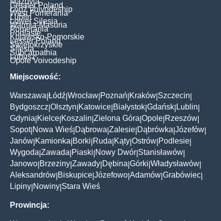
Mazovia
Greater Poland
Łódź Voivodeship
West Pomerania
Lublin
Lower Silesia
Warmia-Masuria
Pomerania
Podlasie
Kujawsko-Pomorskie
Lesser Poland
Świętokrzyskie
Silesia
Subcarpathia
Lubusz
Opole Voivodeship
Miejscowość:
Warszawa
Łódź
Wrocław
Poznań
Kraków
Szczecin
|
|
|
|
|
|
Bydgoszcz
Olsztyn
Katowice
Białystok
Gdańsk
Lublin
|
|
|
|
|
|
Gdynia
Kielce
Koszalin
Zielona Góra
Opole
Rzeszów
|
|
|
|
|
|
Sopot
Nowa Wieś
Dąbrowa
Zalesie
Dąbrówka
Józefów
|
|
|
|
|
|
Janów
Kamionka
Borki
Ruda
Kąty
Ostrów
Podlesie
|
|
|
|
|
|
|
Wygoda
Zawada
Piaski
Nowy Dwór
Stanisławów
|
|
|
|
|
Janowo
Brzeziny
Zawady
Dębina
Górki
Władysławów
|
|
|
|
|
|
Aleksandrów
Biskupice
Józefowo
Adamów
Grabówiec
|
|
|
|
|
Lipiny
Nowiny
Stara Wieś
|
|
Prowincja: