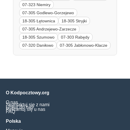
07-323 Niemiry
07-305 Godlewo-Gorzejewo
18-305 Łętownica
18-305 Stryjki
07-305 Andrzejewo-Zarzecze
18-305 Szumowo
07-303 Rabędy
07-320 Daniłowo
07-305 Jabłonowo-Klacze
O Kodpocztowy.org
O nas
Skontaktuj się z nami
Linkuj do nas
Reklamuj się u nas
FAQ
Polska