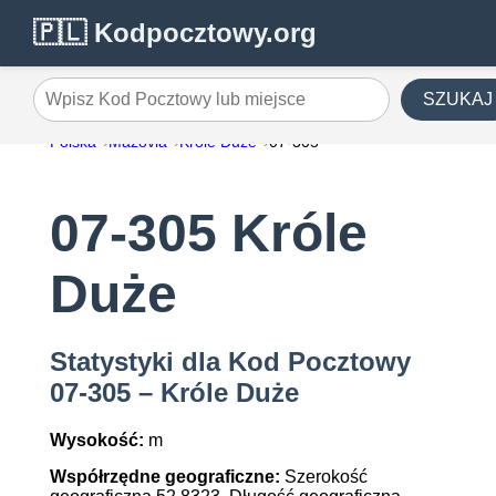
🇵🇱 Kodpocztowy.org
SZUKAJ
Wpisz Kod Pocztowy lub miejsce
Polska
Mazovia
Króle Duże
07-305
07-305 Króle
Duże
Statystyki dla Kod Pocztowy
07-305 – Króle Duże
Wysokość:
m
Współrzędne geograficzne:
Szerokość