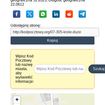
geograficzna 52.8323, Długość geograficzna
22.0612
Udostępnij stronę:
Kopiuj
Wpisz Kod
Pocztowy
lub nazwę
miasta,
Szukaj
aby
wyświetlić
informacje:
+