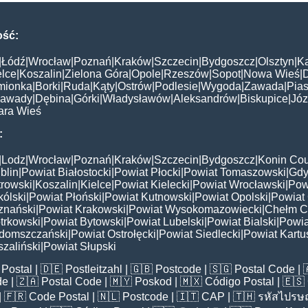
ość:
|
Łódź
|
Wrocław
|
Poznań
|
Kraków
|
Szczecin
|
Bydgoszcz
|
Olsztyn
|
K
elce
|
Koszalin
|
Zielona Góra
|
Opole
|
Rzeszów
|
Sopot
|
Nowa Wieś
|
mionka
|
Borki
|
Ruda
|
Kąty
|
Ostrów
|
Podlesie
|
Wygoda
|
Zawada
|
Pias
awady
|
Dębina
|
Górki
|
Władysławów
|
Aleksandrów
|
Biskupice
|
Jó
ara Wieś
:
|
Lodz
|
Wrocław
|
Poznań
|
Kraków
|
Szczecin
|
Bydgoszcz
|
Konin Cou
blin
|
Powiat Białostocki
|
Powiat Płocki
|
Powiat Tomaszowski
|
Gdy
trowski
|
Koszalin
|
Kielce
|
Powiat Kielecki
|
Powiat Wrocławski
|
Pow
ólski
|
Powiat Płoński
|
Powiat Kutnowski
|
Powiat Opolski
|
Powiat 
znański
|
Powiat Krakowski
|
Powiat Wysokomazowiecki
|
Chełm C
trkowski
|
Powiat Bytowski
|
Powiat Lubelski
|
Powiat Bialski
|
Powia
domszczański
|
Powiat Ostrołęcki
|
Powiat Siedlecki
|
Powiat Kartu
zaliński
|
Powiat Słupski
Postal
| 🇩🇪
Postleitzahl
| 🇬🇧
Postcode
| 🇸🇬
Postal Code
| 
de
| 🇿🇦
Postal Code
| 🇲🇾
Poskod
| 🇲🇽
Código Postal
| 🇪🇸
| 🇫🇷
Code Postal
| 🇳🇱
Postcode
| 🇮🇹
CAP
| 🇹🇭
รหัสไปรษณ