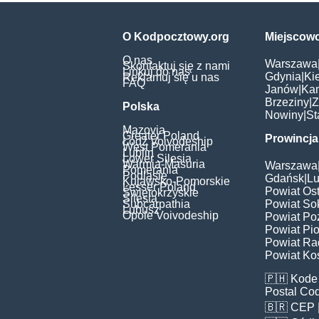
O Kodpocztowy.org
Miejscow
O nas
Warszawa
Skontaktuj się z nami
Linkuj do nas
Gdynia
|
Ki
Reklamuj się u nas
FAQ
Janów
|
Ka
Brzeziny
|
Z
Polska
Nowiny
|
St
Mazovia
Greater Poland
Prowincja
Łódź Voivodeship
West Pomerania
Lublin
Lower Silesia
Warmia-Masuria
Warszawa
Pomerania
Podlasie
Gdańsk
|
Lu
Kujawsko-Pomorskie
Lesser Poland
Powiat Os
Świętokrzyskie
Silesia
Subcarpathia
Powiat Sok
Lubusz
Opole Voivodeship
Powiat Po
Powiat Pio
Powiat Ra
Powiat Kos
🇵🇭
Kode 
Postal Co
🇧🇷
CEP