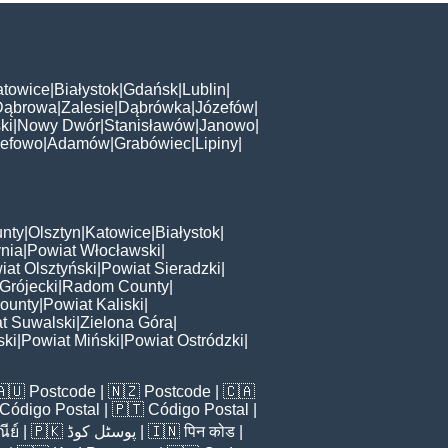
atowice
|
Białystok
|
Gdańsk
|
Lublin
|
Dąbrowa
|
Zalesie
|
Dąbrówka
|
Józefów
|
ki
|
Nowy Dwór
|
Stanisławów
|
Janowo
|
zefowo
|
Adamów
|
Grabówiec
|
Lipiny
|
nty
|
Olsztyn
|
Katowice
|
Białystok
|
nia
|
Powiat Włocławski
|
iat Olsztyński
|
Powiat Sieradzki
|
Grójecki
|
Radom County
|
ounty
|
Powiat Kaliski
|
t Suwalski
|
Zielona Góra
|
ski
|
Powiat Miński
|
Powiat Ostródzki
|
🇦🇺
Postcode
| 🇳🇿
Postcode
| 🇨🇦
Código Postal
| 🇵🇹
Código Postal
|
ีย์
| 🇵🇰
پوسٹل کوڈ
| 🇮🇳
पिन कोड
|