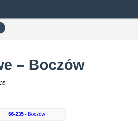
we – Boczów
235
66-235
- Boczów