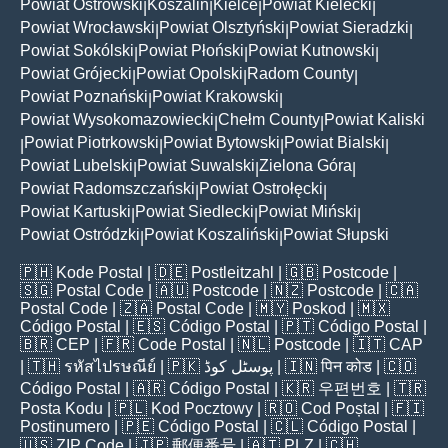
Powiat Ostrowski
Koszalin
Kielce
Powiat Kielecki
|
|
|
|
Powiat Wrocławski
Powiat Olsztyński
Powiat Sieradzki
|
|
|
Powiat Sokólski
Powiat Płoński
Powiat Kutnowski
|
|
|
Powiat Grójecki
Powiat Opolski
Radom County
|
|
|
Powiat Poznański
Powiat Krakowski
|
|
Powiat Wysokomazowiecki
Chełm County
Powiat Kaliski
|
|
Powiat Piotrkowski
Powiat Bytowski
Powiat Bialski
|
|
|
|
Powiat Lubelski
Powiat Suwalski
Zielona Góra
|
|
|
Powiat Radomszczański
Powiat Ostrołęcki
|
|
Powiat Kartuski
Powiat Siedlecki
Powiat Miński
|
|
|
Powiat Ostródzki
Powiat Koszaliński
Powiat Słupski
|
|
🇵🇭
Kode Postal
| 🇩🇪
Postleitzahl
| 🇬🇧
Postcode
|
🇸🇬
Postal Code
| 🇦🇺
Postcode
| 🇳🇿
Postcode
| 🇨🇦
Postal Code
| 🇿🇦
Postal Code
| 🇲🇾
Poskod
| 🇲🇽
Código Postal
| 🇪🇸
Código Postal
| 🇵🇹
Código Postal
|
🇧🇷
CEP
| 🇫🇷
Code Postal
| 🇳🇱
Postcode
| 🇮🇹
CAP
| 🇹🇭
รหัสไปรษณีย์
| 🇵🇰
پوسٹل کوڈ
| 🇮🇳
पिन कोड
| 🇨🇴
Código Postal
| 🇦🇷
Código Postal
| 🇰🇷
우편번호
| 🇹🇷
Posta Kodu
| 🇵🇱
Kod Pocztowy
| 🇷🇴
Cod Poștal
| 🇫🇮
Postinumero
| 🇵🇪
Código Postal
| 🇨🇱
Código Postal
|
🇺🇸
ZIP Code
| 🇯🇵
郵便番号
| 🇦🇹
PLZ
| 🇨🇭