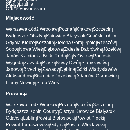
Silesia
Subcarpathia
Lubusz
Opole Voivodeship
Miejscowość:
Warszawa
Łódź
Wrocław
Poznań
Kraków
Szczecin
|
|
|
|
|
|
Bydgoszcz
Olsztyn
Katowice
Białystok
Gdańsk
Lublin
|
|
|
|
|
|
Gdynia
Kielce
Koszalin
Zielona Góra
Opole
Rzeszów
|
|
|
|
|
|
Sopot
Nowa Wieś
Dąbrowa
Zalesie
Dąbrówka
Józefów
|
|
|
|
|
|
Janów
Kamionka
Borki
Ruda
Kąty
Ostrów
Podlesie
|
|
|
|
|
|
|
Wygoda
Zawada
Piaski
Nowy Dwór
Stanisławów
|
|
|
|
|
Janowo
Brzeziny
Zawady
Dębina
Górki
Władysławów
|
|
|
|
|
|
Aleksandrów
Biskupice
Józefowo
Adamów
Grabówiec
|
|
|
|
|
Lipiny
Nowiny
Stara Wieś
|
|
Prowincja:
Warszawa
Lodz
Wrocław
Poznań
Kraków
Szczecin
|
|
|
|
|
|
Bydgoszcz
Konin County
Olsztyn
Katowice
Białystok
|
|
|
|
|
Gdańsk
Lublin
Powiat Białostocki
Powiat Płocki
|
|
|
|
Powiat Tomaszowski
Gdynia
Powiat Włocławski
|
|
|