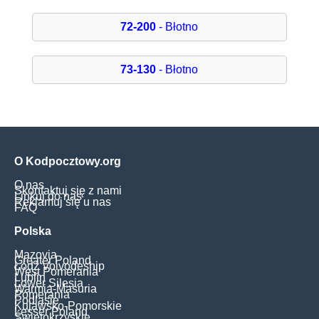
72-200
- Błotno
73-130
- Błotno
O Kodpocztowy.org
O nas
Skontaktuj się z nami
Linkuj do nas
Reklamuj się u nas
FAQ
Polska
Mazovia
Greater Poland
Łódź Voivodeship
West Pomerania
Lublin
Lower Silesia
Warmia-Masuria
Pomerania
Podlasie
Kujawsko-Pomorskie
Lesser Poland
Świętokrzyskie