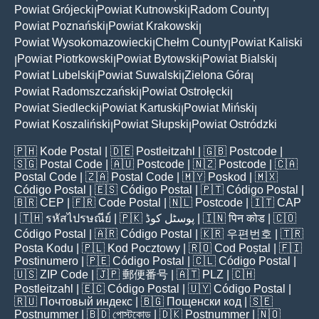
Powiat Grójecki
Powiat Kutnowski
Radom County
|
|
|
Powiat Poznański
Powiat Krakowski
|
|
Powiat Wysokomazowiecki
Chełm County
Powiat Kaliski
|
|
Powiat Piotrkowski
Powiat Bytowski
Powiat Bialski
|
|
|
|
Powiat Lubelski
Powiat Suwalski
Zielona Góra
|
|
|
Powiat Radomszczański
Powiat Ostrołęcki
|
|
Powiat Siedlecki
Powiat Kartuski
Powiat Miński
|
|
|
Powiat Koszaliński
Powiat Słupski
Powiat Ostródzki
|
|
🇵🇭
Kode Postal
| 🇩🇪
Postleitzahl
| 🇬🇧
Postcode
|
🇸🇬
Postal Code
| 🇦🇺
Postcode
| 🇳🇿
Postcode
| 🇨🇦
Postal Code
| 🇿🇦
Postal Code
| 🇲🇾
Poskod
| 🇲🇽
Código Postal
| 🇪🇸
Código Postal
| 🇵🇹
Código Postal
|
🇧🇷
CEP
| 🇫🇷
Code Postal
| 🇳🇱
Postcode
| 🇮🇹
CAP
| 🇹🇭
รหัสไปรษณีย์
| 🇵🇰
پوسٹل کوڈ
| 🇮🇳
पिन कोड
| 🇨🇴
Código Postal
| 🇦🇷
Código Postal
| 🇰🇷
우편번호
| 🇹🇷
Posta Kodu
| 🇵🇱
Kod Pocztowy
| 🇷🇴
Cod Poștal
| 🇫🇮
Postinumero
| 🇵🇪
Código Postal
| 🇨🇱
Código Postal
|
🇺🇸
ZIP Code
| 🇯🇵
郵便番号
| 🇦🇹
PLZ
| 🇨🇭
Postleitzahl
| 🇪🇨
Código Postal
| 🇺🇾
Código Postal
|
🇷🇺
Почтовый индекс
| 🇧🇬
Пощенски код
| 🇸🇪
Postnummer
| 🇧🇩
পোস্টকোড
| 🇩🇰
Postnummer
| 🇳🇴