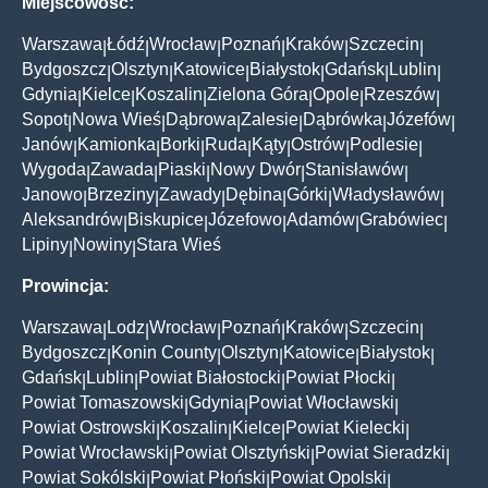
Miejscowość:
Warszawa
Łódź
Wrocław
Poznań
Kraków
Szczecin
|
|
|
|
|
|
Bydgoszcz
Olsztyn
Katowice
Białystok
Gdańsk
Lublin
|
|
|
|
|
|
Gdynia
Kielce
Koszalin
Zielona Góra
Opole
Rzeszów
|
|
|
|
|
|
Sopot
Nowa Wieś
Dąbrowa
Zalesie
Dąbrówka
Józefów
|
|
|
|
|
|
Janów
Kamionka
Borki
Ruda
Kąty
Ostrów
Podlesie
|
|
|
|
|
|
|
Wygoda
Zawada
Piaski
Nowy Dwór
Stanisławów
|
|
|
|
|
Janowo
Brzeziny
Zawady
Dębina
Górki
Władysławów
|
|
|
|
|
|
Aleksandrów
Biskupice
Józefowo
Adamów
Grabówiec
|
|
|
|
|
Lipiny
Nowiny
Stara Wieś
|
|
Prowincja:
Warszawa
Lodz
Wrocław
Poznań
Kraków
Szczecin
|
|
|
|
|
|
Bydgoszcz
Konin County
Olsztyn
Katowice
Białystok
|
|
|
|
|
Gdańsk
Lublin
Powiat Białostocki
Powiat Płocki
|
|
|
|
Powiat Tomaszowski
Gdynia
Powiat Włocławski
|
|
|
Powiat Ostrowski
Koszalin
Kielce
Powiat Kielecki
|
|
|
|
Powiat Wrocławski
Powiat Olsztyński
Powiat Sieradzki
|
|
|
Powiat Sokólski
Powiat Płoński
Powiat Opolski
|
|
|