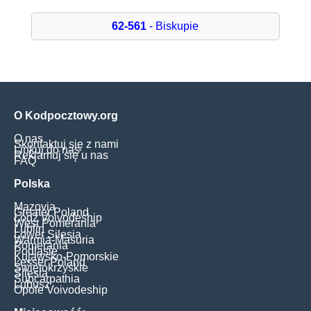
62-561
- Biskupie
O Kodpocztowy.org
O nas
Skontaktuj się z nami
Linkuj do nas
Reklamuj się u nas
FAQ
Polska
Mazovia
Greater Poland
Łódź Voivodeship
West Pomerania
Lublin
Lower Silesia
Warmia-Masuria
Pomerania
Podlasie
Kujawsko-Pomorskie
Lesser Poland
Świętokrzyskie
Silesia
Subcarpathia
Lubusz
Opole Voivodeship