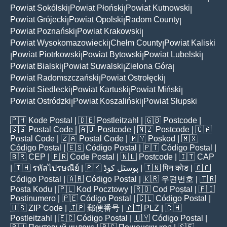
Powiat Sokólski
Powiat Płoński
Powiat Kutnowski
|
|
|
Powiat Grójecki
Powiat Opolski
Radom County
|
|
|
Powiat Poznański
Powiat Krakowski
|
|
Powiat Wysokomazowiecki
Chełm County
Powiat Kaliski
|
|
Powiat Piotrkowski
Powiat Bytowski
Powiat Lubelski
|
|
|
|
Powiat Bialski
Powiat Suwalski
Zielona Góra
|
|
|
Powiat Radomszczański
Powiat Ostrołęcki
|
|
Powiat Siedlecki
Powiat Kartuski
Powiat Miński
|
|
|
Powiat Ostródzki
Powiat Koszaliński
Powiat Słupski
|
|
🇵🇭
Kode Postal
| 🇩🇪
Postleitzahl
| 🇬🇧
Postcode
|
🇸🇬
Postal Code
| 🇦🇺
Postcode
| 🇳🇿
Postcode
| 🇨🇦
Postal Code
| 🇿🇦
Postal Code
| 🇲🇾
Poskod
| 🇲🇽
Código Postal
| 🇪🇸
Código Postal
| 🇵🇹
Código Postal
|
🇧🇷
CEP
| 🇫🇷
Code Postal
| 🇳🇱
Postcode
| 🇮🇹
CAP
| 🇹🇭
รหัสไปรษณีย์
| 🇵🇰
پوسٹل کوڈ
| 🇮🇳
पिन कोड
| 🇨🇴
Código Postal
| 🇦🇷
Código Postal
| 🇰🇷
우편번호
| 🇹🇷
Posta Kodu
| 🇵🇱
Kod Pocztowy
| 🇷🇴
Cod Poștal
| 🇫🇮
Postinumero
| 🇵🇪
Código Postal
| 🇨🇱
Código Postal
|
🇺🇸
ZIP Code
| 🇯🇵
郵便番号
| 🇦🇹
PLZ
| 🇨🇭
Postleitzahl
| 🇪🇨
Código Postal
| 🇺🇾
Código Postal
|