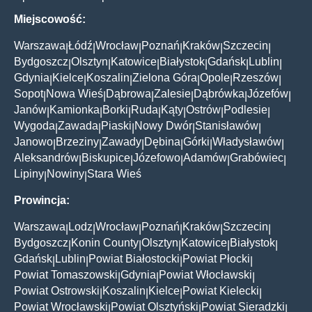
Miejscowość:
Warszawa
Łódź
Wrocław
Poznań
Kraków
Szczecin
|
|
|
|
|
|
Bydgoszcz
Olsztyn
Katowice
Białystok
Gdańsk
Lublin
|
|
|
|
|
|
Gdynia
Kielce
Koszalin
Zielona Góra
Opole
Rzeszów
|
|
|
|
|
|
Sopot
Nowa Wieś
Dąbrowa
Zalesie
Dąbrówka
Józefów
|
|
|
|
|
|
Janów
Kamionka
Borki
Ruda
Kąty
Ostrów
Podlesie
|
|
|
|
|
|
|
Wygoda
Zawada
Piaski
Nowy Dwór
Stanisławów
|
|
|
|
|
Janowo
Brzeziny
Zawady
Dębina
Górki
Władysławów
|
|
|
|
|
|
Aleksandrów
Biskupice
Józefowo
Adamów
Grabówiec
|
|
|
|
|
Lipiny
Nowiny
Stara Wieś
|
|
Prowincja:
Warszawa
Lodz
Wrocław
Poznań
Kraków
Szczecin
|
|
|
|
|
|
Bydgoszcz
Konin County
Olsztyn
Katowice
Białystok
|
|
|
|
|
Gdańsk
Lublin
Powiat Białostocki
Powiat Płocki
|
|
|
|
Powiat Tomaszowski
Gdynia
Powiat Włocławski
|
|
|
Powiat Ostrowski
Koszalin
Kielce
Powiat Kielecki
|
|
|
|
Powiat Wrocławski
Powiat Olsztyński
Powiat Sieradzki
|
|
|