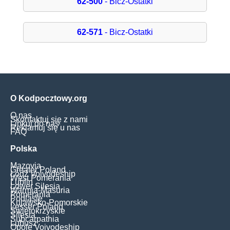
62-500
- Bicz-Ostatki
62-571
- Bicz-Ostatki
O Kodpocztowy.org
O nas
Skontaktuj się z nami
Linkuj do nas
Reklamuj się u nas
FAQ
Polska
Mazovia
Greater Poland
Łódź Voivodeship
West Pomerania
Lublin
Lower Silesia
Warmia-Masuria
Pomerania
Podlasie
Kujawsko-Pomorskie
Lesser Poland
Świętokrzyskie
Silesia
Subcarpathia
Lubusz
Opole Voivodeship