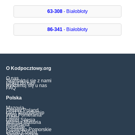
63-308
- Białobłoty
86-341
- Białobłoty
O Kodpocztowy.org
O nas
Skontaktuj się z nami
Linkuj do nas
Reklamuj się u nas
FAQ
Polska
Mazovia
Greater Poland
Łódź Voivodeship
West Pomerania
Lublin
Lower Silesia
Warmia-Masuria
Pomerania
Podlasie
Kujawsko-Pomorskie
Lesser Poland
Świętokrzyskie