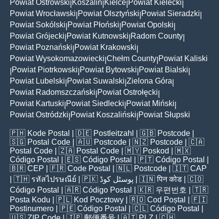
Powiat Ostrowski
Koszalin
Kielce
Powiat Kielecki
|
|
|
|
Powiat Wrocławski
Powiat Olsztyński
Powiat Sieradzki
|
|
|
Powiat Sokólski
Powiat Płoński
Powiat Opolski
|
|
|
Powiat Grójecki
Powiat Kutnowski
Radom County
|
|
|
Powiat Poznański
Powiat Krakowski
|
|
Powiat Wysokomazowiecki
Chełm County
Powiat Kaliski
|
|
Powiat Piotrkowski
Powiat Bytowski
Powiat Bialski
|
|
|
|
Powiat Lubelski
Powiat Suwalski
Zielona Góra
|
|
|
Powiat Radomszczański
Powiat Ostrołęcki
|
|
Powiat Kartuski
Powiat Siedlecki
Powiat Miński
|
|
|
Powiat Ostródzki
Powiat Koszaliński
Powiat Słupski
|
|
🇵🇭
Kode Postal
| 🇩🇪
Postleitzahl
| 🇬🇧
Postcode
|
🇸🇬
Postal Code
| 🇦🇺
Postcode
| 🇳🇿
Postcode
| 🇨🇦
Postal Code
| 🇿🇦
Postal Code
| 🇲🇾
Poskod
| 🇲🇽
Código Postal
| 🇪🇸
Código Postal
| 🇵🇹
Código Postal
|
🇧🇷
CEP
| 🇫🇷
Code Postal
| 🇳🇱
Postcode
| 🇮🇹
CAP
| 🇹🇭
รหัสไปรษณีย์
| 🇵🇰
پوسٹل کوڈ
| 🇮🇳
पिन कोड
| 🇨🇴
Código Postal
| 🇦🇷
Código Postal
| 🇰🇷
우편번호
| 🇹🇷
Posta Kodu
| 🇵🇱
Kod Pocztowy
| 🇷🇴
Cod Poștal
| 🇫🇮
Postinumero
| 🇵🇪
Código Postal
| 🇨🇱
Código Postal
|
🇺🇸
ZIP Code
| 🇯🇵
郵便番号
| 🇦🇹
PLZ
| 🇨🇭