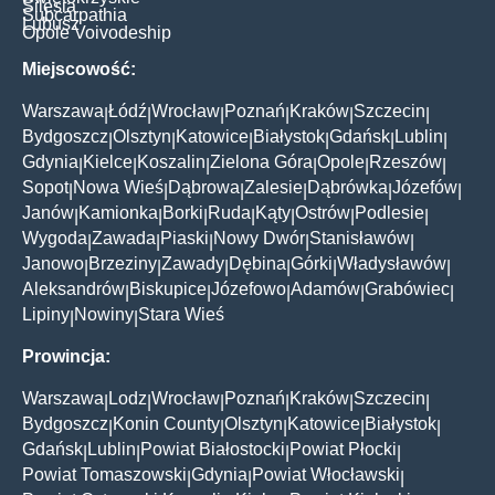
Silesia
Subcarpathia
Lubusz
Opole Voivodeship
Miejscowość:
Warszawa
Łódź
Wrocław
Poznań
Kraków
Szczecin
|
|
|
|
|
|
Bydgoszcz
Olsztyn
Katowice
Białystok
Gdańsk
Lublin
|
|
|
|
|
|
Gdynia
Kielce
Koszalin
Zielona Góra
Opole
Rzeszów
|
|
|
|
|
|
Sopot
Nowa Wieś
Dąbrowa
Zalesie
Dąbrówka
Józefów
|
|
|
|
|
|
Janów
Kamionka
Borki
Ruda
Kąty
Ostrów
Podlesie
|
|
|
|
|
|
|
Wygoda
Zawada
Piaski
Nowy Dwór
Stanisławów
|
|
|
|
|
Janowo
Brzeziny
Zawady
Dębina
Górki
Władysławów
|
|
|
|
|
|
Aleksandrów
Biskupice
Józefowo
Adamów
Grabówiec
|
|
|
|
|
Lipiny
Nowiny
Stara Wieś
|
|
Prowincja:
Warszawa
Lodz
Wrocław
Poznań
Kraków
Szczecin
|
|
|
|
|
|
Bydgoszcz
Konin County
Olsztyn
Katowice
Białystok
|
|
|
|
|
Gdańsk
Lublin
Powiat Białostocki
Powiat Płocki
|
|
|
|
Powiat Tomaszowski
Gdynia
Powiat Włocławski
|
|
|