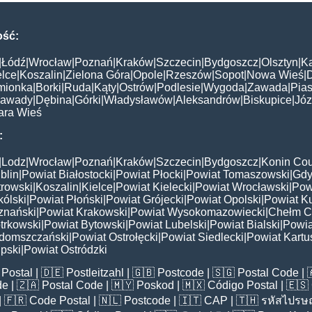
ość:
|
Łódź
|
Wrocław
|
Poznań
|
Kraków
|
Szczecin
|
Bydgoszcz
|
Olsztyn
|
K
elce
|
Koszalin
|
Zielona Góra
|
Opole
|
Rzeszów
|
Sopot
|
Nowa Wieś
|
mionka
|
Borki
|
Ruda
|
Kąty
|
Ostrów
|
Podlesie
|
Wygoda
|
Zawada
|
Pias
awady
|
Dębina
|
Górki
|
Władysławów
|
Aleksandrów
|
Biskupice
|
Jó
ara Wieś
:
|
Lodz
|
Wrocław
|
Poznań
|
Kraków
|
Szczecin
|
Bydgoszcz
|
Konin Cou
blin
|
Powiat Białostocki
|
Powiat Płocki
|
Powiat Tomaszowski
|
Gdy
trowski
|
Koszalin
|
Kielce
|
Powiat Kielecki
|
Powiat Wrocławski
|
Pow
ólski
|
Powiat Płoński
|
Powiat Grójecki
|
Powiat Opolski
|
Powiat K
znański
|
Powiat Krakowski
|
Powiat Wysokomazowiecki
|
Chełm C
trkowski
|
Powiat Bytowski
|
Powiat Lubelski
|
Powiat Bialski
|
Powia
domszczański
|
Powiat Ostrołęcki
|
Powiat Siedlecki
|
Powiat Kartu
pski
|
Powiat Ostródzki
Postal
| 🇩🇪
Postleitzahl
| 🇬🇧
Postcode
| 🇸🇬
Postal Code
| 
de
| 🇿🇦
Postal Code
| 🇲🇾
Poskod
| 🇲🇽
Código Postal
| 🇪🇸
| 🇫🇷
Code Postal
| 🇳🇱
Postcode
| 🇮🇹
CAP
| 🇹🇭
รหัสไปรษณ