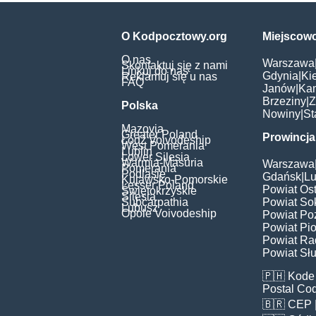
O Kodpocztowy.org
Miejscow
O nas
Warszawa
Skontaktuj się z nami
Linkuj do nas
Gdynia
|
Ki
Reklamuj się u nas
FAQ
Janów
|
Ka
Brzeziny
|
Z
Polska
Nowiny
|
St
Mazovia
Greater Poland
Prowincja
Łódź Voivodeship
West Pomerania
Lublin
Lower Silesia
Warmia-Masuria
Warszawa
Pomerania
Podlasie
Gdańsk
|
Lu
Kujawsko-Pomorskie
Lesser Poland
Powiat Os
Świętokrzyskie
Silesia
Subcarpathia
Powiat Sok
Lubusz
Opole Voivodeship
Powiat Po
Powiat Pio
Powiat Ra
Powiat Słu
🇵🇭
Kode 
Postal Co
🇧🇷
CEP