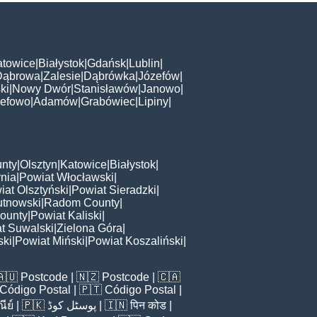
atowice
|
Białystok
|
Gdańsk
|
Lublin
|
Dąbrowa
|
Zalesie
|
Dąbrówka
|
Józefów
|
ki
|
Nowy Dwór
|
Stanisławów
|
Janowo
|
zefowo
|
Adamów
|
Grabówiec
|
Lipiny
|
nty
|
Olsztyn
|
Katowice
|
Białystok
|
nia
|
Powiat Włocławski
|
iat Olsztyński
|
Powiat Sieradzki
|
utnowski
|
Radom County
|
ounty
|
Powiat Kaliski
|
t Suwalski
|
Zielona Góra
|
ski
|
Powiat Miński
|
Powiat Koszaliński
|
🇦🇺
Postcode
| 🇳🇿
Postcode
| 🇨🇦
Código Postal
| 🇵🇹
Código Postal
|
ีย์
| 🇵🇰
پوسٹل کوڈ
| 🇮🇳
पिन कोड
|