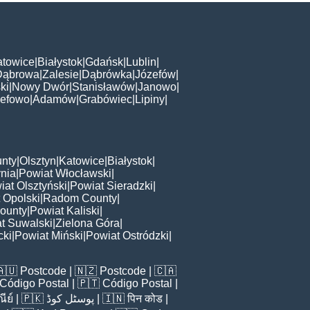
atowice
|
Białystok
|
Gdańsk
|
Lublin
|
Dąbrowa
|
Zalesie
|
Dąbrówka
|
Józefów
|
ki
|
Nowy Dwór
|
Stanisławów
|
Janowo
|
zefowo
|
Adamów
|
Grabówiec
|
Lipiny
|
nty
|
Olsztyn
|
Katowice
|
Białystok
|
nia
|
Powiat Włocławski
|
iat Olsztyński
|
Powiat Sieradzki
|
 Opolski
|
Radom County
|
ounty
|
Powiat Kaliski
|
t Suwalski
|
Zielona Góra
|
cki
|
Powiat Miński
|
Powiat Ostródzki
|
🇦🇺
Postcode
| 🇳🇿
Postcode
| 🇨🇦
Código Postal
| 🇵🇹
Código Postal
|
ีย์
| 🇵🇰
پوسٹل کوڈ
| 🇮🇳
पिन कोड
|