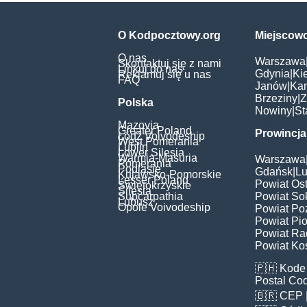
O Kodpocztowy.org
Miejscow
O nas
Warszawa
Skontaktuj się z nami
Linkuj do nas
Gdynia
|
Ki
Reklamuj się u nas
FAQ
Janów
|
Ka
Brzeziny
|
Z
Polska
Nowiny
|
St
Mazovia
Greater Poland
Prowincja
Łódź Voivodeship
West Pomerania
Lublin
Lower Silesia
Warmia-Masuria
Warszawa
Pomerania
Podlasie
Gdańsk
|
Lu
Kujawsko-Pomorskie
Lesser Poland
Powiat Os
Świętokrzyskie
Silesia
Subcarpathia
Powiat Sok
Lubusz
Opole Voivodeship
Powiat Po
Powiat Pio
Powiat Ra
Powiat Kos
🇵🇭
Kode 
Postal Co
🇧🇷
CEP