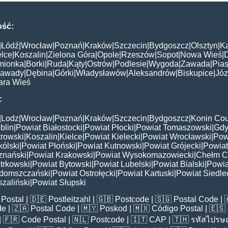
ość:
|
Łódź
|
Wrocław
|
Poznań
|
Kraków
|
Szczecin
|
Bydgoszcz
|
Olsztyn
|
K
elce
|
Koszalin
|
Zielona Góra
|
Opole
|
Rzeszów
|
Sopot
|
Nowa Wieś
|
mionka
|
Borki
|
Ruda
|
Kąty
|
Ostrów
|
Podlesie
|
Wygoda
|
Zawada
|
Pias
awady
|
Dębina
|
Górki
|
Władysławów
|
Aleksandrów
|
Biskupice
|
Jó
ara Wieś
:
|
Lodz
|
Wrocław
|
Poznań
|
Kraków
|
Szczecin
|
Bydgoszcz
|
Konin Cou
blin
|
Powiat Białostocki
|
Powiat Płocki
|
Powiat Tomaszowski
|
Gdy
trowski
|
Koszalin
|
Kielce
|
Powiat Kielecki
|
Powiat Wrocławski
|
Pow
ólski
|
Powiat Płoński
|
Powiat Kutnowski
|
Powiat Grójecki
|
Powiat
znański
|
Powiat Krakowski
|
Powiat Wysokomazowiecki
|
Chełm C
trkowski
|
Powiat Bytowski
|
Powiat Lubelski
|
Powiat Bialski
|
Powia
domszczański
|
Powiat Ostrołęcki
|
Powiat Kartuski
|
Powiat Siedle
zaliński
|
Powiat Słupski
Postal
| 🇩🇪
Postleitzahl
| 🇬🇧
Postcode
| 🇸🇬
Postal Code
| 
de
| 🇿🇦
Postal Code
| 🇲🇾
Poskod
| 🇲🇽
Código Postal
| 🇪🇸
| 🇫🇷
Code Postal
| 🇳🇱
Postcode
| 🇮🇹
CAP
| 🇹🇭
รหัสไปรษณ