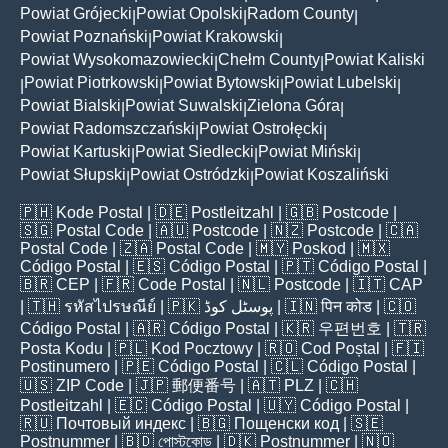
Powiat Grójecki
Powiat Opolski
Radom County
|
|
|
Powiat Poznański
Powiat Krakowski
|
|
Powiat Wysokomazowiecki
Chełm County
Powiat Kaliski
|
|
Powiat Piotrkowski
Powiat Bytowski
Powiat Lubelski
|
|
|
|
Powiat Bialski
Powiat Suwalski
Zielona Góra
|
|
|
Powiat Radomszczański
Powiat Ostrołęcki
|
|
Powiat Kartuski
Powiat Siedlecki
Powiat Miński
|
|
|
Powiat Słupski
Powiat Ostródzki
Powiat Koszaliński
|
|
🇵🇭
Kode Postal
| 🇩🇪
Postleitzahl
| 🇬🇧
Postcode
|
🇸🇬
Postal Code
| 🇦🇺
Postcode
| 🇳🇿
Postcode
| 🇨🇦
Postal Code
| 🇿🇦
Postal Code
| 🇲🇾
Poskod
| 🇲🇽
Código Postal
| 🇪🇸
Código Postal
| 🇵🇹
Código Postal
|
🇧🇷
CEP
| 🇫🇷
Code Postal
| 🇳🇱
Postcode
| 🇮🇹
CAP
| 🇹🇭
รหัสไปรษณีย์
| 🇵🇰
پوسٹل کوڈ
| 🇮🇳
पिन कोड
| 🇨🇴
Código Postal
| 🇦🇷
Código Postal
| 🇰🇷
우편번호
| 🇹🇷
Posta Kodu
| 🇵🇱
Kod Pocztowy
| 🇷🇴
Cod Poștal
| 🇫🇮
Postinumero
| 🇵🇪
Código Postal
| 🇨🇱
Código Postal
|
🇺🇸
ZIP Code
| 🇯🇵
郵便番号
| 🇦🇹
PLZ
| 🇨🇭
Postleitzahl
| 🇪🇨
Código Postal
| 🇺🇾
Código Postal
|
🇷🇺
Почтовый индекс
| 🇧🇬
Пощенски код
| 🇸🇪
Postnummer
| 🇧🇩
পোস্টকোড
| 🇩🇰
Postnummer
| 🇳🇴