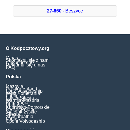
27-660
- Beszyce
O Kodpocztowy.org
O nas
Skontaktuj się z nami
Linkuj do nas
Reklamuj się u nas
FAQ
Polska
Mazovia
Greater Poland
Łódź Voivodeship
West Pomerania
Lublin
Lower Silesia
Warmia-Masuria
Pomerania
Podlasie
Kujawsko-Pomorskie
Lesser Poland
Świętokrzyskie
Silesia
Subcarpathia
Lubusz
Opole Voivodeship