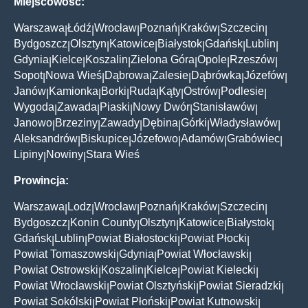
Miejscowość:
Warszawa
Łódź
Wrocław
Poznań
Kraków
Szczecin
|
|
|
|
|
|
Bydgoszcz
Olsztyn
Katowice
Białystok
Gdańsk
Lublin
|
|
|
|
|
|
Gdynia
Kielce
Koszalin
Zielona Góra
Opole
Rzeszów
|
|
|
|
|
|
Sopot
Nowa Wieś
Dąbrowa
Zalesie
Dąbrówka
Józefów
|
|
|
|
|
|
Janów
Kamionka
Borki
Ruda
Kąty
Ostrów
Podlesie
|
|
|
|
|
|
|
Wygoda
Zawada
Piaski
Nowy Dwór
Stanisławów
|
|
|
|
|
Janowo
Brzeziny
Zawady
Dębina
Górki
Władysławów
|
|
|
|
|
|
Aleksandrów
Biskupice
Józefowo
Adamów
Grabówiec
|
|
|
|
|
Lipiny
Nowiny
Stara Wieś
|
|
Prowincja:
Warszawa
Lodz
Wrocław
Poznań
Kraków
Szczecin
|
|
|
|
|
|
Bydgoszcz
Konin County
Olsztyn
Katowice
Białystok
|
|
|
|
|
Gdańsk
Lublin
Powiat Białostocki
Powiat Płocki
|
|
|
|
Powiat Tomaszowski
Gdynia
Powiat Włocławski
|
|
|
Powiat Ostrowski
Koszalin
Kielce
Powiat Kielecki
|
|
|
|
Powiat Wrocławski
Powiat Olsztyński
Powiat Sieradzki
|
|
|
Powiat Sokólski
Powiat Płoński
Powiat Kutnowski
|
|
|