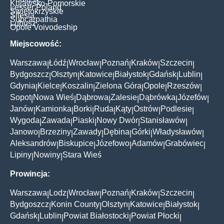
Kujawsko-Pomorskie
Lesser Poland
Świętokrzyskie
Silesia
Subcarpathia
Lubusz
Opole Voivodeship
Miejscowość:
Warszawa
Łódź
Wrocław
Poznań
Kraków
Szczecin
|
|
|
|
|
|
Bydgoszcz
Olsztyn
Katowice
Białystok
Gdańsk
Lublin
|
|
|
|
|
|
Gdynia
Kielce
Koszalin
Zielona Góra
Opole
Rzeszów
|
|
|
|
|
|
Sopot
Nowa Wieś
Dąbrowa
Zalesie
Dąbrówka
Józefów
|
|
|
|
|
|
Janów
Kamionka
Borki
Ruda
Kąty
Ostrów
Podlesie
|
|
|
|
|
|
|
Wygoda
Zawada
Piaski
Nowy Dwór
Stanisławów
|
|
|
|
|
Janowo
Brzeziny
Zawady
Dębina
Górki
Władysławów
|
|
|
|
|
|
Aleksandrów
Biskupice
Józefowo
Adamów
Grabówiec
|
|
|
|
|
Lipiny
Nowiny
Stara Wieś
|
|
Prowincja:
Warszawa
Lodz
Wrocław
Poznań
Kraków
Szczecin
|
|
|
|
|
|
Bydgoszcz
Konin County
Olsztyn
Katowice
Białystok
|
|
|
|
|
Gdańsk
Lublin
Powiat Białostocki
Powiat Płocki
|
|
|
|