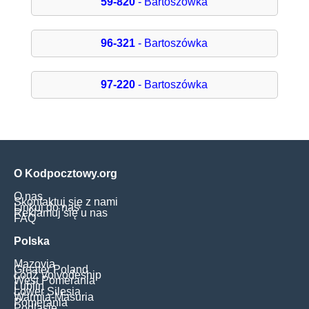
59-820
- Bartoszówka
96-321
- Bartoszówka
97-220
- Bartoszówka
O Kodpocztowy.org
O nas
Skontaktuj się z nami
Linkuj do nas
Reklamuj się u nas
FAQ
Polska
Mazovia
Greater Poland
Łódź Voivodeship
West Pomerania
Lublin
Lower Silesia
Warmia-Masuria
Pomerania
Podlasie