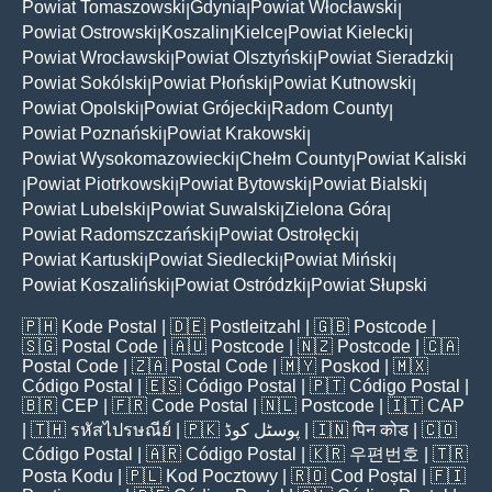
Powiat Tomaszowski
Gdynia
Powiat Włocławski
|
|
|
Powiat Ostrowski
Koszalin
Kielce
Powiat Kielecki
|
|
|
|
Powiat Wrocławski
Powiat Olsztyński
Powiat Sieradzki
|
|
|
Powiat Sokólski
Powiat Płoński
Powiat Kutnowski
|
|
|
Powiat Opolski
Powiat Grójecki
Radom County
|
|
|
Powiat Poznański
Powiat Krakowski
|
|
Powiat Wysokomazowiecki
Chełm County
Powiat Kaliski
|
|
Powiat Piotrkowski
Powiat Bytowski
Powiat Bialski
|
|
|
|
Powiat Lubelski
Powiat Suwalski
Zielona Góra
|
|
|
Powiat Radomszczański
Powiat Ostrołęcki
|
|
Powiat Kartuski
Powiat Siedlecki
Powiat Miński
|
|
|
Powiat Koszaliński
Powiat Ostródzki
Powiat Słupski
|
|
🇵🇭
Kode Postal
| 🇩🇪
Postleitzahl
| 🇬🇧
Postcode
|
🇸🇬
Postal Code
| 🇦🇺
Postcode
| 🇳🇿
Postcode
| 🇨🇦
Postal Code
| 🇿🇦
Postal Code
| 🇲🇾
Poskod
| 🇲🇽
Código Postal
| 🇪🇸
Código Postal
| 🇵🇹
Código Postal
|
🇧🇷
CEP
| 🇫🇷
Code Postal
| 🇳🇱
Postcode
| 🇮🇹
CAP
| 🇹🇭
รหัสไปรษณีย์
| 🇵🇰
پوسٹل کوڈ
| 🇮🇳
पिन कोड
| 🇨🇴
Código Postal
| 🇦🇷
Código Postal
| 🇰🇷
우편번호
| 🇹🇷
Posta Kodu
| 🇵🇱
Kod Pocztowy
| 🇷🇴
Cod Poștal
| 🇫🇮