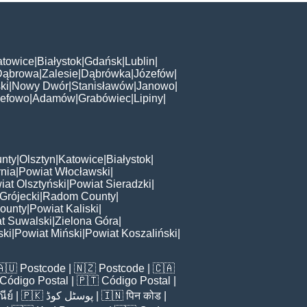
atowice
|
Białystok
|
Gdańsk
|
Lublin
|
Dąbrowa
|
Zalesie
|
Dąbrówka
|
Józefów
|
ki
|
Nowy Dwór
|
Stanisławów
|
Janowo
|
zefowo
|
Adamów
|
Grabówiec
|
Lipiny
|
nty
|
Olsztyn
|
Katowice
|
Białystok
|
nia
|
Powiat Włocławski
|
iat Olsztyński
|
Powiat Sieradzki
|
Grójecki
|
Radom County
|
ounty
|
Powiat Kaliski
|
t Suwalski
|
Zielona Góra
|
ski
|
Powiat Miński
|
Powiat Koszaliński
|
🇦🇺
Postcode
| 🇳🇿
Postcode
| 🇨🇦
Código Postal
| 🇵🇹
Código Postal
|
ีย์
| 🇵🇰
پوسٹل کوڈ
| 🇮🇳
पिन कोड
|