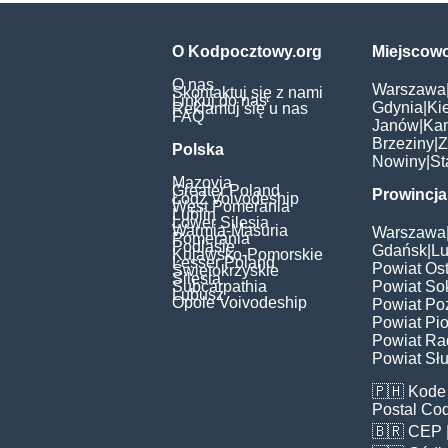
O Kodpocztowy.org
Miejscow
O nas
Warszawa
Skontaktuj się z nami
Linkuj do nas
Gdynia
|
Ki
Reklamuj się u nas
FAQ
Janów
|
Ka
Brzeziny
|
Z
Polska
Nowiny
|
St
Mazovia
Greater Poland
Prowincja
Łódź Voivodeship
West Pomerania
Lublin
Lower Silesia
Warmia-Masuria
Warszawa
Pomerania
Podlasie
Gdańsk
|
Lu
Kujawsko-Pomorskie
Lesser Poland
Powiat Os
Świętokrzyskie
Silesia
Subcarpathia
Powiat Sok
Lubusz
Opole Voivodeship
Powiat Po
Powiat Pio
Powiat Ra
Powiat Słu
🇵🇭
Kode 
Postal Co
🇧🇷
CEP