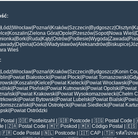
ość:
|
Łódź
|
Wrocław
|
Poznań
|
Kraków
|
Szczecin
|
Bydgoszcz
|
Olsztyn
|
K
elce
|
Koszalin
|
Zielona Góra
|
Opole
|
Rzeszów
|
Sopot
|
Nowa Wieś
|
mionka
|
Borki
|
Ruda
|
Kąty
|
Ostrów
|
Podlesie
|
Wygoda
|
Zawada
|
Pias
awady
|
Dębina
|
Górki
|
Władysławów
|
Aleksandrów
|
Biskupice
|
Jó
ara Wieś
:
|
Lodz
|
Wrocław
|
Poznań
|
Kraków
|
Szczecin
|
Bydgoszcz
|
Konin Cou
blin
|
Powiat Białostocki
|
Powiat Płocki
|
Powiat Tomaszowski
|
Gdy
trowski
|
Koszalin
|
Kielce
|
Powiat Kielecki
|
Powiat Wrocławski
|
Pow
ólski
|
Powiat Płoński
|
Powiat Kutnowski
|
Powiat Opolski
|
Powiat 
znański
|
Powiat Krakowski
|
Powiat Wysokomazowiecki
|
Chełm C
trkowski
|
Powiat Bytowski
|
Powiat Lubelski
|
Powiat Bialski
|
Powia
domszczański
|
Powiat Ostrołęcki
|
Powiat Siedlecki
|
Powiat Kartu
pski
|
Powiat Ostródzki
Postal
| 🇩🇪
Postleitzahl
| 🇬🇧
Postcode
| 🇸🇬
Postal Code
| 
de
| 🇿🇦
Postal Code
| 🇲🇾
Poskod
| 🇲🇽
Código Postal
| 🇪🇸
| 🇫🇷
Code Postal
| 🇳🇱
Postcode
| 🇮🇹
CAP
| 🇹🇭
รหัสไปรษณ