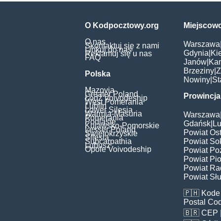
O Kodpocztowy.org
Miejscow
O nas
Warszawa
Skontaktuj się z nami
Linkuj do nas
Gdynia
|
Ki
Reklamuj się u nas
FAQ
Janów
|
Ka
Brzeziny
|
Z
Polska
Nowiny
|
St
Mazovia
Greater Poland
Prowincja
Łódź Voivodeship
West Pomerania
Lublin
Lower Silesia
Warmia-Masuria
Warszawa
Pomerania
Podlasie
Gdańsk
|
Lu
Kujawsko-Pomorskie
Lesser Poland
Powiat Os
Świętokrzyskie
Silesia
Subcarpathia
Powiat Sok
Lubusz
Opole Voivodeship
Powiat Po
Powiat Pio
Powiat Ra
Powiat Słu
🇵🇭
Kode 
Postal Co
🇧🇷
CEP