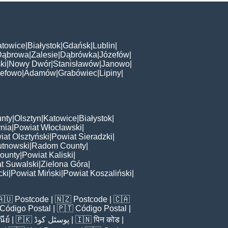
atowice
|
Białystok
|
Gdańsk
|
Lublin
|
Dąbrowa
|
Zalesie
|
Dąbrówka
|
Józefów
|
ki
|
Nowy Dwór
|
Stanisławów
|
Janowo
|
zefowo
|
Adamów
|
Grabówiec
|
Lipiny
|
nty
|
Olsztyn
|
Katowice
|
Białystok
|
nia
|
Powiat Włocławski
|
iat Olsztyński
|
Powiat Sieradzki
|
utnowski
|
Radom County
|
ounty
|
Powiat Kaliski
|
t Suwalski
|
Zielona Góra
|
cki
|
Powiat Miński
|
Powiat Koszaliński
|
🇦🇺
Postcode
| 🇳🇿
Postcode
| 🇨🇦
Código Postal
| 🇵🇹
Código Postal
|
ีย์
| 🇵🇰
پوسٹل کوڈ
| 🇮🇳
पिन कोड
|