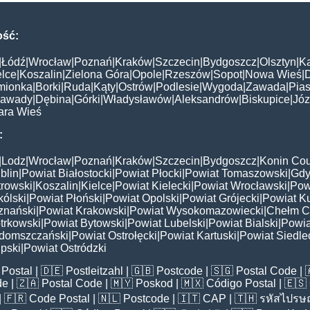
ość:
|
Łódź
|
Wrocław
|
Poznań
|
Kraków
|
Szczecin
|
Bydgoszcz
|
Olsztyn
|
K
elce
|
Koszalin
|
Zielona Góra
|
Opole
|
Rzeszów
|
Sopot
|
Nowa Wieś
|
mionka
|
Borki
|
Ruda
|
Kąty
|
Ostrów
|
Podlesie
|
Wygoda
|
Zawada
|
Pias
awady
|
Dębina
|
Górki
|
Władysławów
|
Aleksandrów
|
Biskupice
|
Jó
ara Wieś
:
|
Lodz
|
Wrocław
|
Poznań
|
Kraków
|
Szczecin
|
Bydgoszcz
|
Konin Cou
blin
|
Powiat Białostocki
|
Powiat Płocki
|
Powiat Tomaszowski
|
Gdy
trowski
|
Koszalin
|
Kielce
|
Powiat Kielecki
|
Powiat Wrocławski
|
Pow
ólski
|
Powiat Płoński
|
Powiat Opolski
|
Powiat Grójecki
|
Powiat K
znański
|
Powiat Krakowski
|
Powiat Wysokomazowiecki
|
Chełm C
trkowski
|
Powiat Bytowski
|
Powiat Lubelski
|
Powiat Bialski
|
Powia
domszczański
|
Powiat Ostrołęcki
|
Powiat Kartuski
|
Powiat Siedle
pski
|
Powiat Ostródzki
Postal
| 🇩🇪
Postleitzahl
| 🇬🇧
Postcode
| 🇸🇬
Postal Code
| 
de
| 🇿🇦
Postal Code
| 🇲🇾
Poskod
| 🇲🇽
Código Postal
| 🇪🇸
| 🇫🇷
Code Postal
| 🇳🇱
Postcode
| 🇮🇹
CAP
| 🇹🇭
รหัสไปรษณ