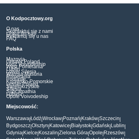
O Kodpocztowy.org
O nas
Skontaktuj się z nami
Linkuj do nas
Reklamuj się u nas
FAQ
Polska
Mazovia
Greater Poland
Łódź Voivodeship
West Pomerania
Lublin
Lower Silesia
Warmia-Masuria
Pomerania
Podlasie
Kujawsko-Pomorskie
Lesser Poland
Świętokrzyskie
Silesia
Subcarpathia
Lubusz
Opole Voivodeship
Miejscowość:
Warszawa
Łódź
Wrocław
Poznań
Kraków
Szczecin
|
|
|
|
|
|
Bydgoszcz
Olsztyn
Katowice
Białystok
Gdańsk
Lublin
|
|
|
|
|
|
Gdynia
Kielce
Koszalin
Zielona Góra
Opole
Rzeszów
|
|
|
|
|
|