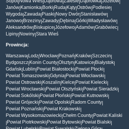
Sopot
Nowa Wieś
Dąbrowa
Zalesie
Dąbrówka
Józefów
|
|
|
|
|
|
Janów
Kamionka
Borki
Ruda
Kąty
Ostrów
Podlesie
|
|
|
|
|
|
|
Wygoda
Zawada
Piaski
Nowy Dwór
Stanisławów
|
|
|
|
|
Janowo
Brzeziny
Zawady
Dębina
Górki
Władysławów
|
|
|
|
|
|
Aleksandrów
Biskupice
Józefowo
Adamów
Grabówiec
|
|
|
|
|
Lipiny
Nowiny
Stara Wieś
|
|
Prowincja:
Warszawa
Lodz
Wrocław
Poznań
Kraków
Szczecin
|
|
|
|
|
|
Bydgoszcz
Konin County
Olsztyn
Katowice
Białystok
|
|
|
|
|
Gdańsk
Lublin
Powiat Białostocki
Powiat Płocki
|
|
|
|
Powiat Tomaszowski
Gdynia
Powiat Włocławski
|
|
|
Powiat Ostrowski
Koszalin
Kielce
Powiat Kielecki
|
|
|
|
Powiat Wrocławski
Powiat Olsztyński
Powiat Sieradzki
|
|
|
Powiat Sokólski
Powiat Płoński
Powiat Kutnowski
|
|
|
Powiat Grójecki
Powiat Opolski
Radom County
|
|
|
Powiat Poznański
Powiat Krakowski
|
|
Powiat Wysokomazowiecki
Chełm County
Powiat Kaliski
|
|
Powiat Piotrkowski
Powiat Bytowski
Powiat Bialski
|
|
|
|
Powiat Lubelski
Powiat Suwalski
Zielona Góra