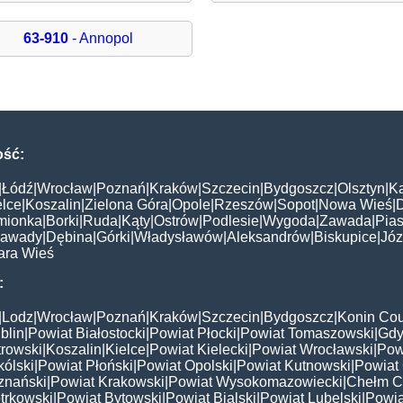
63-910
- Annopol
ość:
|
Łódź
|
Wrocław
|
Poznań
|
Kraków
|
Szczecin
|
Bydgoszcz
|
Olsztyn
|
K
elce
|
Koszalin
|
Zielona Góra
|
Opole
|
Rzeszów
|
Sopot
|
Nowa Wieś
|
mionka
|
Borki
|
Ruda
|
Kąty
|
Ostrów
|
Podlesie
|
Wygoda
|
Zawada
|
Pias
awady
|
Dębina
|
Górki
|
Władysławów
|
Aleksandrów
|
Biskupice
|
Jó
ara Wieś
:
|
Lodz
|
Wrocław
|
Poznań
|
Kraków
|
Szczecin
|
Bydgoszcz
|
Konin Cou
blin
|
Powiat Białostocki
|
Powiat Płocki
|
Powiat Tomaszowski
|
Gdy
trowski
|
Koszalin
|
Kielce
|
Powiat Kielecki
|
Powiat Wrocławski
|
Pow
ólski
|
Powiat Płoński
|
Powiat Opolski
|
Powiat Kutnowski
|
Powiat 
znański
|
Powiat Krakowski
|
Powiat Wysokomazowiecki
|
Chełm C
trkowski
|
Powiat Bytowski
|
Powiat Bialski
|
Powiat Lubelski
|
Powia