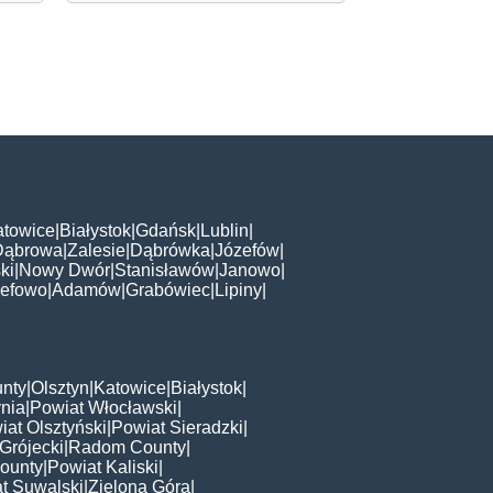
atowice
|
Białystok
|
Gdańsk
|
Lublin
|
Dąbrowa
|
Zalesie
|
Dąbrówka
|
Józefów
|
ki
|
Nowy Dwór
|
Stanisławów
|
Janowo
|
zefowo
|
Adamów
|
Grabówiec
|
Lipiny
|
nty
|
Olsztyn
|
Katowice
|
Białystok
|
nia
|
Powiat Włocławski
|
iat Olsztyński
|
Powiat Sieradzki
|
Grójecki
|
Radom County
|
ounty
|
Powiat Kaliski
|
t Suwalski
|
Zielona Góra
|