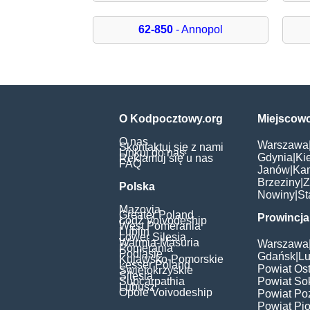
62-850
- Annopol
O Kodpocztowy.org
Miejscow
O nas
Warszawa
Skontaktuj się z nami
Linkuj do nas
Gdynia
|
Ki
Reklamuj się u nas
FAQ
Janów
|
Ka
Brzeziny
|
Z
Polska
Nowiny
|
St
Mazovia
Greater Poland
Prowincja
Łódź Voivodeship
West Pomerania
Lublin
Lower Silesia
Warmia-Masuria
Warszawa
Pomerania
Podlasie
Gdańsk
|
Lu
Kujawsko-Pomorskie
Lesser Poland
Powiat Os
Świętokrzyskie
Silesia
Subcarpathia
Powiat Sok
Lubusz
Opole Voivodeship
Powiat Po
Powiat Pio