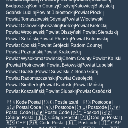
|
|
|
|
|
|
Bydgoszcz
Konin County
Olsztyn
Katowice
Białystok
|
|
|
|
|
Gdańsk
Lublin
Powiat Białostocki
Powiat Płocki
|
|
|
|
Powiat Tomaszowski
Gdynia
Powiat Włocławski
|
|
|
Powiat Ostrowski
Koszalin
Kielce
Powiat Kielecki
|
|
|
|
Powiat Wrocławski
Powiat Olsztyński
Powiat Sieradzki
|
|
|
Powiat Sokólski
Powiat Płoński
Powiat Kutnowski
|
|
|
Powiat Opolski
Powiat Grójecki
Radom County
|
|
|
Powiat Poznański
Powiat Krakowski
|
|
Powiat Wysokomazowiecki
Chełm County
Powiat Kaliski
|
|
Powiat Piotrkowski
Powiat Bytowski
Powiat Lubelski
|
|
|
|
Powiat Bialski
Powiat Suwalski
Zielona Góra
|
|
|
Powiat Radomszczański
Powiat Ostrołęcki
|
|
Powiat Siedlecki
Powiat Kartuski
Powiat Miński
|
|
|
Powiat Koszaliński
Powiat Słupski
Powiat Ostródzki
|
|
🇵🇭
Kode Postal
| 🇩🇪
Postleitzahl
| 🇬🇧
Postcode
|
🇸🇬
Postal Code
| 🇦🇺
Postcode
| 🇳🇿
Postcode
| 🇨🇦
Postal Code
| 🇿🇦
Postal Code
| 🇲🇾
Poskod
| 🇲🇽
Código Postal
| 🇪🇸
Código Postal
| 🇵🇹
Código Postal
|
🇧🇷
CEP
| 🇫🇷
Code Postal
| 🇳🇱
Postcode
| 🇮🇹
CAP