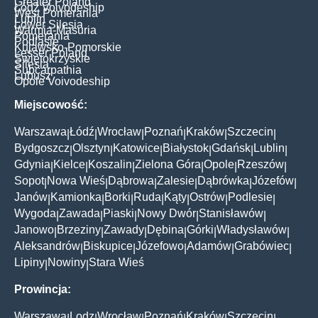
Greater Poland
Łódź Voivodeship
West Pomerania
Lublin
Lower Silesia
Warmia-Masuria
Pomerania
Podlasie
Kujawsko-Pomorskie
Lesser Poland
Świętokrzyskie
Silesia
Subcarpathia
Lubusz
Opole Voivodeship
Miejscowość:
Warszawa
Łódź
Wrocław
Poznań
Kraków
Szczecin
|
|
|
|
|
|
Bydgoszcz
Olsztyn
Katowice
Białystok
Gdańsk
Lublin
|
|
|
|
|
|
Gdynia
Kielce
Koszalin
Zielona Góra
Opole
Rzeszów
|
|
|
|
|
|
Sopot
Nowa Wieś
Dąbrowa
Zalesie
Dąbrówka
Józefów
|
|
|
|
|
|
Janów
Kamionka
Borki
Ruda
Kąty
Ostrów
Podlesie
|
|
|
|
|
|
|
Wygoda
Zawada
Piaski
Nowy Dwór
Stanisławów
|
|
|
|
|
Janowo
Brzeziny
Zawady
Dębina
Górki
Władysławów
|
|
|
|
|
|
Aleksandrów
Biskupice
Józefowo
Adamów
Grabówiec
|
|
|
|
|
Lipiny
Nowiny
Stara Wieś
|
|
Prowincja:
Warszawa
Lodz
Wrocław
Poznań
Kraków
Szczecin