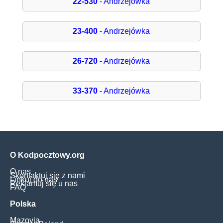
22-530
- Andrzejówka
23-400
- Andrzejówka
26-720
- Andrzejówka
33-370
- Andrzejówka
O Kodpocztowy.org
O nas
Skontaktuj się z nami
Linkuj do nas
Reklamuj się u nas
FAQ
Polska
Mazovia