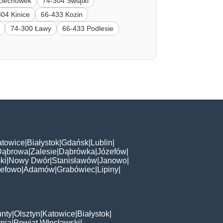
ciechówek
74-304 Świątki
304 Kinice
66-433 Kozin
74-300 Ławy
66-433 Podlesie
atowice
|
Białystok
|
Gdańsk
|
Lublin
|
Dąbrowa
|
Zalesie
|
Dąbrówka
|
Józefów
|
ki
|
Nowy Dwór
|
Stanisławów
|
Janowo
|
zefowo
|
Adamów
|
Grabówiec
|
Lipiny
|
nty
|
Olsztyn
|
Katowice
|
Białystok
|
nia
|
Powiat Włocławski
|