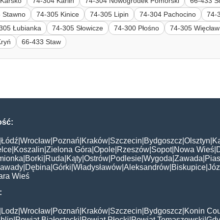
 Karsko
74-304 Karlin
74-304 Nowogródek Pomorski
66-433 Ś
5 Stawno
74-305 Kinice
74-305 Lipin
74-304 Pachocino
74-
305 Łubianka
74-305 Słowicze
74-300 Płośno
74-305 Więcław
Kryń
66-433 Staw
ość:
|
Łódź
|
Wrocław
|
Poznań
|
Kraków
|
Szczecin
|
Bydgoszcz
|
Olsztyn
|
K
elce
|
Koszalin
|
Zielona Góra
|
Opole
|
Rzeszów
|
Sopot
|
Nowa Wieś
|
mionka
|
Borki
|
Ruda
|
Kąty
|
Ostrów
|
Podlesie
|
Wygoda
|
Zawada
|
Pias
awady
|
Dębina
|
Górki
|
Władysławów
|
Aleksandrów
|
Biskupice
|
Jó
ara Wieś
:
|
Lodz
|
Wrocław
|
Poznań
|
Kraków
|
Szczecin
|
Bydgoszcz
|
Konin Cou
blin
|
Powiat Białostocki
|
Powiat Płocki
|
Powiat Tomaszowski
|
Gdy