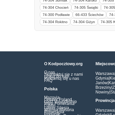
74-304 Sumiak
74-304 Karsko
74-305
74-304 Chocień
74-305 Świątki
74-30
74-300 Podławie
66-433 Ściechów
74-
74-304 Rokitno
74-304 Giżyn
74-305 
O Kodpocztowy.org
Miejscow
O nas
Warszawa
Skontaktuj się z nami
Linkuj do nas
Gdynia
|
Ki
Reklamuj się u nas
FAQ
Janów
|
Ka
Brzeziny
|
Z
Polska
Nowiny
|
St
Mazovia
Greater Poland
Prowincja
Łódź Voivodeship
West Pomerania
Lublin
Lower Silesia
Warmia-Masuria
Warszawa
Pomerania
Podlasie
Gdańsk
|
Lu