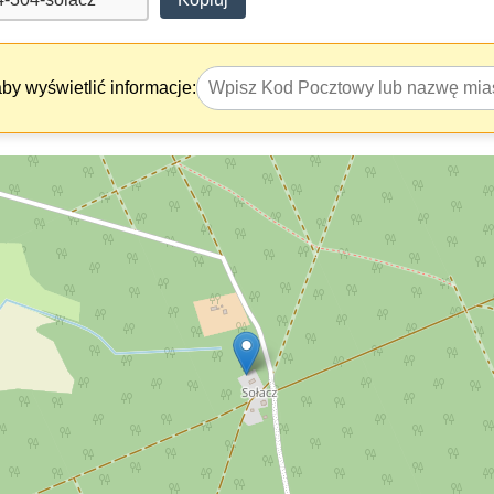
y wyświetlić informacje: