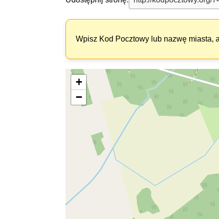
Wpisz Kod Pocztowy lub nazwę miasta, ab
+
−