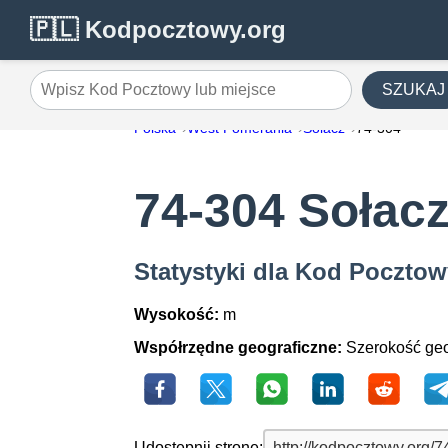
🇵🇱 Kodpocztowy.org
SZUKAJ
Wpisz Kod Pocztowy lub miejsce
Polska
West Pomerania
Sołacz
74-304
74-304 Sołac
Statystyki dla Kod Pocztow
Wysokość:
m
Współrzędne geograficzne:
Szerokość geo
Udostępnij stronę: