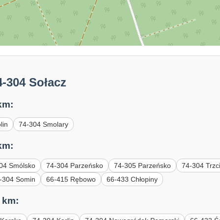
4-304 Sołacz
km:
lin
74-304 Smolary
km:
04 Smólsko
74-304 Parzeńsko
74-305 Parzeńsko
74-304 Trzc
-304 Somin
66-415 Rębowo
66-433 Chłopiny
 km: